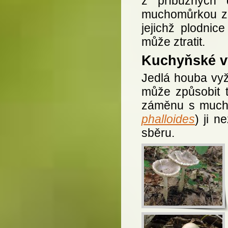
z příbuzných 
muchomůrkou z
jejichž plodnic
může ztratit.
Kuchyňské vy
Jedlá houba vyž
může způsobit t
záměnu s much
phalloides
) ji 
sběru.