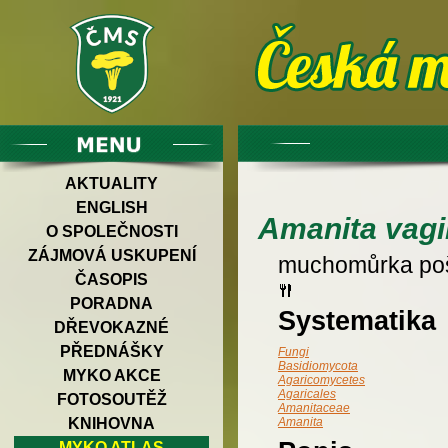
AKTUALITY
ENGLISH
Amanita vagi
O SPOLEČNOSTI
ZÁJMOVÁ USKUPENÍ
muchomůrka po
ČASOPIS
PORADNA
Systematika
DŘEVOKAZNÉ
PŘEDNÁŠKY
Fungi
Basidiomycota
MYKO AKCE
Agaricomycetes
Agaricales
FOTOSOUTĚŽ
Amanitaceae
KNIHOVNA
Amanita
MYKO ATLAS