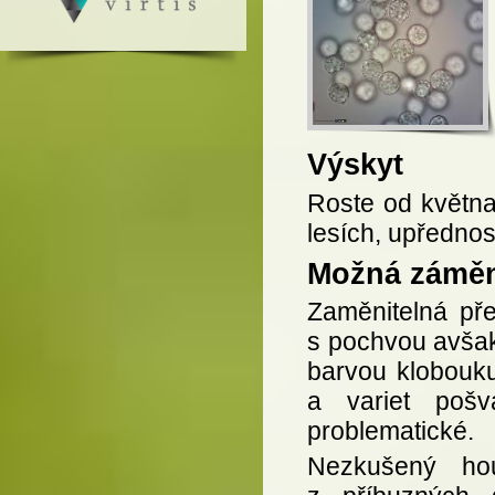
Výskyt
Roste od května 
lesích, upřednos
Možná zámě
Zaměnitelná př
s pochvou avšak 
barvou klobouk
a variet poš
problematické.
Nezkušený ho