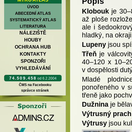
Popis
ÚVOD
Klobouk
je 30–8
ABECEDNÍ ATLAS
až ploše rozlož
SYSTEMATICKÝ ATLAS
ale i šedookrov
LITERATURA
NÁLEZIŠTĚ
hladký, na okraj
HOUBY
Lupeny
jsou spí
OCHRANA HUB
Třeň
je válcovi
KONTAKTY
40–120 x 10–20 
SPONZOŘI
VYHLEDÁVÁNÍ
v dospělosti dutý
Mladé plodnic
74.509.458
od 6.2.2004
ČMS na Facebooku
ponořeného v su
správce stránek
třeně jako pochv
Dužnina
je běla
Výtrusný prach
Výtrusy
jsou kul