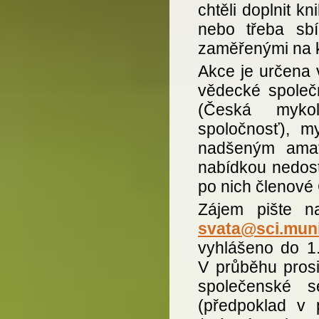
chtěli doplnit k
nebo třeba sbí
zaměřenými na k
Akce je určena
vědecké společn
(Česká mykol
spoločnosť), my
nadšeným amat
nabídkou nedost
po nich členové
Zájem pište 
svata@sci.muni
vyhlášeno do 1.
V průběhu pros
společenské 
(předpoklad v