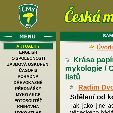
SAM
AKTUALITY
Úvodn
ENGLISH
Krása papír
O SPOLEČNOSTI
ZÁJMOVÁ USKUPENÍ
mykologie / 
ČASOPIS
listů
PORADNA
DŘEVOKAZNÉ
Radim Dv
PŘEDNÁŠKY
MYKO AKCE
Sdělení od 
FOTOSOUTĚŽ
Tak jako jiné a
KNIHOVNA
vědeckého bádán
MYKO ATLAS