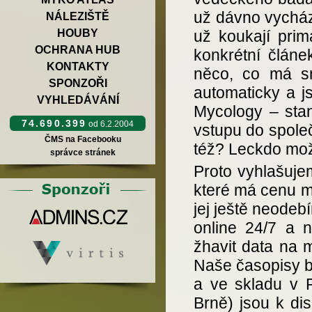
už dávno vycháze
NÁLEZIŠTĚ
HOUBY
už koukají prim
OCHRANA HUB
konkrétní článe
KONTAKTY
něco, co má sm
SPONZOŘI
automaticky a j
VYHLEDÁVÁNÍ
Mycology – sta
74.690.399
od 6.2.2004
vstupu do společn
ČMS na Facebooku
též? Leckdo možn
správce stránek
Proto vyhlašuje
které má cenu mí
jej ještě neodebí
online 24/7 a 
žhavit data na m
Naše časopisy by
a ve skladu v P
Brně) jsou k dis