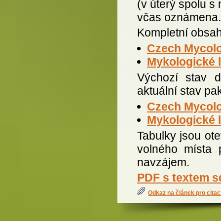
(v úterý spolu s
včas oznámena.
Kompletní obsah
Czech Mycolo
Mykologické l
Výchozí stav d
aktuální stav pa
Czech Mycolo
Mykologické l
Tabulky jsou ote
volného místa 
navzájem.
PDF s textem s
Odkaz na článek pro citac