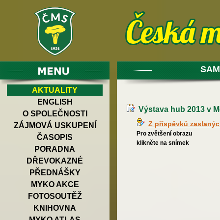
SAM
AKTUALITY
ENGLISH
Výstava hub 2013 v M
O SPOLEČNOSTI
Z příspěvků zaslaný
ZÁJMOVÁ USKUPENÍ
Pro zvětšení obrazu
ČASOPIS
klikněte na snímek
PORADNA
DŘEVOKAZNÉ
PŘEDNÁŠKY
MYKO AKCE
FOTOSOUTĚŽ
KNIHOVNA
MYKO ATLAS