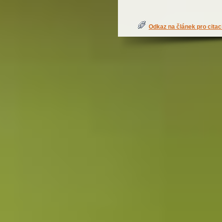
Odkaz na článek pro citac