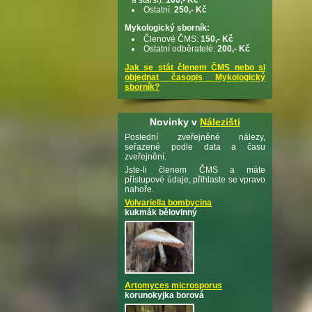
Ostatní:
250,- Kč
Mykologický sborník:
Členové ČMS:
150,- Kč
Ostatní odběratelé:
200,- Kč
Jak se stát členem ČMS nebo si
objednat časopis Mykologický
sborník?
Novinky v
Nálezišti
Poslední zveřejněné nálezy,
seřazené podle data a času
zveřejnění.
Jste-li členem ČMS a máte
přístupové údaje, přihlaste se vpravo
nahoře.
Volvariella bombycina
kukmák bělovlnný
Artomyces microsporus
korunokyjka borová