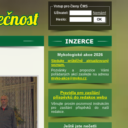
Vstup pro členy ČMS
Uživatel:
Nemám!
Heslo:
OK
Mykologické akce 2026
Sledujte průběžně aktualizovaný
seznam.
Pozvánky a propozice Vámi
pořádaných akcí zasílejte na adresu
myko-akce@myko.cz
.
Pravidla pro zasílání
příspěvků do redakce webu
Věnujte prosím pozornost instrukcím
pro zasílání příspěvků do naší
redakce.
Ještě jste nečetli