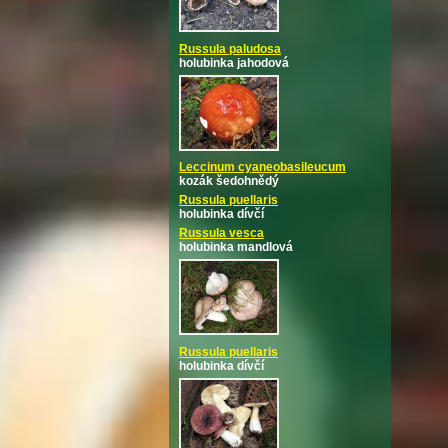
Russula paludosa
holubinka jahodová
Leccinum cyaneobasileucum
kozák šedohnědý
Russula puellaris
holubinka dívčí
Russula vesca
holubinka mandlová
Russula puellaris
holubinka dívčí