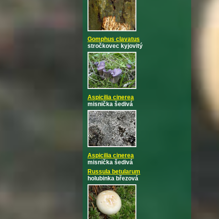
Gomphus clavatus
stročkovec kyjovitý
Aspicilia cinerea
misnička šedivá
Aspicilia cinerea
misnička šedivá
Russula betularum
holubinka březová