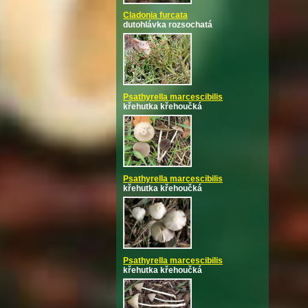
Cladonia furcata
dutohlávka rozsochatá
Psathyrella marcescibilis
křehutka křehoučká
Psathyrella marcescibilis
křehutka křehoučká
Psathyrella marcescibilis
křehutka křehoučká