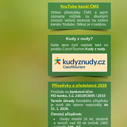
YouTube kanál ČMS
Online přednášky ČMS a jejich
záznamy můžete za dlouhých
zimních večerů sledovat na našem
kanálu Youtube. Odkaz je v nadpisu.
Kudy z nudy?
Naše akce nyní najdete také na
portálu CzechTourism
Kudy z nudy
.
Příspěvky a předplatné 2026
Posílejte na
bankovní účet:
FIO banka, č.ú. 2401853695 / 2010
Termín úhrady
členského příspěvku
je nově dle stanov nejpozději
do
31. 1. 2026.
Členský příspěvek:
Osoby mladší 18 let, studenti
a senioři nad 60 let (ročník 1965
a starší):
100,- Kč