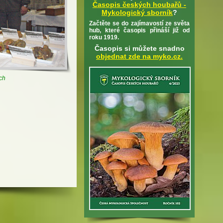
Časopis českých houbařů -
Mykologický sborník
?
Začtěte se do zajímavostí ze světa
hub, které časopis přináší již od
roku 1919.
Časopis si můžete snadno
objednat zde na myko.cz.
ch