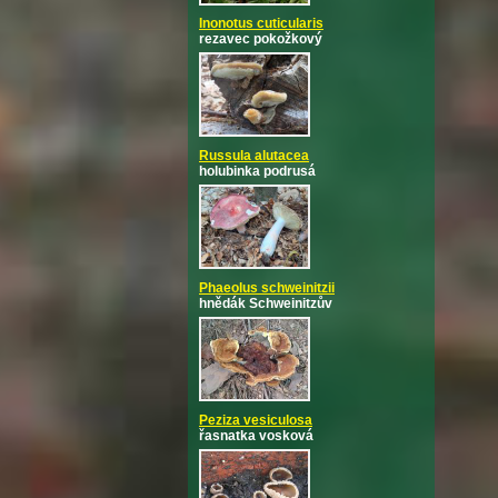
Inonotus cuticularis
rezavec pokožkový
Russula alutacea
holubinka podrusá
Phaeolus schweinitzii
hnědák Schweinitzův
Peziza vesiculosa
řasnatka vosková