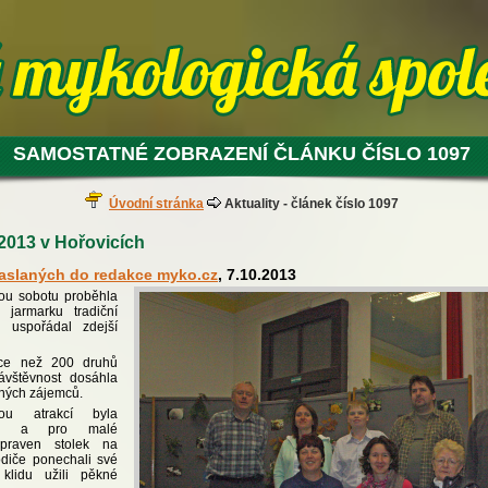
SAMOSTATNÉ ZOBRAZENÍ ČLÁNKU ČÍSLO 1097
Úvodní stránka
Aktuality - článek číslo 1097
2013 v Hořovicích
zaslaných do redakce myko.cz
, 7.10.2013
lou sobotu proběhla
 jarmarku tradiční
u uspořádal zdejší
více než 200 druhů
ávštěvnost dosáhla
ených zájemců.
ou atrakcí byla
ka a pro malé
ipraven stolek na
odiče ponechali své
 klidu užili pěkné