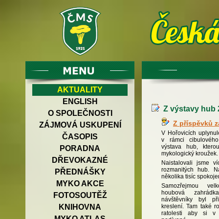
AKTUALITY
ENGLISH
Z výstavy hub 
O SPOLEČNOSTI
Z příspěvků 
ZÁJMOVÁ USKUPENÍ
V Hořovicích uplynu
ČASOPIS
v rámci cibulového
výstava hub, ktero
PORADNA
mykologický kroužek.
DŘEVOKAZNÉ
Naistalovali jsme 
rozmanitých hub. N
PŘEDNÁŠKY
několika tisíc spokoj
MYKO AKCE
Samozřejmou velk
houbová zahrád
FOTOSOUTĚŽ
návštěvníky byl př
kreslení. Tam také r
KNIHOVNA
ratolesti aby si v
MYKO ATLAS