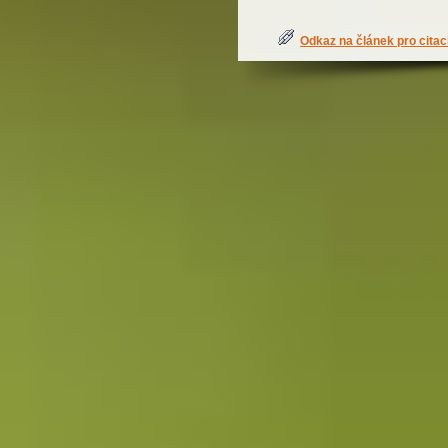
Odkaz na článek pro citac