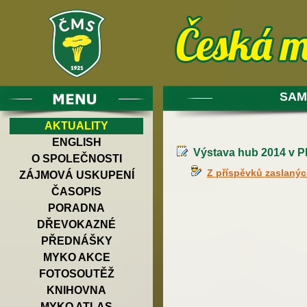
SAM
AKTUALITY
ENGLISH
Výstava hub 2014 v P
O SPOLEČNOSTI
Z příspěvků zaslaný
ZÁJMOVÁ USKUPENÍ
ČASOPIS
PORADNA
DŘEVOKAZNÉ
PŘEDNÁŠKY
MYKO AKCE
FOTOSOUTĚŽ
KNIHOVNA
MYKO ATLAS