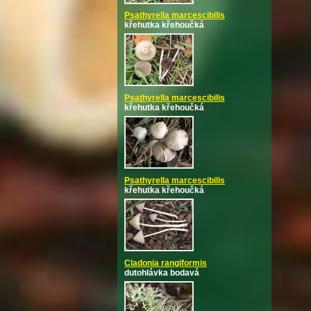
Psathyrella marcescibilis
křehutka křehoučká
Psathyrella marcescibilis
křehutka křehoučká
Psathyrella marcescibilis
křehutka křehoučká
Cladonia rangiformis
dutohlávka bodavá