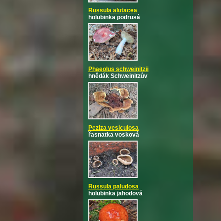
Russula alutacea
holubinka podrusá
Phaeolus schweinitzii
hnědák Schweinitzův
Peziza vesiculosa
řasnatka vosková
Russula paludosa
holubinka jahodová