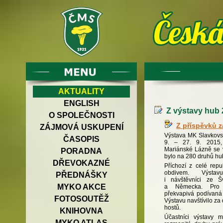
AKTUALITY
ENGLISH
Z výstavy hub 
O SPOLEČNOSTI
Z příspěvků 
ZÁJMOVÁ USKUPENÍ
Výstava MK Slavkovs
ČASOPIS
9. – 27. 9. 2015
Mariánské Lázně se v
PORADNA
bylo na 280 druhů hu
DŘEVOKAZNÉ
Příchozí z celé repu
obdivem. Výstav
PŘEDNÁŠKY
i návštěvníci ze 
MYKO AKCE
a Německa. Pro
překvapivá podívaná 
FOTOSOUTĚŽ
Výstavu navštívilo za
hostů.
KNIHOVNA
Účastníci výstavy mě
MYKO ATLAS