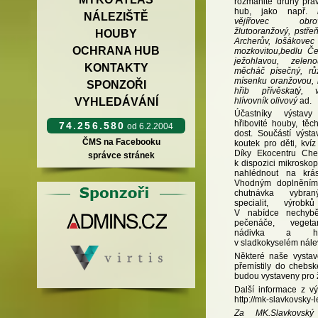
rozmanité druhy prá
hub, jako např.
NÁLEZIŠTĚ
vějířovec obro
žlutooranžový, pstře
HOUBY
Archerův, lošákovec 
OCHRANA HUB
mozkovitou,bedlu Č
ježohlavou, zelen
KONTAKTY
měcháč písečný, rů
mísenku oranžovou, l
SPONZOŘI
hřib přívěskatý, 
hlívovník olivový
ad.
VYHLEDÁVÁNÍ
Účastníky výstavy
hřibovité houby, těc
74.256.580
od 6.2.2004
dost. Součástí výsta
ČMS na Facebooku
koutek pro děti, kví
Díky Ekocentru Che
správce stránek
k dispozici mikrosko
nahlédnout na krá
Vhodným doplněním 
chutnávka vybran
specialit, výrob
V nabídce nechybě
pečenáče, vegeta
nádivka a ho
v sladkokyselém nále
Některé naše vysta
přemístily do chebs
budou vystaveny pro 
Další informace z v
http://mk-slavkovsky-l
Za MK.Slavkovský