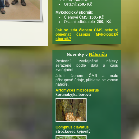
Ostatní:
250,- Kč
Mykologický sborník:
Členové ČMS:
150,- Kč
Ostatní odběratelé:
200,- Kč
Jak se stát členem ČMS nebo si
objednat časopis Mykologický
sborník?
Novinky v
Nálezišti
Poslední zveřejněné nálezy,
seřazené podle data a času
zveřejnění.
Jste-li členem ČMS a máte
přístupové údaje, přihlaste se vpravo
nahoře.
Artomyces microsporus
korunokyjka borová
Gomphus clavatus
stročkovec kyjovitý