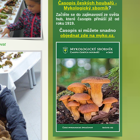
Časopis českých houbařů -
Mykologický sborník
?
Začtěte se do zajímavostí ze světa
hub, které časopis přináší již od
roku 1919.
Časopis si můžete snadno
objednat zde na myko.cz.
ovat