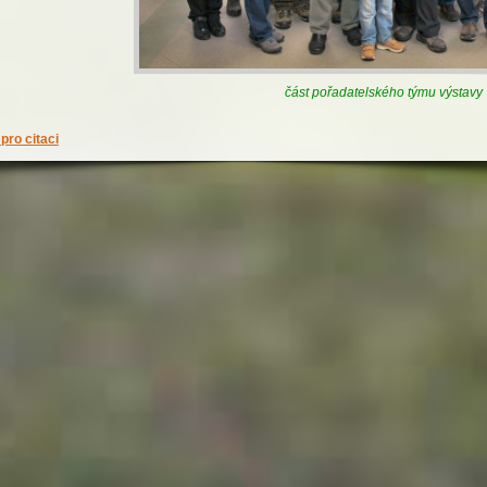
část pořadatelského týmu výstavy
pro citaci