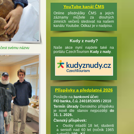
YouTube kanál ČMS
Online přednášky ČMS a jejich
záznamy můžete za dlouhých
zimních večerů sledovat na našem
kanálu Youtube. Odkaz je v nadpisu.
Kudy z nudy?
Naše akce nyní najdete také na
l čest svému názvu
portálu CzechTourism
Kudy z nudy
.
Příspěvky a předplatné 2026
Posílejte na
bankovní účet:
FIO banka, č.ú. 2401853695 / 2010
Termín úhrady
členského příspěvku
je nově dle stanov nejpozději
do
31. 1. 2026.
Členský příspěvek:
Osoby mladší 18 let, studenti
a senioři nad 60 let (ročník 1965
a starší):
100,- Kč