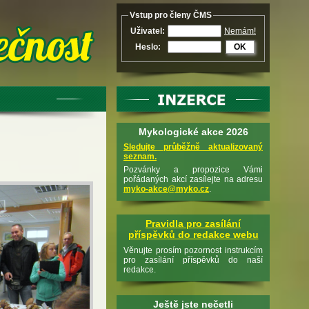
Vstup pro členy ČMS
Uživatel:
Nemám!
Heslo:
OK
Mykologické akce 2026
Sledujte průběžně aktualizovaný
seznam.
Pozvánky a propozice Vámi
pořádaných akcí zasílejte na adresu
myko-akce@myko.cz
.
Pravidla pro zasílání
příspěvků do redakce webu
Věnujte prosím pozornost instrukcím
pro zasílání příspěvků do naší
redakce.
Ještě jste nečetli