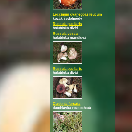
Leccinum cyaneobasileucum
kozák šedohnědý
Russula puellaris
holubinka dívčí
Russula vesca
holubinka mandlová
Russula puellaris
holubinka dívčí
Cladonia furcata
dutohlávka rozsochatá