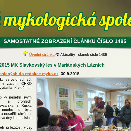
SAMOSTATNÉ ZOBRAZENÍ ČLÁNKU ČÍSLO 1485
Úvodní stránka
Aktuality - článek číslo 1485
2015 MK Slavkovský les v Mariánských Lázních
zaslaných do redakce myko.cz
, 30.9.2015
ký les ve dnech 26.
, v zázemí CHKO
ydařila. K vidění tu
b.
bliky nešetřili svým
u si prohlédli
Švýcarska z Ruska
 mnohé to byla
a nešetřili chválou.
 dva dny kolem tisíce
li příležitost vidět