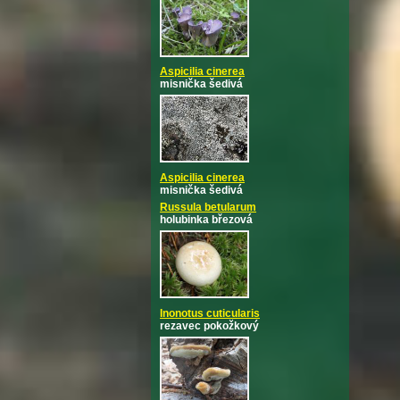
Aspicilia cinerea
misnička šedivá
Aspicilia cinerea
misnička šedivá
Russula betularum
holubinka březová
Inonotus cuticularis
rezavec pokožkový