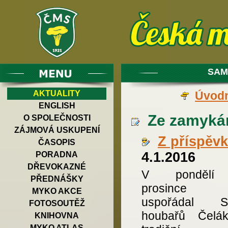
SAM
AKTUALITY
Úvodn
ENGLISH
Ze zamykání
O SPOLEČNOSTI
ZÁJMOVÁ USKUPENÍ
Z příspěv
ČASOPIS
4.1.2016
PORADNA
DŘEVOKAZNÉ
V pondělí
PŘEDNÁŠKY
prosince 
MYKO AKCE
uspořádal Sp
FOTOSOUTĚŽ
houbařů Čelák
KNIHOVNA
MYKO ATLAS