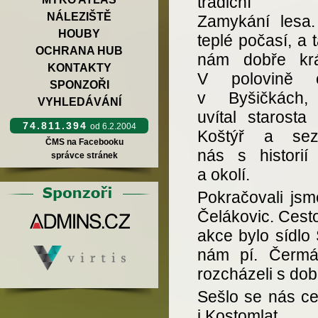
tradiční 
NÁLEZIŠTĚ
Zamykání lesa.
HOUBY
teplé počasí, a 
OCHRANA HUB
nám dobře krá
KONTAKTY
V polovině c
SPONZOŘI
v Byšičkách,
VYHLEDÁVÁNÍ
uvítal starosta
74.811.394
od 6.2.2004
Koštýř a sez
ČMS na Facebooku
nás s historií
správce stránek
a okolí.
Pokračovali js
Čelákovic. Cesto
akce bylo sídlo
nám pí. Čermá
rozcházeli s do
Sešlo se nás ce
i Kostomlat.