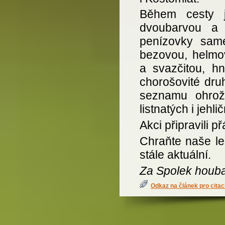
Během cesty j
dvoubarvou a 
penízovky same
bezovou, helmov
a svazčitou, hn
chorošovité dru
seznamu ohrože
listnatých i jehl
Akci připravili p
Chraňte naše les
stále aktuální.
Za Spolek houba
Odkaz na článek pro citac