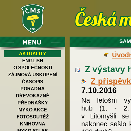
SAM
AKTUALITY
Úvodn
ENGLISH
Z výstavy h
O SPOLEČNOSTI
ZÁJMOVÁ USKUPENÍ
Z příspěv
ČASOPIS
7.10.2016
PORADNA
DŘEVOKAZNÉ
Na letošní vý
PŘEDNÁŠKY
hub (1. - 2.
MYKO AKCE
v Litomyšli s
FOTOSOUTĚŽ
nakonec sešlo 
KNIHOVNA
MYKO ATLAS