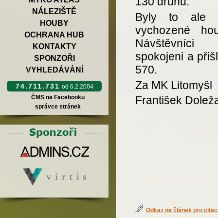
130 druhů.
NÁLEZIŠTĚ
Byly to ale 
HOUBY
vychozené ho
OCHRANA HUB
Návštěvníci 
KONTAKTY
spokojeni a přišl
SPONZOŘI
570.
VYHLEDÁVÁNÍ
Za MK Litomyšl
74.711.731
od 6.2.2004
ČMS na Facebooku
František Doleža
správce stránek
Odkaz na článek pro citac