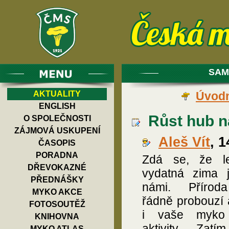
SAM
AKTUALITY
Úvodn
ENGLISH
Růst hub na
O SPOLEČNOSTI
ZÁJMOVÁ USKUPENÍ
Aleš Vít
, 
ČASOPIS
PORADNA
Zdá se, že le
DŘEVOKAZNÉ
vydatná zima 
PŘEDNÁŠKY
námi. Přírod
MYKO AKCE
řádně probouzí 
FOTOSOUTĚŽ
i vaše myko 
KNIHOVNA
aktivity. Zatí
MYKO ATLAS