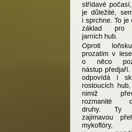
střídavé počasí
je důležité, se
i sprchne. To je
základ pro 
jarních hub.
Oproti loňsk
prozatím v lese
o něco pozd
nástup předjaří
odpovídá i sk
rostoucích hub,
nimiž převa
rozmanité dř
druhy. Ty t
zajímavou přeh
mykoflóry, k