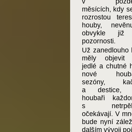
v pozdějš
měsících, kdy s
rozrostou teres
houby, nevěn
obvykle již 
pozornosti.
Už zanedlouho 
měly objevit 
jedlé a chutné 
nové houba
sezóny, kač
a destice, k
houbaři každo
s netrpěliv
očekávají. V m
bude nyní zálež
dalším vývoji po