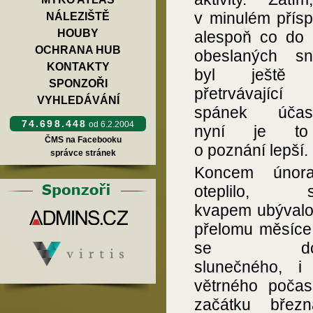
v minulém přísp
NÁLEZIŠTĚ
HOUBY
alespoň co do 
OCHRANA HUB
obeslaných sn
KONTAKTY
byl ještě 
SPONZOŘI
přetrvávající 
VYHLEDÁVÁNÍ
spánek účast
74.698.448
od 6.2.2004
nyní je to
ČMS na Facebooku
o poznání lepší.
správce stránek
Koncem únor
oteplilo, s
kvapem ubývalo
přelomu měsíce
se dočk
slunečného, i
větrného počas
začátku břez