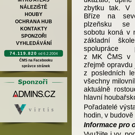
zbytku tak. V 
NÁLEZIŠTĚ
HOUBY
Bříze na sev
OCHRANA HUB
plzeňsku se 
KONTAKTY
sobotu koná v m
SPONZOŘI
základní škol
VYHLEDÁVÁNÍ
spolupráce p
74.119.820
od 6.2.2004
z MK ČMS v P
ČMS na Facebooku
zřejmě opravdu 
správce stránek
z posledních le
všechny milovník
aktuálně rostou
hlavní houbařsk
Pořadatelé výsta
hodin, v budově 
Informace pro 
Využijte i vy, po