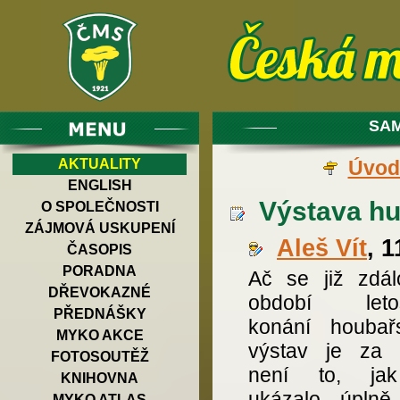
SAM
AKTUALITY
Úvod
ENGLISH
Výstava hub
O SPOLEČNOSTI
ZÁJMOVÁ USKUPENÍ
Aleš Vít
, 
ČASOPIS
PORADNA
Ač se již zdál
DŘEVOKAZNÉ
období letoš
PŘEDNÁŠKY
konání houbař
MYKO AKCE
výstav je za 
FOTOSOUTĚŽ
není to, ja
KNIHOVNA
ukázalo, úplně
MYKO ATLAS