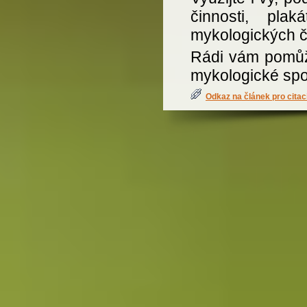
činnosti, pla
mykologických č
Rádi vám pomůž
mykologické spo
Odkaz na článek pro citac