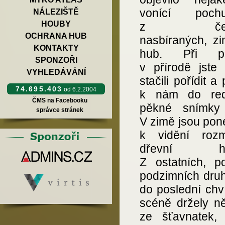
vonící pochu
NÁLEZIŠTĚ
HOUBY
z čers
OCHRANA HUB
nasbíraných, zi
KONTAKTY
hub. Při po
SPONZOŘI
v přírodě jste 
VYHLEDÁVÁNÍ
stačili pořídit a 
74.695.403
od 6.2.2004
k nám do red
ČMS na Facebooku
pěkné snímky
správce stránek
V zimě jsou pon
k vidění rozm
dřevní ho
Z ostatních, p
podzimních druh
do poslední chv
scéně držely ně
ze šťavnatek, 