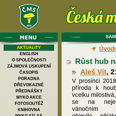
SAM
AKTUALITY
Úvodn
ENGLISH
Růst hub na
O SPOLEČNOSTI
ZÁJMOVÁ USKUPENÍ
Aleš Vít
, 
ČASOPIS
PORADNA
V prosinci 2018
DŘEVOKAZNÉ
příroda k hou
PŘEDNÁŠKY
vcelku milostivá,
MYKO AKCE
se na neje
FOTOSOUTĚŽ
vánočním s
KNIHOVNA
objevilo něja
MYKO ATLAS