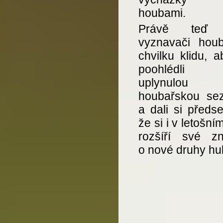
houbami.
Právě teď 
vyznavači houb
chvilku klidu, 
poohlédli
uplynulou
houbařskou se
a dali si předse
že si i v letošní
rozšíří své zna
o nové druhy h