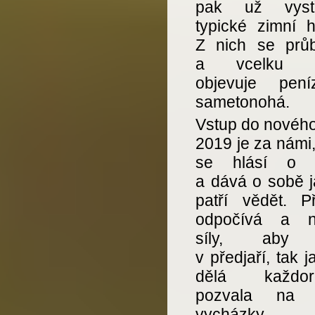
pak už vystř
typické zimní h
Z nich se prů
a vcelku h
objevuje pení
sametonohá.
Vstup do nového
2019 je za námi
se hlásí o s
a dává o sobě j
patří vědět. Př
odpočívá a n
síly, aby
v předjaří, tak j
dělá každoro
pozvala na p
vycházky