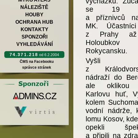
vycházku. Zúčas
NÁLEZIŠTĚ
se 19 čl
HOUBY
a příznivců n
OCHRANA HUB
MK. Účastníci
KONTAKTY
z Prahy a
SPONZOŘI
Holoubkov
VYHLEDÁVÁNÍ
Rokycansku.
74.371.218
od 6.2.2004
Vyšli j
ČMS na Facebooku
z Králodvors
správce stránek
nádraží do Ber
ale oklikou 
Karlovu huť, Vý
kolem Suchoma
vodní nádrže, 
lomu Kosov, kde
opekli špek
a připili na zdrav