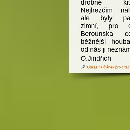
drobné krža
Nejhezčím ná
ale byly pal
zimní, pro o
Berounska ce
běžnější houba
od nás ji neznám
O.Jindřich
Odkaz na článek pro citac