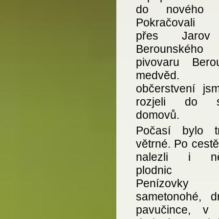
do nového r
Pokračovali 
přes Jaro
Berounského
pivovaru Bero
medvěd.
občerstvení js
rozjeli do s
domovů.
Počasí bylo t
větrné. Po cest
nalezli i ně
plodnic h
Penízovky
sametonohé, d
pavučince, v 