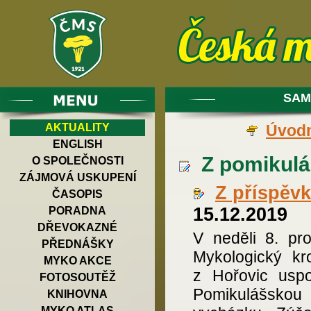
SAM
AKTUALITY
Úvodn
ENGLISH
Z pomikulá
O SPOLEČNOSTI
ZÁJMOVÁ USKUPENÍ
Z příspěv
ČASOPIS
15.12.2019
PORADNA
DŘEVOKAZNÉ
V neděli 8. pro
PŘEDNÁŠKY
Mykologický kr
MYKO AKCE
z Hořovic uspo
FOTOSOUTĚŽ
Pomikulášskou
KNIHOVNA
MYKO ATLAS