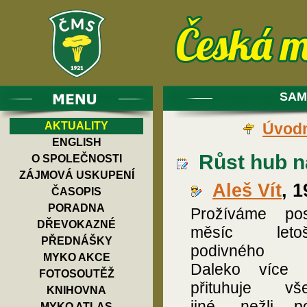
SAM
AKTUALITY
Úvodn
ENGLISH
Růst hub na
O SPOLEČNOSTI
ZÁJMOVÁ USKUPENÍ
Aleš Vít
, 
ČASOPIS
PORADNA
Prožíváme pos
DŘEVOKAZNÉ
měsíc letošn
PŘEDNÁŠKY
podivného r
MYKO AKCE
Daleko více 
FOTOSOUTĚŽ
přituhuje vš
KNIHOVNA
jiné, nežli po
MYKO ATLAS