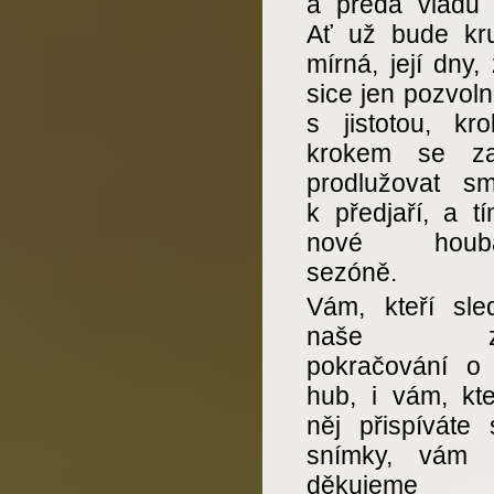
a předá vládu 
Ať už bude kru
mírná, její dny,
sice jen pozvoln
s jistotou, kr
krokem se za
prodlužovat s
k předjaří, a t
nové houba
sezóně.
Vám, kteří sled
naše zde
pokračování o 
hub, i vám, kte
něj přispíváte 
snímky, vám 
děkujeme