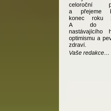
celoroční př
a přejeme kl
konec roku 2
A do t
nastávajícího 
optimismu a pe
zdraví.
Vaše redakce…