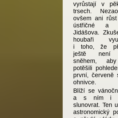
vyrůstají v pě
trsech. Nezao
ovšem ani růst 
ústřičné a 
Jidášova. Zkuše
houbaři využ
i toho, že př
ještě není
sněhem, ab
potěšili pohled
první, červeně s
ohnivce.
Blíží se vánočn
a s ním i z
slunovrat. Ten 
astronomický p