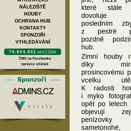
které stále 
NÁLEZIŠTĚ
HOUBY
dovoluje 
OCHRANA HUB
posledním zb
KONTAKTY
z pestré pa
SPONZOŘI
pozdně podzi
VYHLEDÁVÁNÍ
hub.
74.834.831
od 6.2.2004
Zimní houby r
ČMS na Facebooku
díky mírn
správce stránek
prosincovému p
vcelku utěš
K radosti ho
i myko fotogra
opět po letech 
objevují zej
penízovky
sametonohé, 