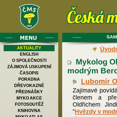
SAM
AKTUALITY
Úvodn
ENGLISH
Mykolog Old
O SPOLEČNOSTI
ZÁJMOVÁ USKUPENÍ
modrým Ber
ČASOPIS
PORADNA
Lubomír O
DŘEVOKAZNÉ
Zajímavé povídá
PŘEDNÁŠKY
členem a pře
MYKO AKCE
Oldřichem Jind
FOTOSOUTĚŽ
"
Hvězdy v mod
KNIHOVNA
MYKO ATLAS