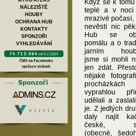
Když se k tomu 
NÁLEZIŠTĚ
teplé a v noci 
HOUBY
mrazivé počasí, 
OCHRANA HUB
nevěstí nic pěk
KONTAKTY
Hub se obje
SPONZOŘI
pomálu a o trad
VYHLEDÁVÁNÍ
jarním houba
74.713.064
od 6.2.2004
jsme si mohli n
ČMS na Facebooku
jen zdát. Přest
správce stránek
nějaké fotograf
procházkách 
vyprahlou pří
udělali a zasla
je. Z jedlých dr
daly najít ka
české, sm
(obecné, šedo