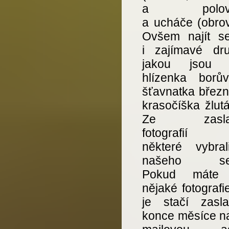
a polovol
a ucháče (obrov
Ovšem najít se
i zajímavé dr
jakou jsou n
hlízenka borův
šťavnatka březn
krasočíška žlutá
Ze zaslan
fotografií 
některé vybra
našeho seri
Pokud máte 
nějaké fotografi
je stačí zasl
konce měsíce na