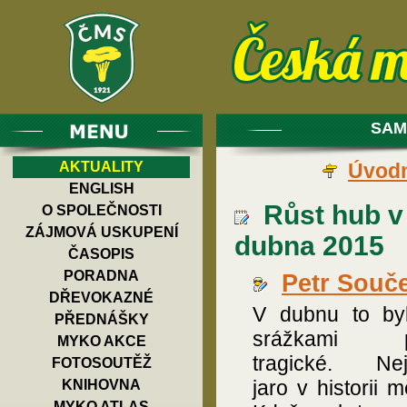
SAM
AKTUALITY
Úvodn
ENGLISH
Růst hub v 
O SPOLEČNOSTI
ZÁJMOVÁ USKUPENÍ
dubna 2015
ČASOPIS
PORADNA
Petr Souč
DŘEVOKAZNÉ
V dubnu to by
PŘEDNÁŠKY
srážkami p
MYKO AKCE
tragické. Nej
FOTOSOUTĚŽ
jaro v historii m
KNIHOVNA
MYKO ATLAS