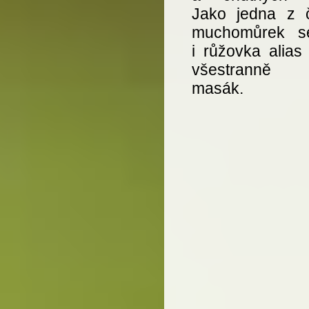
Jako jedna z č
muchomůrek se
i růžovka alias
všestranně p
masák.