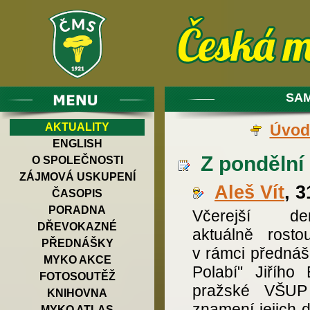
SAM
AKTUALITY
Úvod
ENGLISH
Z pondělní 
O SPOLEČNOSTI
ZÁJMOVÁ USKUPENÍ
Aleš Vít
, 
ČASOPIS
PORADNA
Včerejší dem
DŘEVOKAZNÉ
aktuálně rosto
PŘEDNÁŠKY
v rámci předná
MYKO AKCE
Polabí" Jiřího
FOTOSOUTĚŽ
pražské VŠUP
KNIHOVNA
znamení jejich 
MYKO ATLAS