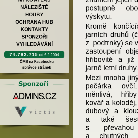
postupně oboh
NÁLEZIŠTĚ
HOUBY
výskytu.
OCHRANA HUB
Kromě končíc
KONTAKTY
jarních druhů (č
SPONZOŘI
z. podtrnky) se 
VYHLEDÁVÁNÍ
zastoupení obje
74.792.715
od 6.2.2004
hřibovité a již
ČMS na Facebooku
jarně letní druhy.
správce stránek
Mezi mnoha jiný
pečárka ovčí
měnlivá, hřib
kovář a koloděj
dubový a klouz
a také šest
s převahou 
a chutných h