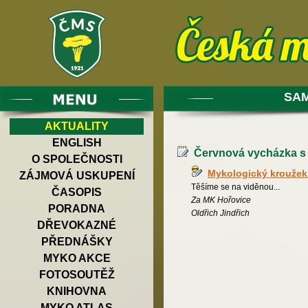
SAM
AKTUALITY
ENGLISH
Červnová vycházka s
O SPOLEČNOSTI
Mykologický kroužek
ZÁJMOVÁ USKUPENÍ
Těšíme se na viděnou...
ČASOPIS
Za MK Hořovice
PORADNA
Oldřich Jindřich
DŘEVOKAZNÉ
PŘEDNÁŠKY
MYKO AKCE
FOTOSOUTĚŽ
KNIHOVNA
MYKO ATLAS