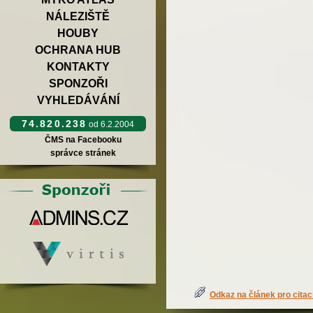
NÁLEZIŠTĚ
HOUBY
OCHRANA HUB
KONTAKTY
SPONZOŘI
VYHLEDÁVÁNÍ
74.820.238
od 6.2.2004
ČMS na Facebooku
správce stránek
Odkaz na článek pro citac