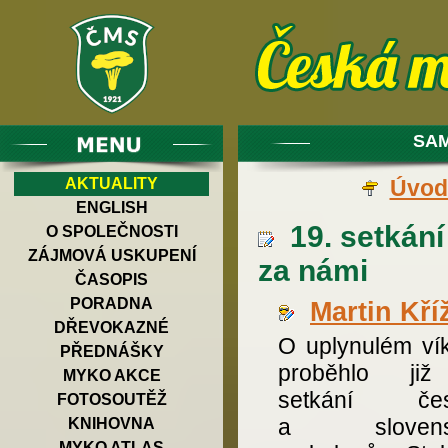
SAM
AKTUALITY
Úvod
ENGLISH
19. setkání
O SPOLEČNOSTI
ZÁJMOVÁ USKUPENÍ
za námi
ČASOPIS
PORADNA
Martin Kří
DŘEVOKAZNÉ
O uplynulém ví
PŘEDNÁŠKY
proběhlo již
MYKO AKCE
setkání čes
FOTOSOUTĚŽ
a slovens
KNIHOVNA
MYKO ATLAS