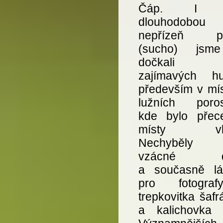
Čáp. I p
dlouhodobou
nepřízeň po
(sucho) jsm
dočkali ř
zajímavých h
především v mís
lužních poros
kde bylo přec
místy vlhč
Nechyběly n
vzácné dr
a současně lá
pro fotogra
trepkovitka šaf
a kalichovka l