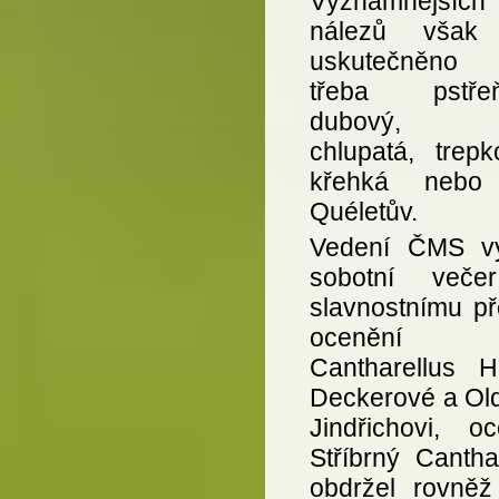
Významnějších
nálezů však 
uskutečněno 
třeba pstřeň
dubový, h
chlupatá, trepk
křehká nebo 
Quéletův.
Vedení ČMS vy
sobotní veče
slavnostnímu př
ocenění Z
Cantharellus H
Deckerové a Old
Jindřichovi, oc
Stříbrný Cantha
obdržel rovněž