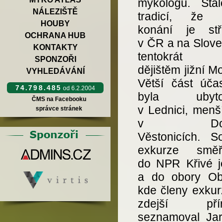
mykologů. Sta
NÁLEZIŠTĚ
tradicí, že 
HOUBY
konání je stř
OCHRANA HUB
v ČR a na Slove
KONTAKTY
tentokrát 
SPONZOŘI
dějištěm jižní M
VYHLEDÁVÁNÍ
Větší část účas
74.798.485
od 6.2.2004
byla ubyto
ČMS na Facebooku
v Lednici, menš
správce stránek
v Doln
Věstonicích. So
exkurze směř
do NPR Křivé j
a do obory Obe
kde členy exkur
zdejší přír
seznamoval Jar