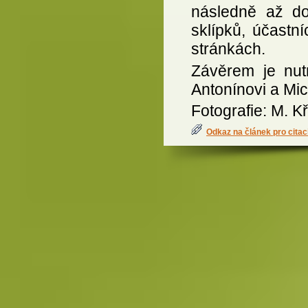
následně až do
sklípků, účastní
stránkách.
Závěrem je nut
Antonínovi a M
Fotografie: M. Kř
Odkaz na článek pro citac