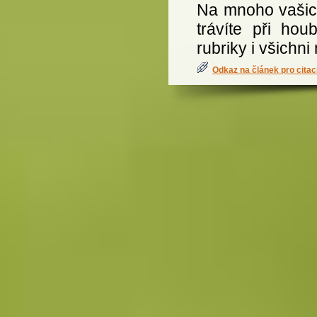
Na mnoho vašich
trávíte při hou
rubriky i všichn
Odkaz na článek pro citac