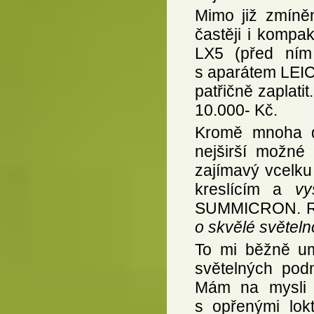
Mimo již zmíně
častěji i kompa
LX5 (před ním
s aparátem LEIC
patřičně zaplati
10.000- Kč.
Kromě mnoha da
nejširší možné 
zajímavý vcelku
kreslícím a
vys
SUMMICRON. Roz
o skvělé světelnos
To mi běžně um
světelných pod
Mám na mysli 
s opřenými lok