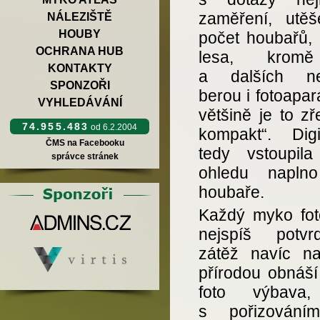
zaměření, utěš
NÁLEZIŠTĚ
HOUBY
počet houbařů, k
OCHRANA HUB
lesa, kromě
KONTAKTY
a dalších nez
SPONZOŘI
berou i fotoapará
VYHLEDÁVÁNÍ
většině je to zř
74.955.483
od 6.2.2004
kompakt“. Digi
ČMS na Facebooku
tedy vstoupil
správce stránek
ohledu napln
houbaře.
Každý myko fot
nejspíš potvr
zátěž navíc na
přírodou obnáší
foto výbava,
s pořizování