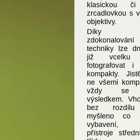
klasickou či 
zrcadlovkou s 
objektivy.
Díky ryc
zdokonalová
techniky lze d
již vcelku 
fotografovat i d
kompakty. Jist
ne všemi komp
vždy se s
výsledkem. Vho
bez rozdílu
myšleno co d
vybavení, 
přístroje střed