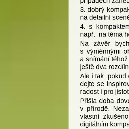
případech zaned
3. dobrý kompak
na detailní scén
4. s kompaktem
např. na téma h
Na závěr bych
s výměnnými obj
a snímání téhož
ještě dva rozdíln
Ale i tak, pokud
dejte se inspiro
radost i pro jist
Přišla doba dov
v přírodě. Nez
vlastní zkušeno
digitálním komp