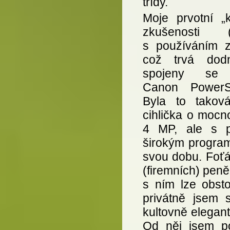
třídy.
Moje prvotní „
zkušenosti (
s používáním z
což trvá dod
spojeny se 
Canon PowerS
Byla to taková
cihlička o mocno
4 MP, ale s p
širokým progra
svou dobu. Foťák
(firemních) peně
s ním lze obsto
privátně jsem 
kultovně elegan
Od něj jsem po