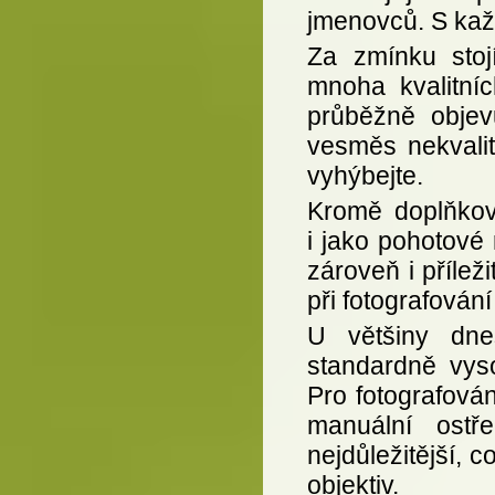
jmenovců. S kaž
Za zmínku sto
mnoha kvalitní
průběžně objevu
vesměs nekvalit
vyhýbejte.
Kromě doplňkov
i jako pohotové
zároveň i přílež
při fotografová
U většiny dneš
standardně vys
Pro fotografován
manuální ost
nejdůležitější, 
objektiv.