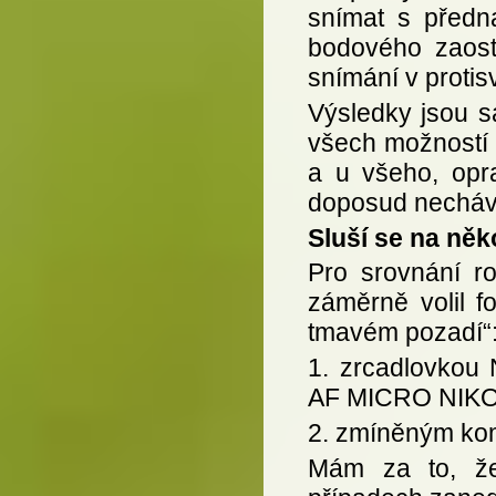
snímat s předn
bodového zaostř
snímání v protisv
Výsledky jsou 
všech možností p
a u všeho, opr
doposud nechává
Sluší se na ně
Pro srovnání ro
záměrně volil f
tmavém pozadí“
1. zrcadlovkou
AF MICRO NIKO
2. zmíněným k
Mám za to, že