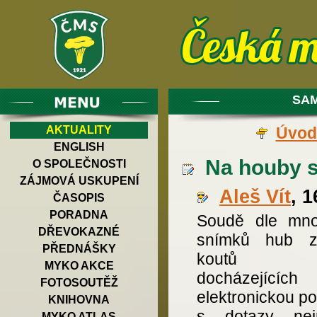
SAM
AKTUALITY
Úvod
ENGLISH
Na houby 
O SPOLEČNOSTI
ZÁJMOVÁ USKUPENÍ
Aleš Vít
, 
ČASOPIS
PORADNA
Soudě dle mno
DŘEVOKAZNÉ
snímků hub z
PŘEDNÁŠKY
koutů rep
MYKO AKCE
docházejíc
FOTOSOUTĚŽ
elektronickou po
KNIHOVNA
s dotazy nejr
MYKO ATLAS