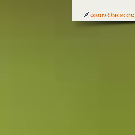
Odkaz na článek pro citac