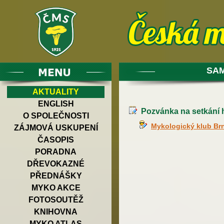
SAM
AKTUALITY
ENGLISH
Pozvánka na setkání 
O SPOLEČNOSTI
Mykologický klub Br
ZÁJMOVÁ USKUPENÍ
ČASOPIS
PORADNA
DŘEVOKAZNÉ
PŘEDNÁŠKY
MYKO AKCE
FOTOSOUTĚŽ
KNIHOVNA
MYKO ATLAS