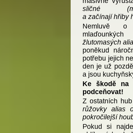
masivně vyrůst
sličné (mod
a začínají hřiby
Nemluvě o 
mlaďounk
žlutomasých ali
poněkud náročn
potřebu jejich 
den je už pozdě,
a jsou kuchyňsk
Ke škodě na v
podceňovat!
Z ostatních hu
růžovky alias o
pokročilejší hou
Pokud si najde