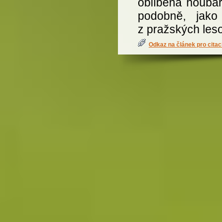
oblíbená houbař
podobně, jako
z pražských les
Odkaz na článek pro citac