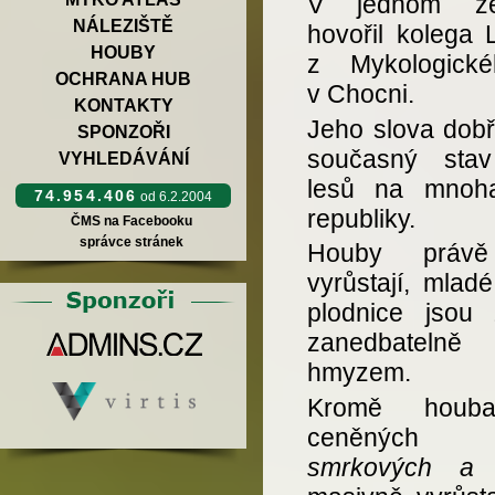
V jednom ze
NÁLEZIŠTĚ
hovořil kolega 
HOUBY
z Mykologick
OCHRANA HUB
v Chocni.
KONTAKTY
Jeho slova dobře
SPONZOŘI
současný sta
VYHLEDÁVÁNÍ
lesů na mnoh
74.954.406
od 6.2.2004
republiky.
ČMS na Facebooku
správce stránek
Houby právě
vyrůstají, mlad
plodnice jsou 
zanedbatelně
hmyzem.
Kromě houba
ceněný
smrkových a 