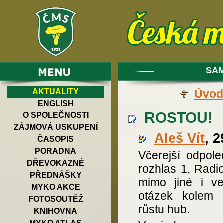
SAM
AKTUALITY
Úvod
ENGLISH
ROSTOU!
O SPOLEČNOSTI
ZÁJMOVÁ USKUPENÍ
Aleš Vít
, 
ČASOPIS
PORADNA
Včerejší odpol
DŘEVOKAZNÉ
rozhlas 1, Radio
PŘEDNÁŠKY
mimo jiné i v
MYKO AKCE
otázek kolem a
FOTOSOUTĚŽ
růstu hub.
KNIHOVNA
MYKO ATLAS