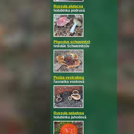
Russula alutacea
holubinka podrusá
Phaeolus schweinitzii
hnědák Schweinitzův
Peziza vesiculosa
řasnatka vosková
Russula paludosa
holubinka jahodová