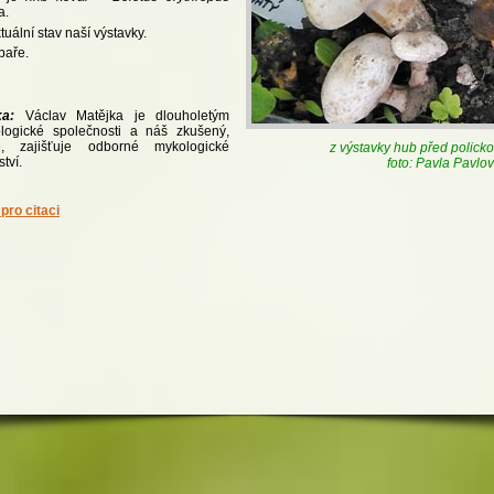
a.
tuální stav naší výstavky.
baře.
a:
Václav Matějka je dlouholetým
ogické společnosti a náš zkušený,
e, zajišťuje odborné mykologické
z výstavky hub před polick
tví.
foto: Pavla Pavlo
pro citaci