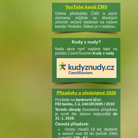
YouTube kanál ČMS
Online přednášky ČMS a jejich
záznamy můžete za dlouhých
zimních večerů sledovat na našem
kanálu Youtube. Odkaz je v nadpisu.
Kudy z nudy?
Naše akce nyní najdete také na
portálu CzechTourism
Kudy z nudy
.
Příspěvky a předplatné 2026
Posílejte na
bankovní účet:
FIO banka, č.ú. 2401853695 / 2010
Termín úhrady
členského příspěvku
je nově dle stanov nejpozději
do
31. 1. 2026.
Členský příspěvek:
Osoby mladší 18 let, studenti
a senioři nad 60 let (ročník 1965
a starší):
100,- Kč