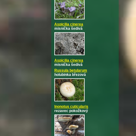
Aspicilia cinerea
misnička šedivá
Aspicilia cinerea
misnička šedivá
Russula betularum
holubinka březová
Inonotus cuticularis
rezavec pokožkový