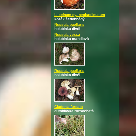
Leccinum cyaneobasileucum
kozák šedohnědý
Russula puellaris
holubinka dívčí
Russula vesca
holubinka mandlová
Russula puellaris
holubinka dívčí
Cladonia furcata
dutohlávka rozsochatá