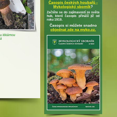
Časopis českých houbařů -
Mykologický sborník
?
Začtěte se do zajímavostí ze světa
hub, které časopis přináší již od
roku 1919.
Časopis si můžete snadno
objednat zde na myko.cz.
ou lékárnou
vá