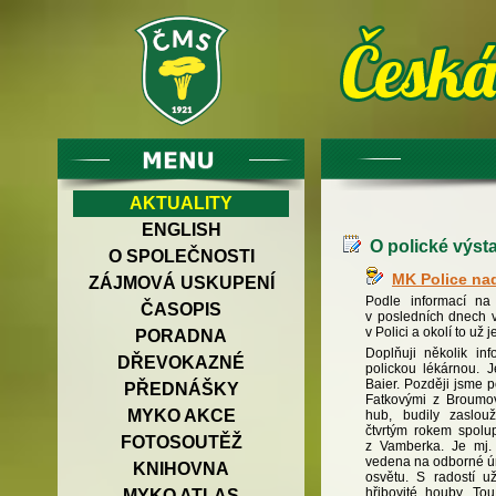
AKTUALITY
ENGLISH
O polické výsta
O SPOLEČNOSTI
MK Police nad
ZÁJMOVÁ USKUPENÍ
Podle informací na
ČASOPIS
v posledních dnech v
v Polici a okolí to už
PORADNA
Doplňuji několik inf
DŘEVOKAZNÉ
polickou lékárnou. J
Baier. Později jsme 
PŘEDNÁŠKY
Fatkovými z Broumova
MYKO AKCE
hub, budily zaslou
čtvrtým rokem spolu
FOTOSOUTĚŽ
z Vamberka. Je mj. 
vedena na odborné úr
KNIHOVNA
osvětu. S radostí u
hřibovité houby. To
MYKO ATLAS