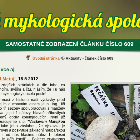
SAMOSTATNÉ ZOBRAZENÍ ČLÁNKU ČÍSLO 609
Úvodní stránka
Aktuality - článek číslo 609
vce aj.
 Metují
, 18.5.2012
 zdejších stránkách a dle toho, co
idím, slyším a čtu, hlásím, že i u nás
 je mykologicky docela pestré.
ormací z historie naší výstavky před
ejím duchovním otcem je p. ing. Jiří
po tři sezóny spolupracovali s manžely
, jejichž nálezy, hlavně hřibovitých
žený obdiv kolemjdoucích. Nyní již
pracujeme s p.
*Václavem Matějkou
také jeho zásluhou, že výstavka je
ovni a poskytuje základní houbařskou
ž i od nás hlásíme nález 1. letošní
u je
hřib kovář
–
Boletus erythropus