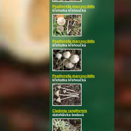
Psathyrella marcescibilis
křehutka křehoučká
Psathyrella marcescibilis
křehutka křehoučká
Psathyrella marcescibilis
křehutka křehoučká
Cladonia rangiformis
dutohlávka bodavá