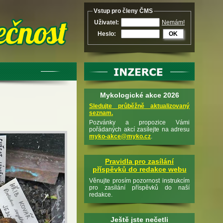
Vstup pro členy ČMS
Uživatel:
Nemám!
Heslo:
OK
Mykologické akce 2026
Sledujte průběžně aktualizovaný
seznam.
Pozvánky a propozice Vámi
pořádaných akcí zasílejte na adresu
myko-akce@myko.cz
.
Pravidla pro zasílání
příspěvků do redakce webu
Věnujte prosím pozornost instrukcím
pro zasílání příspěvků do naší
redakce.
Ještě jste nečetli