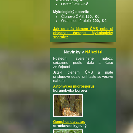
Ostatní:
250,- Kč
Mykologický sborník:
Členové ČMS:
150,- Kč
Ostatní odběratelé:
200,- Kč
Jak se stát členem ČMS nebo si
objednat časopis Mykologický
sborník?
Novinky v
Nálezišti
Poslední zveřejněné nálezy,
seřazené podle data a času
zveřejnění.
Jste-li členem ČMS a máte
přístupové údaje, přihlaste se vpravo
nahoře.
Artomyces microsporus
korunokyjka borová
Gomphus clavatus
stročkovec kyjovitý