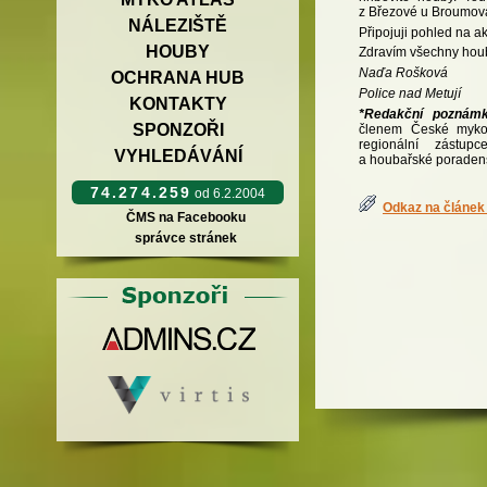
z Březové u Broumov
NÁLEZIŠTĚ
Připojuji pohled na ak
HOUBY
Zdravím všechny hou
Naďa Rošková
OCHRANA HUB
Police nad Metují
KONTAKTY
*Redakční poznámk
SPONZOŘI
členem České mykol
regionální zástupc
VYHLEDÁVÁNÍ
a houbařské poradens
74.274.259
od 6.2.2004
Odkaz na článek 
ČMS na Facebooku
správce stránek