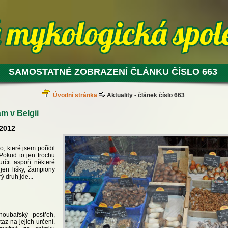
SAMOSTATNÉ ZOBRAZENÍ ČLÁNKU ČÍSLO 663
Úvodní stránka
Aktuality - článek číslo 663
m v Belgii
.2012
to, které jsem pořídil
. Pokud to jen trochu
určit aspoň některé
jen lišky, žampiony
ý druh jde...
oubařský postřeh,
taz na jejich určení.