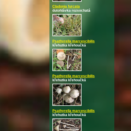
Cladonia furcata
dutohlávka rozsochatá
Psathyrella marcescibilis
křehutka křehoučká
Psathyrella marcescibilis
křehutka křehoučká
Psathyrella marcescibilis
křehutka křehoučká