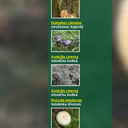
Gomphus clavatus
stročkovec kyjovitý
Aspicilia cinerea
misnička šedivá
Aspicilia cinerea
misnička šedivá
Russula betularum
holubinka březová