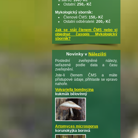
Ostatní:
250,- Kč
Mykologický sborník:
Členové ČMS:
150,- Kč
Ostatní odběratelé:
200,- Kč
Jak se stát členem ČMS nebo si
objednat časopis Mykologický
sborník?
Novinky v
Nálezišti
Poslední zveřejněné nálezy,
seřazené podle data a času
zveřejnění.
Jste-li členem ČMS a máte
přístupové údaje, přihlaste se vpravo
nahoře.
Volvariella bombycina
kukmák bělovlnný
Artomyces microsporus
korunokyjka borová