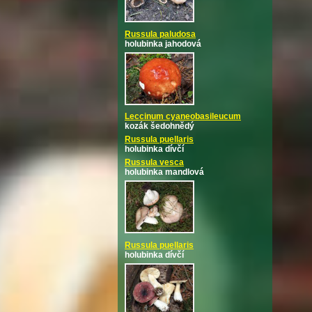
Russula paludosa
holubinka jahodová
Leccinum cyaneobasileucum
kozák šedohnědý
Russula puellaris
holubinka dívčí
Russula vesca
holubinka mandlová
Russula puellaris
holubinka dívčí