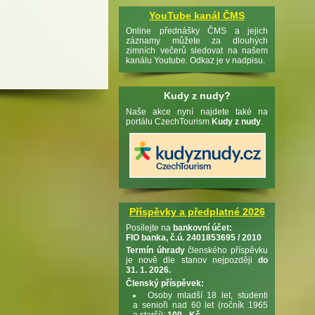
YouTube kanál ČMS
Online přednášky ČMS a jejich
záznamy můžete za dlouhých
zimních večerů sledovat na našem
kanálu Youtube. Odkaz je v nadpisu.
Kudy z nudy?
Naše akce nyní najdete také na
portálu CzechTourism
Kudy z nudy
.
Příspěvky a předplatné 2026
Posílejte na
bankovní účet:
FIO banka, č.ú. 2401853695 / 2010
Termín úhrady
členského příspěvku
je nově dle stanov nejpozději
do
31. 1. 2026.
Členský příspěvek:
Osoby mladší 18 let, studenti
a senioři nad 60 let (ročník 1965
a starší):
100,- Kč