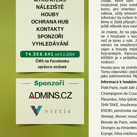
Údaje, které bylo
rozpoznat, jsou uve
NÁLEZIŠTĚ
konci, pro orientac
odleva, vždy smerem
HOUBY
informací by ovšem b
OCHRANA HUB
téma si žádá připojit 
ještě několik slov naví
KONTAKTY
Je známo, že na záp
SPONZOŘI
se s houbami v kuch
než je tomu u nás. J
VYHLEDÁVÁNÍ
variaci na smaženic
vajec a hroudy másl
švýcarských, franco
74.558.641
od 6.2.2004
tržištích je v průbě
ČMS na Facebooku
rostoucí.
správce stránek
Houby jsou ve zmíněn
Tomu odpovídá i jejich
jako astronomická. Mj
Informace k houbám
Petit Paris,
malé bílé
Champignon de Cou
Pleurotus,
hlívy
(pěsto
SHII-TAKE,
houževnat
ENOKI,
penízovka s
Shimeji,
líhovec mou
Blonde de Paris,
velk
Oronges au Amanites
Eryngii,
hlíva máčková