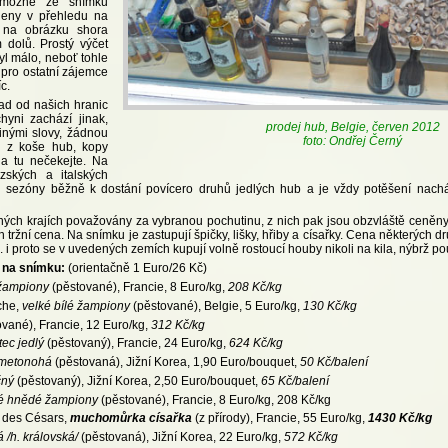
 možné ze snímku
deny v přehledu na
i na obrázku shora
 dolů. Prostý výčet
yl málo, neboť tohle
i pro ostatní zájemce
c.
ad od našich hranic
yni zachází jinak,
prodej hub, Belgie, červen 2012
inými slovy, žádnou
foto: Ondřej Černý
i z koše hub, kopy
a tu nečekejte. Na
uzských a italských
hu sezóny běžně k dostání povícero druhů jedlých hub a je vždy potěšení nachá
ých krajích považovány za vybranou pochutinu, z nich pak jsou obzvláště ceněny p
 tržní cena. Na snímku je zastupují špičky, lišky, hřiby a císařky. Cena některých d
. i proto se v uvedených zemích kupují volně rostoucí houby nikoli na kila, nýbrž po
 na snímku:
(orientačně 1 Euro/26 Kč)
 žampiony
(pěstované), Francie, 8 Euro/kg,
208 Kč/kg
che,
velké bílé žampiony
(pěstované), Belgie, 5 Euro/kg,
130 Kč/kg
vané), Francie, 12 Euro/kg,
312 Kč/kg
ec jedlý
(pěstovaný), Francie, 24 Euro/kg,
624 Kč/kg
ametonohá
(pěstovaná), Jižní Korea, 1,90 Euro/bouquet,
50 Kč/balení
čný
(pěstovaný), Jižní Korea, 2,50 Euro/bouquet,
65 Kč/balení
é hnědé žampiony
(pěstované), Francie, 8 Euro/kg, 208 Kč/kg
 des Césars,
muchomůrka císařka
(z přírody), Francie, 55 Euro/kg,
1430 Kč/kg
 /h. královská/
(pěstovaná), Jižní Korea, 22 Euro/kg,
572 Kč/kg