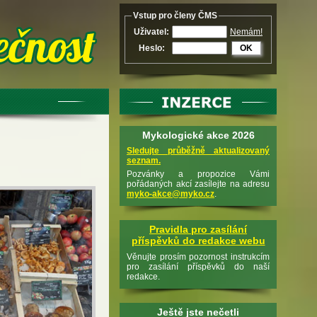
Vstup pro členy ČMS
Uživatel:
Nemám!
Heslo:
OK
Mykologické akce 2026
Sledujte průběžně aktualizovaný
seznam.
Pozvánky a propozice Vámi
pořádaných akcí zasílejte na adresu
myko-akce@myko.cz
.
Pravidla pro zasílání
příspěvků do redakce webu
Věnujte prosím pozornost instrukcím
pro zasílání příspěvků do naší
redakce.
Ještě jste nečetli