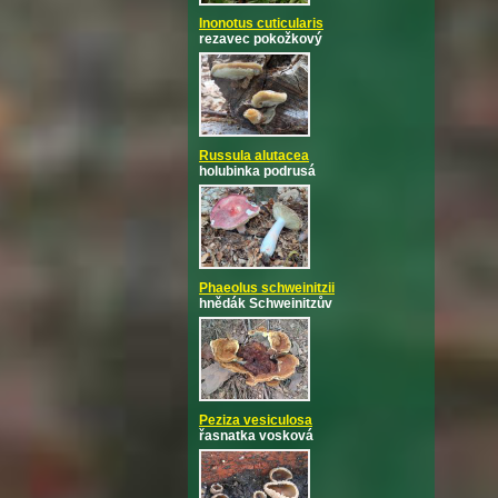
Inonotus cuticularis
rezavec pokožkový
Russula alutacea
holubinka podrusá
Phaeolus schweinitzii
hnědák Schweinitzův
Peziza vesiculosa
řasnatka vosková