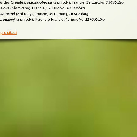
s des Oreades,
špička obecná
(z přírody), Francie, 29 Euro/kg,
754 Kč/kg
ialová
(pěstovaná), Francie, 39 Euro/kg,
1014 Kč/kg
ška bledá
(z přírody), Francie, 39 Euro/kg,
1014 Kč/kg
 bronzový
(z přírody), Pyreneje-Francie, 45 Euro/kg,
1170 Kč/kg
pro citaci