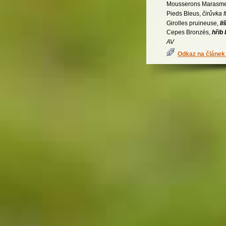
Mousserons Marasme
Pieds Bleus,
čirůvka f
Girolles pruineuse,
li
Cepes Bronzés,
hřib
AV
Odkaz na článek 