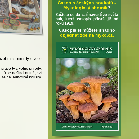
Časopis českých houbařů -
Mykologický sborník
?
Začtěte se do zajímavostí ze světa
hub, které časopis přináší již od
roku 1919.
Časopis si můžete snadno
objednat zde na myko.cz.
zet mezi nimi ty divoce
rávě ty z volné přírody.
ruhů se našinci nutně jeví
uze na jednotlivé kousky.