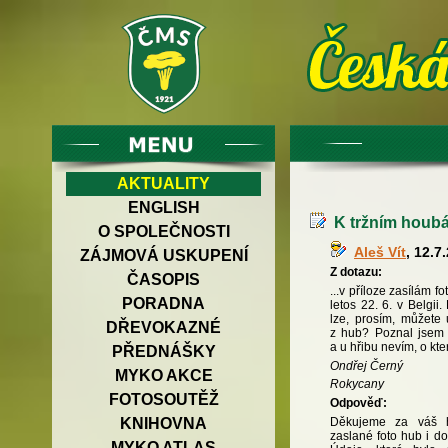
AKTUALITY
ENGLISH
K tržním houbá
O SPOLEČNOSTI
Aleš Vít
, 12.7
ZÁJMOVÁ USKUPENÍ
Z dotazu:
ČASOPIS
...v příloze zasílám fo
PORADNA
letos 22. 6. v Belgii
lze, prosím, můžete 
DŘEVOKAZNÉ
z hub? Poznal jsem 
a u hřibu nevím, o kter
PŘEDNÁŠKY
Ondřej Černý
MYKO AKCE
Rokycany
FOTOSOUTĚŽ
Odpověď:
Děkujeme za váš h
KNIHOVNA
zaslané foto hub i do
MYKO ATLAS