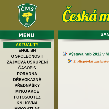
SAM
AKTUALITY
ENGLISH
Výstava hub 2012 v M
O SPOLEČNOSTI
Z příspěvků zaslaný
ZÁJMOVÁ USKUPENÍ
ČASOPIS
PORADNA
DŘEVOKAZNÉ
PŘEDNÁŠKY
MYKO AKCE
FOTOSOUTĚŽ
KNIHOVNA
MYKO ATLAS