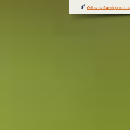
Odkaz na článek pro citac