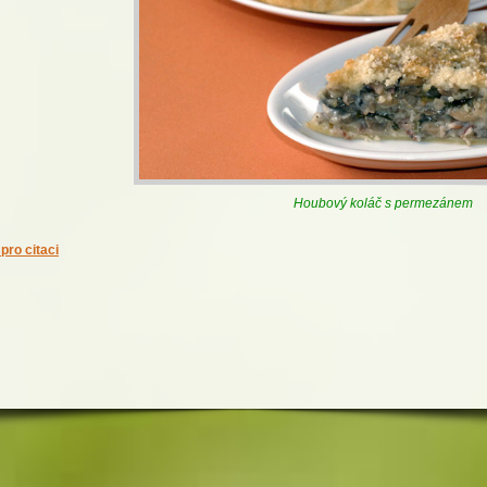
Houbový koláč s permezánem
pro citaci