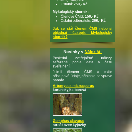
Ostatní:
250,- Kč
Mykologický sborník:
Členové ČMS:
150,- Kč
Ostatní odběratelé:
200,- Kč
Jak se stát členem ČMS nebo si
objednat časopis Mykologický
sborník?
Novinky v
Nálezišti
Poslední zveřejněné nálezy,
seřazené podle data a času
zveřejnění.
Jste-li členem ČMS a máte
přístupové údaje, přihlaste se vpravo
nahoře.
Artomyces microsporus
korunokyjka borová
Gomphus clavatus
stročkovec kyjovitý