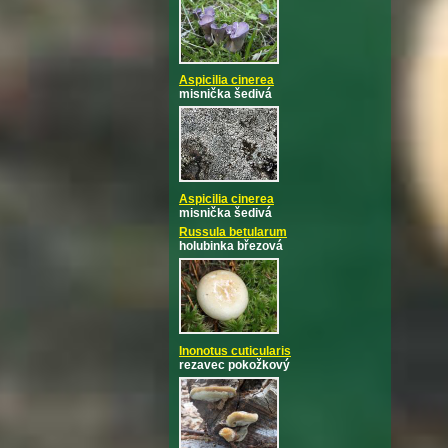
Aspicilia cinerea
misnička šedivá
Aspicilia cinerea
misnička šedivá
Russula betularum
holubinka březová
Inonotus cuticularis
rezavec pokožkový