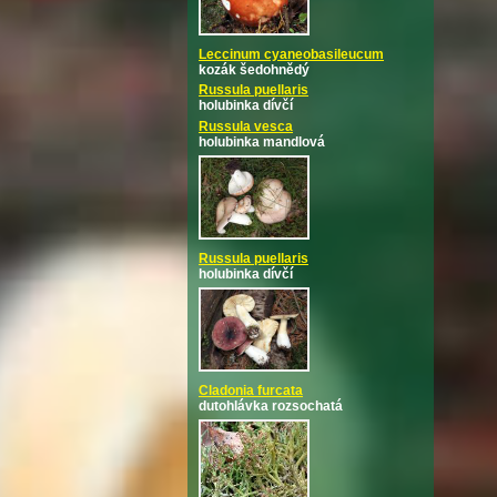
Leccinum cyaneobasileucum
kozák šedohnědý
Russula puellaris
holubinka dívčí
Russula vesca
holubinka mandlová
Russula puellaris
holubinka dívčí
Cladonia furcata
dutohlávka rozsochatá