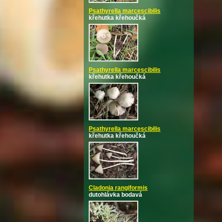
Psathyrella marcescibilis
křehutka křehoučká
Psathyrella marcescibilis
křehutka křehoučká
Psathyrella marcescibilis
křehutka křehoučká
Cladonia rangiformis
dutohlávka bodavá