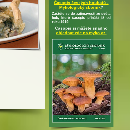
Časopis českých houbařů -
Mykologický sborník
?
Začtěte se do zajímavostí ze světa
hub, které časopis přináší již od
roku 1919.
Časopis si můžete snadno
objednat zde na myko.cz.