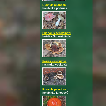
Russula alutacea
holubinka podrusá
Phaeolus schweinitzii
hnědák Schweinitzův
Peziza vesiculosa
řasnatka vosková
Russula paludosa
holubinka jahodová