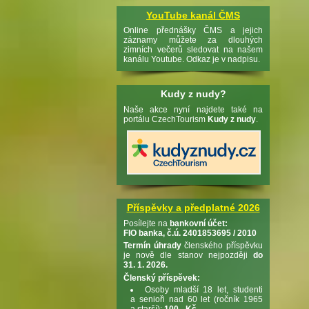
YouTube kanál ČMS
Online přednášky ČMS a jejich
záznamy můžete za dlouhých
zimních večerů sledovat na našem
kanálu Youtube. Odkaz je v nadpisu.
Kudy z nudy?
Naše akce nyní najdete také na
portálu CzechTourism
Kudy z nudy
.
Příspěvky a předplatné 2026
Posílejte na
bankovní účet:
FIO banka, č.ú. 2401853695 / 2010
Termín úhrady
členského příspěvku
je nově dle stanov nejpozději
do
31. 1. 2026.
Členský příspěvek:
Osoby mladší 18 let, studenti
a senioři nad 60 let (ročník 1965
a starší):
100,- Kč