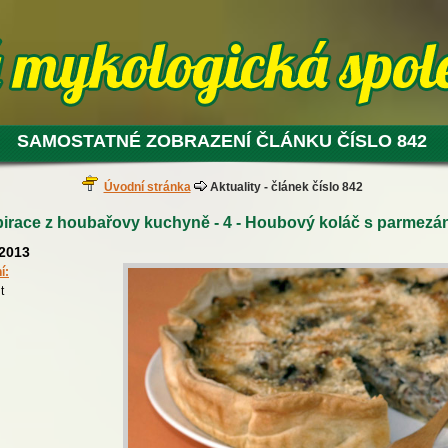
SAMOSTATNÉ ZOBRAZENÍ ČLÁNKU ČÍSLO 842
Úvodní stránka
Aktuality - článek číslo 842
irace z houbařovy kuchyně - 4 - Houbový koláč s parmez
.2013
í:
t