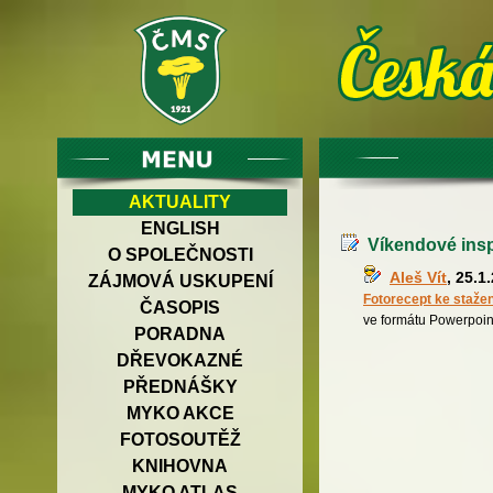
AKTUALITY
ENGLISH
Víkendové insp
O SPOLEČNOSTI
Aleš Vít
, 25.1
ZÁJMOVÁ USKUPENÍ
Fotorecept ke stažen
ČASOPIS
ve formátu Powerpoin
PORADNA
DŘEVOKAZNÉ
PŘEDNÁŠKY
MYKO AKCE
FOTOSOUTĚŽ
KNIHOVNA
MYKO ATLAS