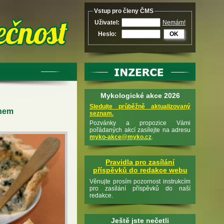
Vstup pro členy ČMS
Uživatel:
Nemám!
Heslo:
OK
Mykologické akce 2026
Sledujte průběžně aktualizovaný
ánem
seznam.
Pozvánky a propozice Vámi
pořádaných akcí zasílejte na adresu
myko-akce@myko.cz
.
Pravidla pro zasílání
příspěvků do redakce webu
Věnujte prosím pozornost instrukcím
pro zasílání příspěvků do naší
redakce.
Ještě jste nečetli