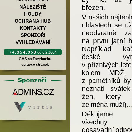
březen.
NÁLEZIŠTĚ
HOUBY
V našich nejtepl
OCHRANA HUB
oblastech se už
KONTAKTY
neodvratně za
SPONZOŘI
na první jarní 
VYHLEDÁVÁNÍ
Například ka
74.954.358
od 6.2.2004
české vyrůs
ČMS na Facebooku
v příznivých let
správce stránek
kolem MDŽ, 
z pamětníků by
neznati sváte
žen, který sl
zejména muži)
Děkujeme
všechny v
dosavadní odpov