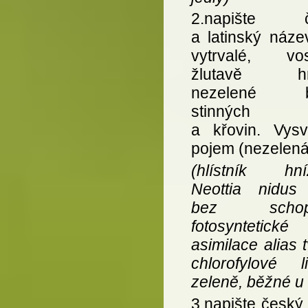
2.napište č
a latinský náze
vytrvalé, vo
žlutavě hn
nezelené by
stinných 
a křovin. Vysvě
pojem (nezelená
(hlístník hní
Neottia nidus 
bez schopn
fotosyntetické
asimilace alias 
chlorofylové li
zeleně, běžné u v
3.napište český 