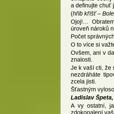
a definujte chuť 
(
hřib kříšť – Bol
Ojoj!… Obratem
úroveň nároků n
Počet správných
O to více si važt
Ovšem, ani v da
znalosti.
Je k vaší cti, že
nezdráháte tipo
zcela jisti.
Šťastným vyloso
Ladislav Špeta
A vy ostatní, j
zdokonalení vaši