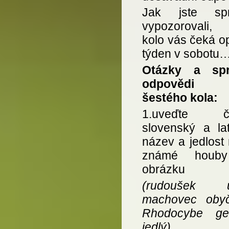
Jak jste spr
vypozorovali, p
kolo vás čeká o
týden v sobotu
Otázky a spr
odpovědi
šestého kola:
1.uveďte če
slovenský a lat
název a jedlost
známé houb
obrázku
(rudoušek uť
machovec obyč
Rhodocybe ge
jedlý)