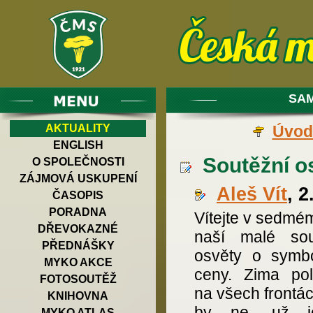
SAM
AKTUALITY
Úvod
ENGLISH
Soutěžní osv
O SPOLEČNOSTI
ZÁJMOVÁ USKUPENÍ
Aleš Vít
, 2
ČASOPIS
PORADNA
Vítejte v sedmé
DŘEVOKAZNÉ
naší malé sou
PŘEDNÁŠKY
osvěty o symbo
MYKO AKCE
ceny. Zima pol
FOTOSOUTĚŽ
na všech frontác
KNIHOVNA
by ne, už j
MYKO ATLAS