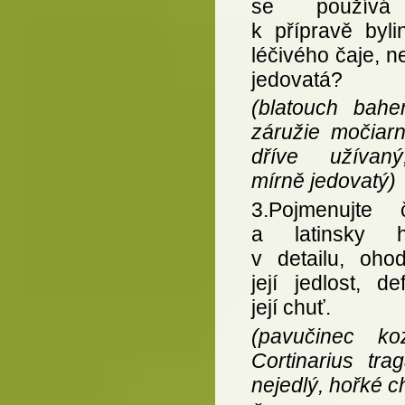
se použív
k přípravě byli
léčivého čaje, n
jedovatá?
(blatouch bahe
záružie močiarn
dříve užívan
mírně jedovatý)
3.Pojmenujte 
a latinsky h
v detailu, ohod
její jedlost, def
její chuť.
(pavučinec ko
Cortinarius tra
nejedlý, hořké ch