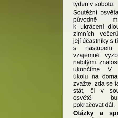
týden v sobotu.
Soutěžní osvěta
původně mí
k ukrácení dlo
zimních večer
její účastníky s t
s nástupem j
vzájemně vyzbr
nabitými znalost
ukončíme. V 
úkolu na doma
zvažte, zda se 
stát, či v sou
osvětě bu
pokračovat dál.
Otázky a spr