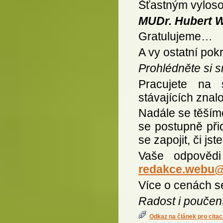
Šťastným vyloso
MUDr. Hubert W
Gratulujeme…
A vy ostatní pokr
Prohlédněte si 
Pracujete na
stávajících znalo
Nadále se těšíme
se postupně přid
se zapojit, či js
Vaše odpovědi
redakce.webu
Více o cenách se
Radost i poučen
Odkaz na článek pro citac