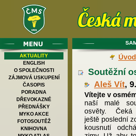
SAM
AKTUALITY
Úvod
ENGLISH
Soutěžní osv
O SPOLEČNOSTI
ZÁJMOVÁ USKUPENÍ
Aleš Vít
, 9
ČASOPIS
PORADNA
Vítejte v osmém
DŘEVOKAZNÉ
naší malé sou
PŘEDNÁŠKY
osvěty. Čeká
MYKO AKCE
ještě poslední z
FOTOSOUTĚŽ
kousnutí odcház
KNIHOVNA
zimy. Už aby to
MYKO ATLAS