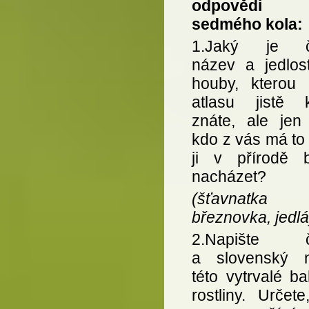
odpovědi
sedmého kola:
1.Jaký je č
název a jedlost
houby, kterou 
atlasu jistě 
znáte, ale jen
kdo z vás má to 
ji v přírodě 
nacházet?
(šťavnatka
březnovka, jedlá
2.Napište č
a slovenský 
této vytrvalé b
rostliny. Určet