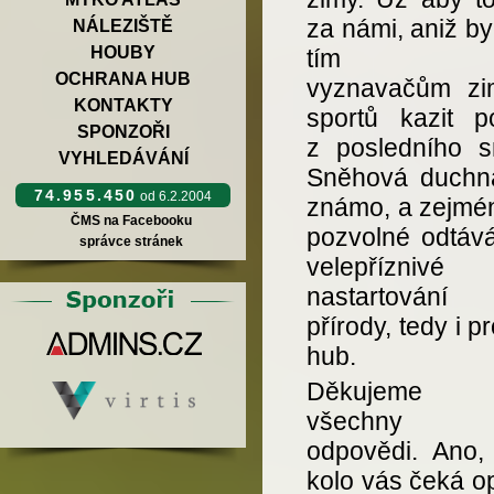
za námi, aniž b
NÁLEZIŠTĚ
HOUBY
tím cht
OCHRANA HUB
vyznavačům zi
KONTAKTY
sportů kazit po
SPONZOŘI
z posledního s
VYHLEDÁVÁNÍ
Sněhová duchna
74.955.450
od 6.2.2004
známo, a zejmén
ČMS na Facebooku
pozvolné odtává
správce stránek
velepříznivé
nastartování 
přírody, tedy i pr
hub.
Děkujeme
všechny v
odpovědi. Ano, 
kolo vás čeká o