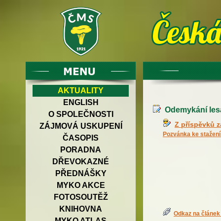
AKTUALITY
ENGLISH
Odemykání les
O SPOLEČNOSTI
Z příspěvků 
ZÁJMOVÁ USKUPENÍ
Pozvánka ke stažení
ČASOPIS
PORADNA
DŘEVOKAZNÉ
PŘEDNÁŠKY
MYKO AKCE
FOTOSOUTĚŽ
KNIHOVNA
Odkaz na článek 
MYKO ATLAS