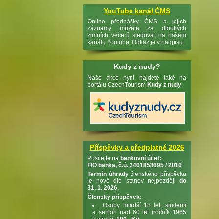
YouTube kanál ČMS
Online přednášky ČMS a jejich
záznamy můžete za dlouhých
zimních večerů sledovat na našem
kanálu Youtube. Odkaz je v nadpisu.
Kudy z nudy?
Naše akce nyní najdete také na
portálu CzechTourism
Kudy z nudy
.
Příspěvky a předplatné 2026
Posílejte na
bankovní účet:
FIO banka, č.ú. 2401853695 / 2010
Termín úhrady
členského příspěvku
je nově dle stanov nejpozději
do
31. 1. 2026.
Členský příspěvek:
Osoby mladší 18 let, studenti
a senioři nad 60 let (ročník 1965
a starší):
100,- Kč