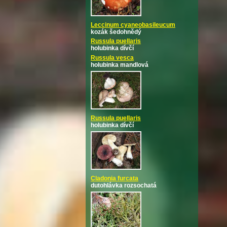
Leccinum cyaneobasileucum
kozák šedohnědý
Russula puellaris
holubinka dívčí
Russula vesca
holubinka mandlová
Russula puellaris
holubinka dívčí
Cladonia furcata
dutohlávka rozsochatá