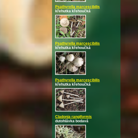
Psathyrella marcescibilis
křehutka křehoučká
Psathyrella marcescibilis
křehutka křehoučká
Psathyrella marcescibilis
křehutka křehoučká
Cladonia rangiformis
dutohlávka bodavá