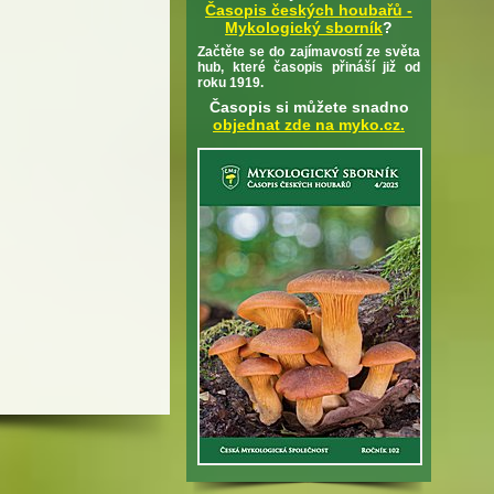
Časopis českých houbařů -
Mykologický sborník
?
Začtěte se do zajímavostí ze světa
hub, které časopis přináší již od
roku 1919.
Časopis si můžete snadno
objednat zde na myko.cz.