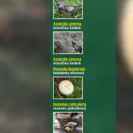
Aspicilia cinerea
misnička šedivá
Aspicilia cinerea
misnička šedivá
Russula betularum
holubinka březová
Inonotus cuticularis
rezavec pokožkový