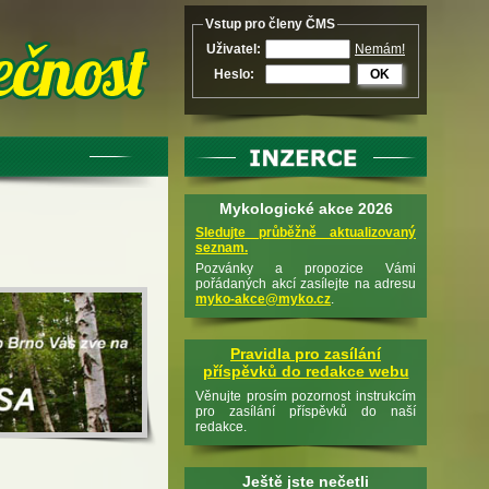
Vstup pro členy ČMS
Uživatel:
Nemám!
Heslo:
OK
Mykologické akce 2026
Sledujte průběžně aktualizovaný
seznam.
Pozvánky a propozice Vámi
pořádaných akcí zasílejte na adresu
myko-akce@myko.cz
.
Pravidla pro zasílání
příspěvků do redakce webu
Věnujte prosím pozornost instrukcím
pro zasílání příspěvků do naší
redakce.
Ještě jste nečetli