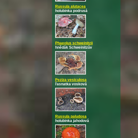
Russula alutacea
holubinka podrusá
Phaeolus schweinitzii
hnědák Schweinitzův
Peziza vesiculosa
řasnatka vosková
Russula paludosa
holubinka jahodová