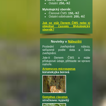
Ostatní:
250,- Kč
Mykologický sborník:
Členové ČMS:
150,- Kč
Ostatní odběratelé:
200,- Kč
Jak se stát členem ČMS nebo si
objednat časopis Mykologický
sborník?
Novinky v
Nálezišti
Poslední zveřejněné nálezy,
seřazené podle data a času
zveřejnění.
Jste-li členem ČMS a máte
přístupové údaje, přihlaste se vpravo
nahoře.
Artomyces microsporus
korunokyjka borová
Gomphus clavatus
stročkovec kyjovitý