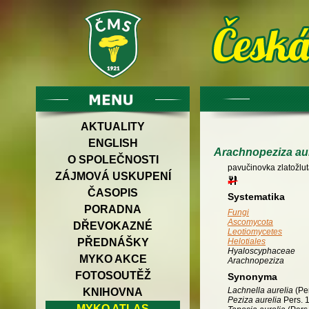
AKTUALITY
ENGLISH
Arachnopeziza aur
O SPOLEČNOSTI
pavučinovka zlatožlu
ZÁJMOVÁ USKUPENÍ
ČASOPIS
Systematika
PORADNA
Fungi
Ascomycota
DŘEVOKAZNÉ
Leotiomycetes
PŘEDNÁŠKY
Helotiales
Hyaloscyphaceae
MYKO AKCE
Arachnopeziza
FOTOSOUTĚŽ
Synonyma
Lachnella aurelia
(Per
KNIHOVNA
Peziza aurelia
Pers. 
MYKO ATLAS