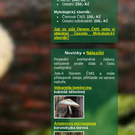
Ostatní:
250,- Kč
Mykologický sborník:
Členové ČMS:
150,- Kč
Ostatní odběratelé:
200,- Kč
Jak se stát členem ČMS nebo si
objednat časopis Mykologický
sborník?
Novinky v
Nálezišti
Poslední zveřejněné nálezy,
seřazené podle data a času
zveřejnění.
Jste-li členem ČMS a máte
přístupové údaje, přihlaste se vpravo
nahoře.
Volvariella bombycina
kukmák bělovlnný
Artomyces microsporus
korunokyjka borová