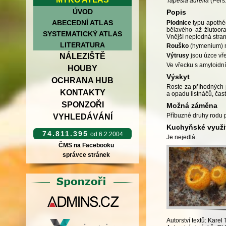
Tapesia aurelia
(Pers.
ÚVOD
Popis
ABECEDNÍ ATLAS
Plodnice
typu apothéc
bělavého až žlutoora
SYSTEMATICKÝ ATLAS
Vnější neplodná stran
LITERATURA
Rouško
(hymenium) na
NÁLEZIŠTĚ
Výtrusy
jsou úzce vře
Ve vřecku s amyloidní
HOUBY
Výskyt
OCHRANA HUB
Roste za příhodných 
KONTAKTY
a opadu listnáčů, ča
SPONZOŘI
Možná záměna
Příbuzné druhy rodu 
VYHLEDÁVÁNÍ
Kuchyňské využi
74.811.395
od 6.2.2004
Je nejedlá.
ČMS na Facebooku
správce stránek
Autorství textů: Karel 