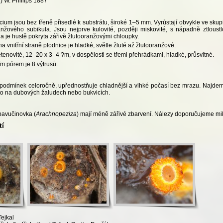
) W. Phillips 1887
ium jsou bez třeně přisedlé k substrátu, široké 1–5 mm. Vyrůstají obvykle ve sku
nžového subikula. Jsou nejprve kulovité, později miskovité, s nápadně ztloust
a je hustě pokryta zářivě žlutooranžovými chloupky.
 vnitřní straně plodnice je hladké, světle žluté až žlutooranžové.
tenovité, 12–20 x 3–4 ?m, v dospělosti se třemi přehrádkami, hladké, průsvitné.
m pórem je 8 výtrusů.
podmínek celoročně, upřednostňuje chladnější a vlhké počasí bez mrazu. Najdeme
sto na dubových žaludech nebo bukvicích.
pavučinovka (
Arachnopeziza
) mají méně zářivé zbarvení. Nálezy doporučujeme mi
tí
Tejkal