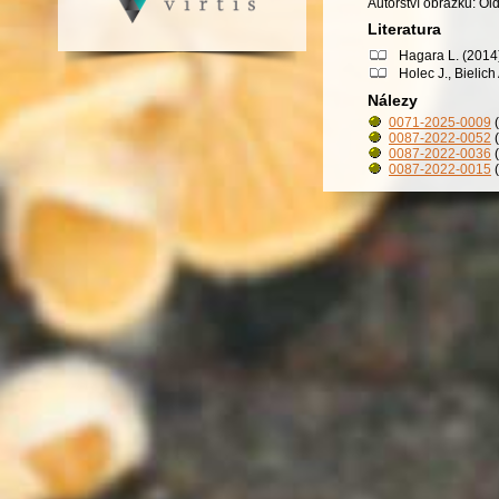
Autorství obrázků: Ol
Literatura
Hagara L. (2014)
Holec J., Bielic
Nálezy
0071-2025-0009
(
0087-2022-0052
(
0087-2022-0036
(
0087-2022-0015
(