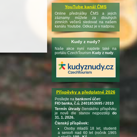
YouTube kanál ČMS
Online přednášky ČMS a jejich
záznamy můžete za dlouhých
zimních večerů sledovat na našem
kanálu Youtube. Odkaz je v nadpisu.
Kudy z nudy?
Naše akce nyní najdete také na
portálu CzechTourism
Kudy z nudy
.
Příspěvky a předplatné 2026
Posílejte na
bankovní účet:
FIO banka, č.ú. 2401853695 / 2010
Termín úhrady
členského příspěvku
je nově dle stanov nejpozději
do
31. 1. 2026.
Členský příspěvek:
Osoby mladší 18 let, studenti
a senioři nad 60 let (ročník 1965
a starší):
100,- Kč