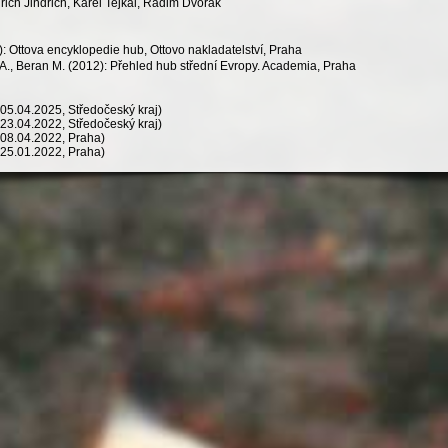
dřich Jindřich, Karel Tejkal, Radim Dvořák
: Ottova encyklopedie hub, Ottovo nakladatelství, Praha
h A., Beran M. (2012): Přehled hub střední Evropy. Academia, Praha
05.04.2025, Středočeský kraj)
23.04.2022, Středočeský kraj)
08.04.2022, Praha)
25.01.2022, Praha)