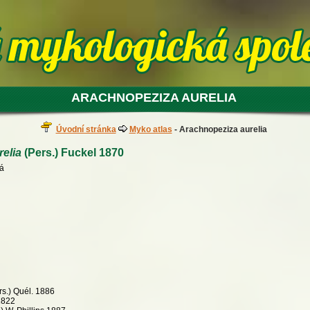
ARACHNOPEZIZA AURELIA
Úvodní stránka
Myko atlas
- Arachnopeziza aurelia
elia
(Pers.) Fuckel 1870
tá
s.) Quél. 1886
1822