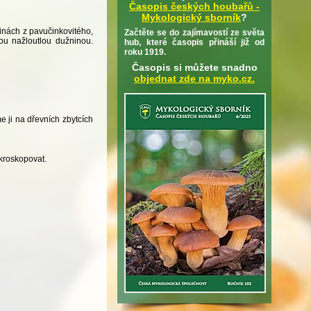
Časopis českých houbařů -
Mykologický sborník
?
pinách z pavučinkovitého,
Začtěte se do zajímavostí ze světa
lou nažloutlou dužninou.
hub, které časopis přináší již od
roku 1919.
Časopis si můžete snadno
objednat zde na myko.cz.
 ji na dřevních zbytcích
kroskopovat.