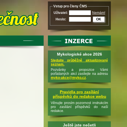
Vstup pro členy ČMS
Uživatel:
Nemám!
Heslo:
OK
Mykologické akce 2026
Sledujte průběžně aktualizovaný
seznam.
Pozvánky a propozice Vámi
pořádaných akcí zasílejte na adresu
myko-akce@myko.cz
.
Pravidla pro zasílání
příspěvků do redakce webu
Věnujte prosím pozornost instrukcím
pro zasílání příspěvků do naší
redakce.
Ještě jste nečetli