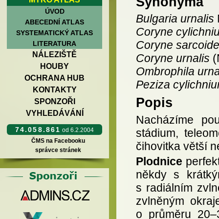
Synonyma
ÚVOD
Bulgaria urnalis
ABECEDNÍ ATLAS
Coryne cylichni
SYSTEMATICKÝ ATLAS
Coryne sarcoides
LITERATURA
NÁLEZIŠTĚ
Coryne urnalis
(
HOUBY
Ombrophila urna
OCHRANA HUB
Peziza cylichni
KONTAKTY
Popis
SPONZOŘI
VYHLEDÁVÁNÍ
Nacházíme pouz
74.058.861
stádium, teleom
od 6.2.2004
ČMS na Facebooku
čihovitka větší n
správce stránek
Plodnice
perfek
někdy s krátký
s radiálním zvl
zvlněným okraj
o průměru 20–3