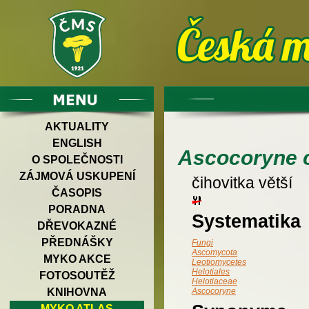
AKTUALITY
ENGLISH
Ascocoryne 
O SPOLEČNOSTI
ZÁJMOVÁ USKUPENÍ
čihovitka větší
ČASOPIS
PORADNA
Systematika
DŘEVOKAZNÉ
PŘEDNÁŠKY
Fungi
Ascomycota
MYKO AKCE
Leotiomycetes
Helotiales
FOTOSOUTĚŽ
Helotiaceae
KNIHOVNA
Ascocoryne
MYKO ATLAS