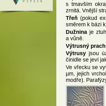
s tmavším okra
zrnitá. Vnější st
Třeň
(pokud exi
směrem k bázi k
Dužnina
je ztuh
a vůně.
Výtrusný prach
Výtrusy
jsou úz
činidle se jeví 
Ve vřecku se vyv
µm, jejich vrcho
modře). Parafýz