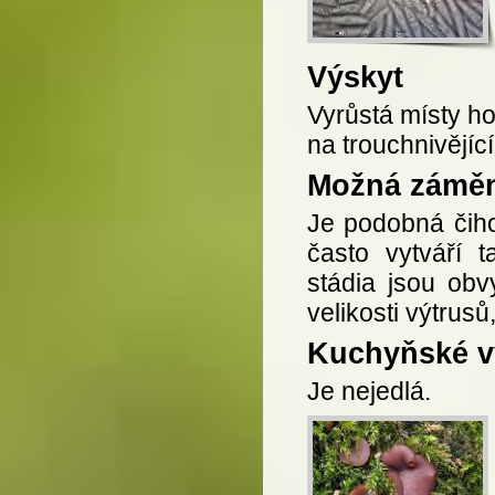
Výskyt
Vyrůstá místy ho
na trouchnivějíc
Možná zámě
Je podobná čih
často vytváří t
stádia jsou obv
velikosti výtrus
Kuchyňské vy
Je nejedlá.