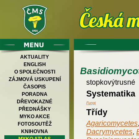
AKTUALITY
ENGLISH
Basidiomyco
O SPOLEČNOSTI
ZÁJMOVÁ USKUPENÍ
stopkovýtrusné
ČASOPIS
Systematika
PORADNA
DŘEVOKAZNÉ
Fungi
PŘEDNÁŠKY
Třídy
MYKO AKCE
Agaricomycetes
FOTOSOUTĚŽ
Dacrymycetes
,
KNIHOVNA
MYKO ATLAS