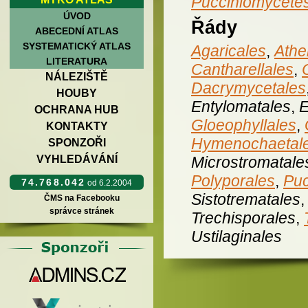
Pucciniomycete
ÚVOD
Řády
ABECEDNÍ ATLAS
SYSTEMATICKÝ ATLAS
Agaricales
,
Athe
LITERATURA
Cantharellales
,
NÁLEZIŠTĚ
Dacrymycetales
HOUBY
Entylomatales
,
E
OCHRANA HUB
Gloeophyllales
,
KONTAKTY
Hymenochaetal
SPONZOŘI
Microstromatale
VYHLEDÁVÁNÍ
Polyporales
,
Puc
74.768.042
od 6.2.2004
Sistotrematales
ČMS na Facebooku
správce stránek
Trechisporales
,
Ustilaginales