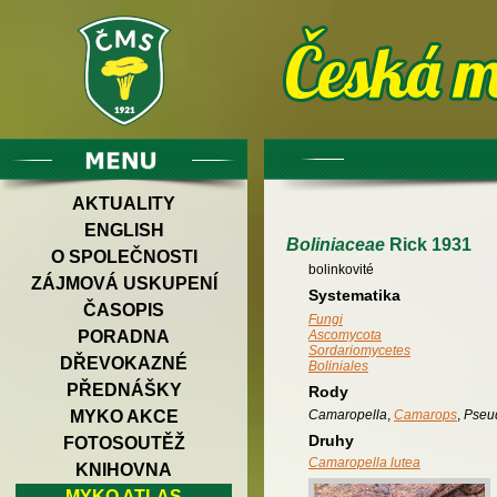
AKTUALITY
ENGLISH
Boliniaceae
Rick 1931
O SPOLEČNOSTI
bolinkovité
ZÁJMOVÁ USKUPENÍ
Systematika
ČASOPIS
Fungi
PORADNA
Ascomycota
Sordariomycetes
DŘEVOKAZNÉ
Boliniales
PŘEDNÁŠKY
Rody
Camaropella
,
Camarops
,
Pseu
MYKO AKCE
Druhy
FOTOSOUTĚŽ
Camaropella lutea
KNIHOVNA
MYKO ATLAS