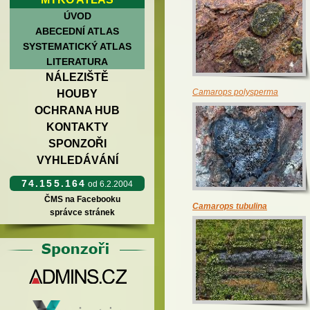
ÚVOD
ABECEDNÍ ATLAS
SYSTEMATICKÝ ATLAS
LITERATURA
NÁLEZIŠTĚ
Camarops polysperma
HOUBY
OCHRANA HUB
KONTAKTY
SPONZOŘI
VYHLEDÁVÁNÍ
74.155.164
od 6.2.2004
ČMS na Facebooku
Camarops tubulina
správce stránek