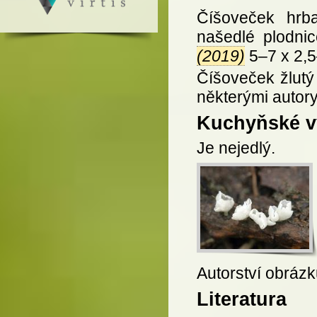
Číšoveček hrba
našedlé plodni
(2019)
5–7 x 2,5
Číšoveček žlutý
některými autor
Kuchyňské vy
Je nejedlý.
Autorství obrázk
Literatura