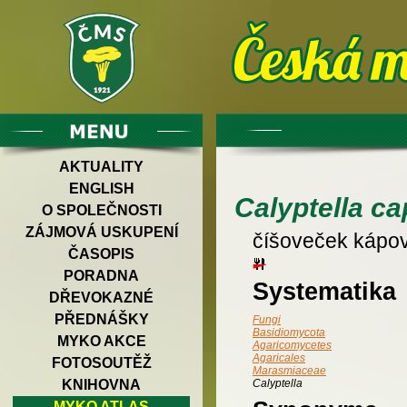
AKTUALITY
ENGLISH
Calyptella ca
O SPOLEČNOSTI
ZÁJMOVÁ USKUPENÍ
číšoveček kápov
ČASOPIS
PORADNA
Systematika
DŘEVOKAZNÉ
PŘEDNÁŠKY
Fungi
Basidiomycota
MYKO AKCE
Agaricomycetes
Agaricales
FOTOSOUTĚŽ
Marasmiaceae
KNIHOVNA
Calyptella
MYKO ATLAS