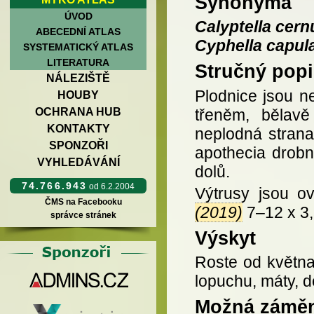
Synonyma
ÚVOD
Calyptella cern
ABECEDNÍ ATLAS
Cyphella capul
SYSTEMATICKÝ ATLAS
LITERATURA
Stručný popi
NÁLEZIŠTĚ
Plodnice jsou n
HOUBY
třeněm, bělavě
OCHRANA HUB
KONTAKTY
neplodná strana
SPONZOŘI
apothecia drob
VYHLEDÁVÁNÍ
dolů.
74.766.943
od 6.2.2004
Výtrusy jsou o
ČMS na Facebooku
(2019)
7–12 x 3,
správce stránek
Výskyt
Roste od května 
lopuchu, máty, d
Možná zámě