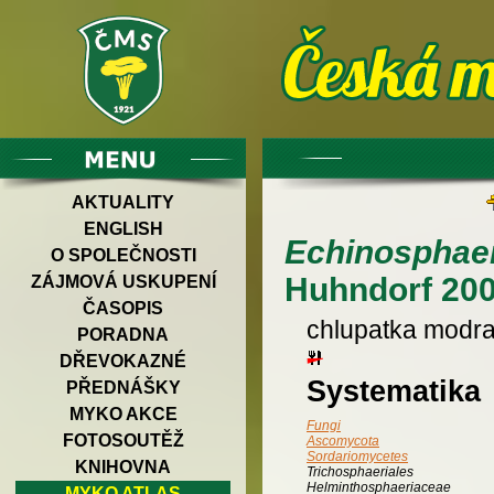
AKTUALITY
ENGLISH
Echinosphae
O SPOLEČNOSTI
Huhndorf 20
ZÁJMOVÁ USKUPENÍ
ČASOPIS
chlupatka modr
PORADNA
DŘEVOKAZNÉ
Systematika
PŘEDNÁŠKY
MYKO AKCE
Fungi
FOTOSOUTĚŽ
Ascomycota
Sordariomycetes
KNIHOVNA
Trichosphaeriales
Helminthosphaeriaceae
MYKO ATLAS