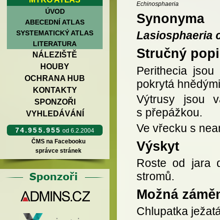
Echinosphaeria
ÚVOD
Synonyma
ABECEDNÍ ATLAS
SYSTEMATICKÝ ATLAS
Lasiosphaeria
LITERATURA
Stručný popi
NÁLEZIŠTĚ
HOUBY
Perithecia jso
OCHRANA HUB
pokrytá hnědými
KONTAKTY
Výtrusy jsou v
SPONZOŘI
s přepážkou.
VYHLEDÁVÁNÍ
Ve vřecku s nea
74.955.955
od 6.2.2004
ČMS na Facebooku
Výskyt
správce stránek
Roste od jara d
stromů.
Možná zámě
Chlupatka ježatá