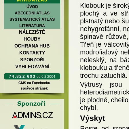
Klobouk je širok
ÚVOD
plochý a ve stř
ABECEDNÍ ATLAS
SYSTEMATICKÝ ATLAS
plstnatý nebo šu
LITERATURA
nehygrofánní, ne
NÁLEZIŠTĚ
špinavě růžové, 
HOUBY
Třeň je válcovi
OCHRANA HUB
modrofialový neb
KONTAKTY
nelesklý, na bá
SPONZOŘI
klobouku a třen
VYHLEDÁVÁNÍ
trochu zatuchlá.
74.822.693
od 6.2.2004
Výtrusy jsou
ČMS na Facebooku
správce stránek
heterodiametrick
je plodné, cheil
chybí.
Výskyt
Roste od srpna