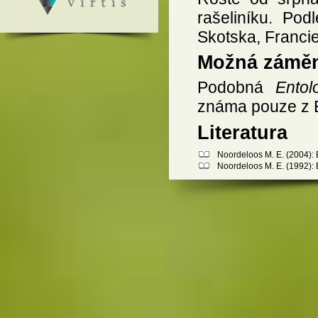
rašeliníku. Po
Skotska, Franci
Možná zámě
Podobná
Entol
známa pouze z E
Literatura
Noordeloos M. E. (2004): 
Noordeloos M. E. (1992): E