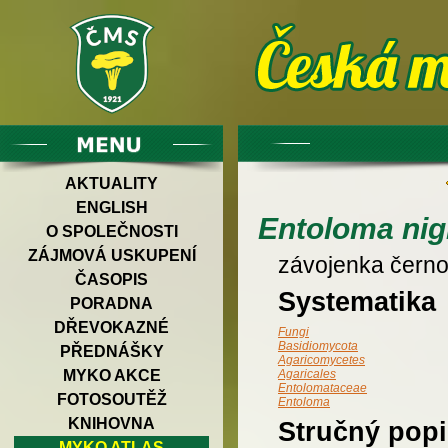
AKTUALITY
ENGLISH
Entoloma ni
O SPOLEČNOSTI
ZÁJMOVÁ USKUPENÍ
závojenka černo
ČASOPIS
Systematika
PORADNA
DŘEVOKAZNÉ
Fungi
Basidiomycota
PŘEDNÁŠKY
Agaricomycetes
MYKO AKCE
Agaricales
Entolomataceae
FOTOSOUTĚŽ
Entoloma
KNIHOVNA
Stručný popi
MYKO ATLAS