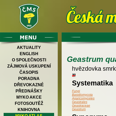
AKTUALITY
ENGLISH
Geastrum qu
O SPOLEČNOSTI
ZÁJMOVÁ USKUPENÍ
hvězdovka smr
ČASOPIS
PORADNA
Systematika
DŘEVOKAZNÉ
PŘEDNÁŠKY
Fungi
Basidiomycota
MYKO AKCE
Agaricomycetes
Geastrales
FOTOSOUTĚŽ
Geastraceae
KNIHOVNA
Geastrum
MYKO ATLAS