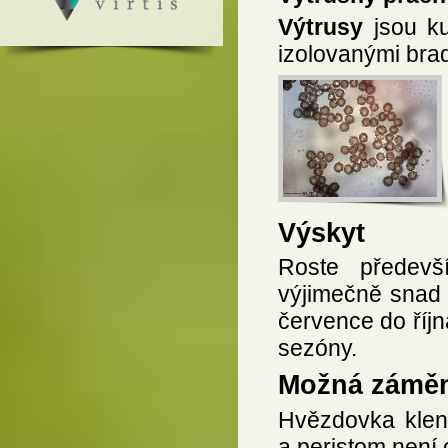
Výtrusy
jsou ku
izolovanými bra
Výskyt
Roste předevš
výjimečně snad i
července do říjn
sezóny.
Možná zámě
Hvězdovka klen
a peristom není