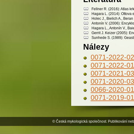
Fellner R. (2016): Atlas 
Hagara L. (2014): Ottova 
Holec J., Bielich A., Bera
Antonín V. (2006): Encykl
Hagara L., Antonín V., Bai
Gerrit J. Keizer (2005): 
Sunhede S. (1989): Geast
Nálezy
0071-2022-0
0071-2022-0
0071-2021-0
0071-2020-0
0066-2020-0
0071-2019-0
© Česká mykologická společnost. Publikování neb