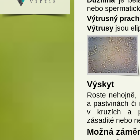
nebo spermaticky
Výtrusný prach
Výtrusy
jsou eli
Výskyt
Roste nehojně, 
a pastvinách či 
v kruzích a p
zásadité nebo ne
Možná zámě