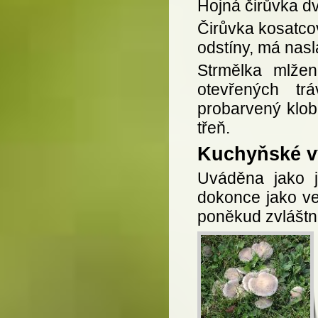
Hojná čirůvka d
Čirůvka kosatco
odstíny, má nasl
Strmělka mlžen
otevřených trá
probarvený klob
třeň.
Kuchyňské vy
Uváděna jako j
dokonce jako v
poněkud zvláštn