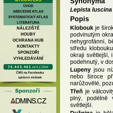
Synonyma
ÚVOD
Lepista luscina
ABECEDNÍ ATLAS
SYSTEMATICKÝ ATLAS
Popis
LITERATURA
Klobouk
je širo
NÁLEZIŠTĚ
podvinutým okraj
HOUBY
nehygrofánní, b
OCHRANA HUB
KONTAKTY
středu klobouk
SPONZOŘI
okraji světlejší
VYHLEDÁVÁNÍ
podehnutý, v do
74.443.461
od 6.2.2004
Lupeny
jsou níz
ČMS na Facebooku
nebo široce př
správce stránek
narůžovělé, poz
Třeň
je válcovi
plný, podélně 
světlejší.
Dužnina
je běl