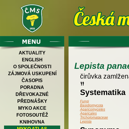
AKTUALITY
ENGLISH
Lepista pana
O SPOLEČNOSTI
ZÁJMOVÁ USKUPENÍ
čirůvka zamlžen
ČASOPIS
PORADNA
Systematika
DŘEVOKAZNÉ
PŘEDNÁŠKY
Fungi
Basidiomycota
MYKO AKCE
Agaricomycetes
Agaricales
FOTOSOUTĚŽ
Tricholomataceae
KNIHOVNA
Lepista
MYKO ATLAS