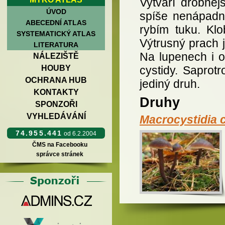
Vytváří drobně
ÚVOD
spíše nenápadn
ABECEDNÍ ATLAS
rybím tuku. Kl
SYSTEMATICKÝ ATLAS
Výtrusný prach j
LITERATURA
Na lupenech i o
NÁLEZIŠTĚ
cystidy. Saprotr
HOUBY
OCHRANA HUB
jediný druh.
KONTAKTY
Druhy
SPONZOŘI
VYHLEDÁVÁNÍ
Macrocystidia 
74.955.441
od 6.2.2004
ČMS na Facebooku
správce stránek