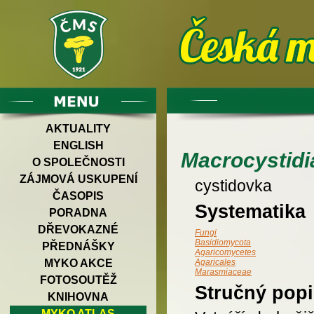
AKTUALITY
ENGLISH
Macrocystidi
O SPOLEČNOSTI
ZÁJMOVÁ USKUPENÍ
cystidovka
ČASOPIS
Systematika
PORADNA
DŘEVOKAZNÉ
Fungi
Basidiomycota
PŘEDNÁŠKY
Agaricomycetes
MYKO AKCE
Agaricales
Marasmiaceae
FOTOSOUTĚŽ
Stručný popi
KNIHOVNA
MYKO ATLAS