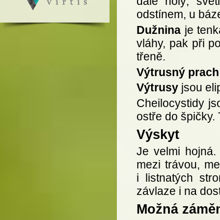
dále holý, svě
odstínem, u báze
Dužnina
je tenk
vláhy, pak při 
třeně.
Výtrusný prach
Výtrusy
jsou eli
Cheilocystidy js
ostře do špičky.
Výskyt
Je velmi hojná.
mezi trávou, me
i listnatých st
závlaze i na dos
Možná zámě