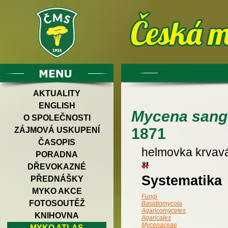
AKTUALITY
ENGLISH
Mycena sang
O SPOLEČNOSTI
1871
ZÁJMOVÁ USKUPENÍ
ČASOPIS
helmovka krvav
PORADNA
DŘEVOKAZNÉ
Systematika
PŘEDNÁŠKY
MYKO AKCE
Fungi
FOTOSOUTĚŽ
Basidiomycota
Agaricomycetes
KNIHOVNA
Agaricales
Mycenaceae
MYKO ATLAS