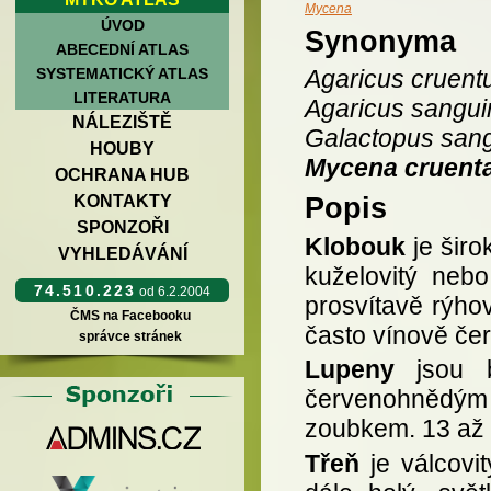
Mycena
ÚVOD
Synonyma
ABECEDNÍ ATLAS
SYSTEMATICKÝ ATLAS
Agaricus cruent
LITERATURA
Agaricus sangui
NÁLEZIŠTĚ
Galactopus sang
HOUBY
Mycena cruent
OCHRANA HUB
KONTAKTY
Popis
SPONZOŘI
Klobouk
je širo
VYHLEDÁVÁNÍ
kuželovitý neb
74.510.223
od 6.2.2004
prosvítavě rýh
ČMS na Facebooku
často vínově če
správce stránek
Lupeny
jsou b
červenohnědým o
zoubkem. 13 až 
Třeň
je válcovi