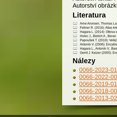
Autorství obrázk
Literatura
Arne Aronsen, Thomas Lae
Fellner R. (2016): Atlas 
Hagara L. (2014): Ottova 
Holec J., Bielich A., Bera
Papoušek T. (2010): Velký 
Antonín V. (2006): Encykl
Hagara L., Antonín V., Bai
Gerrit J. Keizer (2005): 
Nálezy
0066-2023-0
0066-2022-0
0066-2019-0
0066-2018-0
0066-2013-0