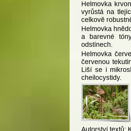
Helmovka krvon
vyrůstá na tlejí
celkově robustně
Helmovka hnědo
a barevné tóny
odstínech.
Helmovka červe
červenou tekuti
Liší se i mikro
cheilocystidy.
Autorství textů: 