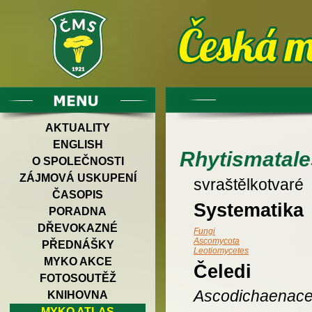
AKTUALITY
ENGLISH
Rhytismatale
O SPOLEČNOSTI
ZÁJMOVÁ USKUPENÍ
svraštělkotvaré
ČASOPIS
Systematika
PORADNA
DŘEVOKAZNÉ
Fungi
Ascomycota
PŘEDNÁŠKY
Leotiomycetes
MYKO AKCE
Čeledi
FOTOSOUTĚŽ
Ascodichaenac
KNIHOVNA
MYKO ATLAS