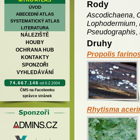
Rody
ÚVOD
Ascodichaena
,
ABECEDNÍ ATLAS
SYSTEMATICKÝ ATLAS
Lophodermium
,
LITERATURA
Pseudographis
,
NÁLEZIŠTĚ
Druhy
HOUBY
OCHRANA HUB
Propolis farino
KONTAKTY
SPONZOŘI
VYHLEDÁVÁNÍ
74.667.146
od 6.2.2004
ČMS na Facebooku
správce stránek
Rhytisma acer