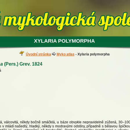
XYLARIA POLYMORPHA
Úvodní stránka
Myko atlas
- Xylaria polymorpha
ha
(Pers.) Grev. 1824
á
itá, válcovitá, někdy bočně smáčklá, u báze obvykle nepravidelně zúžená, 30–
je v mládí našedlý, hladký, někdy s modravými odstíny, případně s bělavou špičko