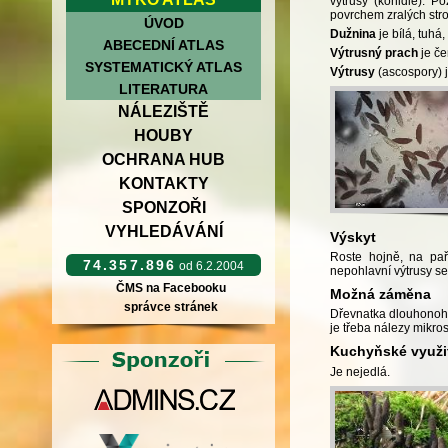
výtrusy (konidie). P
povrchem zralých stro
ÚVOD
Dužnina
je bílá, tuhá,
ABECEDNÍ ATLAS
Výtrusný prach
je če
SYSTEMATICKÝ ATLAS
Výtrusy
(ascospory) j
LITERATURA
NÁLEZIŠTĚ
HOUBY
OCHRANA HUB
KONTAKTY
SPONZOŘI
VYHLEDÁVÁNÍ
Výskyt
Roste hojně, na pař
74.357.896
od 6.2.2004
nepohlavní výtrusy se
ČMS na Facebooku
Možná záměna
správce stránek
Dřevnatka dlouhonoh
je třeba nálezy mikr
Kuchyňské využi
Je nejedlá.