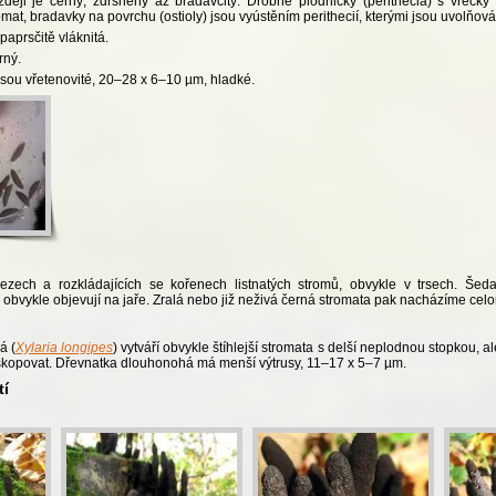
ozději je černý, zdrsněný až bradavčitý. Drobné plodničky (perithecia) s vřeck
mat, bradavky na povrchu (ostioly) jsou vyústěním perithecií, kterými jsou uvolňová
 paprsčitě vláknitá.
rný.
sou vřetenovité, 20–28 x 6–10 µm, hladké.
ezech a rozkládajících se kořenech listnatých stromů, obvykle v trsech. Šeda
 obvykle objevují na jaře. Zralá nebo již neživá černá stromata pak nacházíme cel
á (
Xylaria longipes
) vytváří obvykle štíhlejší stromata s delší neplodnou stopkou, al
oskopovat. Dřevnatka dlouhonohá má menší výtrusy, 11–17 x 5–7 µm.
tí