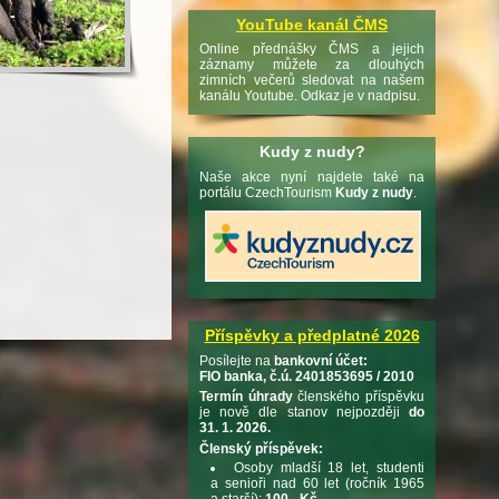
YouTube kanál ČMS
Online přednášky ČMS a jejich
záznamy můžete za dlouhých
zimních večerů sledovat na našem
kanálu Youtube. Odkaz je v nadpisu.
Kudy z nudy?
Naše akce nyní najdete také na
portálu CzechTourism
Kudy z nudy
.
Příspěvky a předplatné 2026
Posílejte na
bankovní účet:
FIO banka, č.ú. 2401853695 / 2010
Termín úhrady
členského příspěvku
je nově dle stanov nejpozději
do
31. 1. 2026.
Členský příspěvek:
Osoby mladší 18 let, studenti
a senioři nad 60 let (ročník 1965
a starší):
100,- Kč