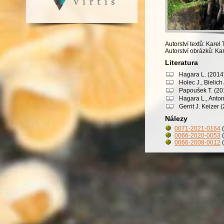
Autorství textů: Karel 
Autorství obrázků: Kar
Literatura
Hagara L. (2014)
Holec J., Bielic
Papoušek T. (201
Hagara L., Anton
Gerrit J. Keizer
Nálezy
0071-2021-0164
(
0066-2020-0053
(
0066-2008-0012
(