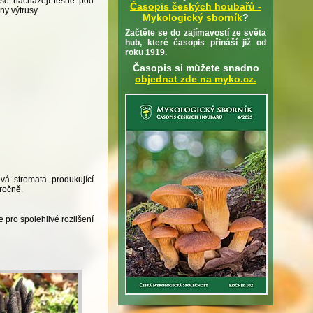
y se nacházejí těsně pod
Časopis českých houbařů -
ny výtrusy.
Mykologický sborník
?
Začtěte se do zajímavostí ze světa
hub, které časopis přináší již od
roku 1919.
Časopis si můžete snadno
objednat zde na myko.cz.
vá stromata produkující
oročně.
e pro spolehlivé rozlišení