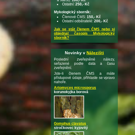
Ostatní:
250,- Kč
Mykologický sborník:
Členové ČMS:
150,- Kč
Ostatní odběratelé:
200,- Kč
Jak se stát členem ČMS nebo si
objednat časopis Mykologický
sborník?
Novinky v
Nálezišti
Poslední zveřejněné nálezy,
seřazené podle data a času
zveřejnění.
Jste-li členem ČMS a máte
přístupové údaje, přihlaste se vpravo
nahoře.
Artomyces microsporus
korunokyjka borová
Gomphus clavatus
stročkovec kyjovitý