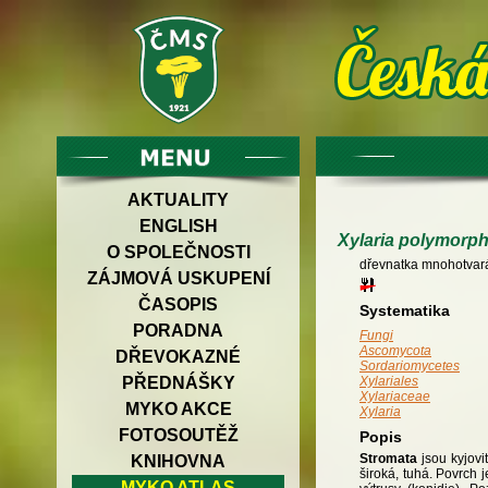
AKTUALITY
ENGLISH
Xylaria polymorp
O SPOLEČNOSTI
dřevnatka mnohotvar
ZÁJMOVÁ USKUPENÍ
ČASOPIS
Systematika
PORADNA
Fungi
Ascomycota
DŘEVOKAZNÉ
Sordariomycetes
PŘEDNÁŠKY
Xylariales
Xylariaceae
MYKO AKCE
Xylaria
FOTOSOUTĚŽ
Popis
Stromata
jsou kyjov
KNIHOVNA
široká, tuhá. Povrch 
MYKO ATLAS