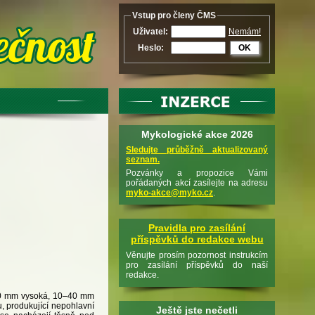
Vstup pro členy ČMS
Uživatel:
Nemám!
Heslo:
OK
Mykologické akce 2026
Sledujte průběžně aktualizovaný
seznam.
Pozvánky a propozice Vámi
pořádaných akcí zasílejte na adresu
myko-akce@myko.cz
.
Pravidla pro zasílání
příspěvků do redakce webu
Věnujte prosím pozornost instrukcím
pro zasílání příspěvků do naší
redakce.
100 mm vysoká, 10–40 mm
u, produkující nepohlavní
Ještě jste nečetli