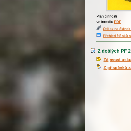
Plán činnosti
ve formátu
PDF
Odkaz na článek 
Přehled článků n
Z došlých PF 201
Zájmová usku
Z příspěvků 