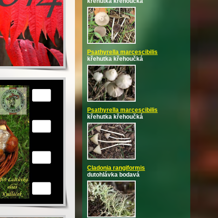
křehutka křehoučká
Psathyrella marcescibilis
křehutka křehoučká
Psathyrella marcescibilis
křehutka křehoučká
Cladonia rangiformis
dutohlávka bodavá