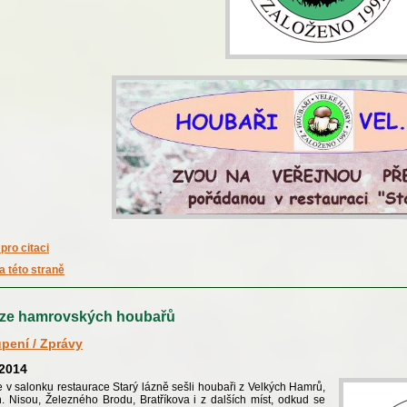
pro citaci
a této straně
ůze hamrovských houbařů
pení / Zprávy
.2014
 v salonku restaurace Starý lázně sešli houbaři z Velkých Hamrů,
. Nisou, Železného Brodu, Bratříkova i z dalších míst, odkud se