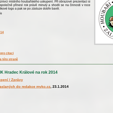
říznivci místního houbařského uskupení. Při obrazové prezentaci si
společně přinesl rok právě minulý a shodli se na činnosti v roce
olkové logo a pak se po zásluze dobře bavili.
ře
014
pro citaci
a této straně
MK Hradec Králové na rok 2014
pení / Zprávy
zaslaných do redakce myko.cz
, 23.1.2014