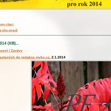
pro citaci
a této straně
4 (XIII)...
pení / Zprávy
zaslaných do redakce myko.cz
, 2.1.2014