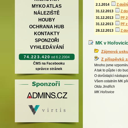
2.1.2014
Z došlý
MYKO ATLAS
31.12.2013
Z do
NÁLEZIŠTĚ
31.12.2013
PF 2
HOUBY
31.12.2013
PF z
OCHRANA HUB
28.12.2013
Z do
KONTAKTY
SPONZOŘI
MK v Hořovicích 
VYHLEDÁVÁNÍ
Zájmová usku
74.223.420
od 6.2.2004
Z příspěvků 
ČMS na Facebooku
Mnoho jsme vzpomínal
správce stránek
A tak to půjde i do b
O dorůstající nástup
Všem ostatním MK pře
Olda Jindřich
MK Hořovice