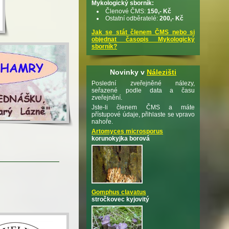
Mykologický sborník:
Členové ČMS:
150,- Kč
Ostatní odběratelé:
200,- Kč
Jak se stát členem ČMS nebo si
objednat časopis Mykologický
sborník?
Novinky v
Nálezišti
Poslední zveřejněné nálezy,
seřazené podle data a času
zveřejnění.
Jste-li členem ČMS a máte
přístupové údaje, přihlaste se vpravo
nahoře.
Artomyces microsporus
korunokyjka borová
Gomphus clavatus
stročkovec kyjovitý