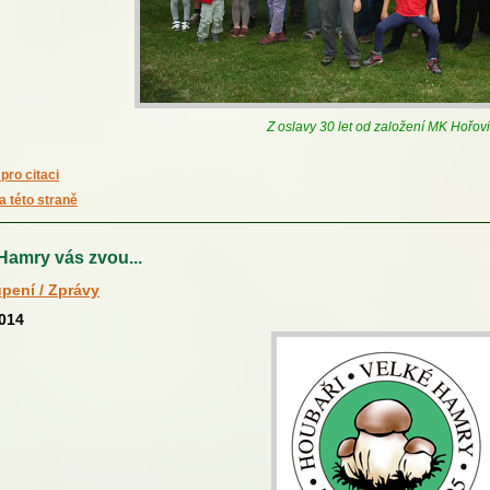
Z oslavy 30 let od založení MK Hořov
pro citaci
a této straně
amry vás zvou...
pení / Zprávy
2014