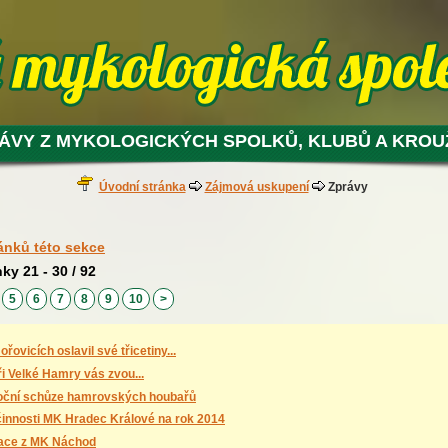
ÁVY Z MYKOLOGICKÝCH SPOLKŮ, KLUBŮ A KRO
Úvodní stránka
Zájmová uskupení
Zprávy
ánků této sekce
nky 21 - 30 / 92
5
6
7
8
9
10
>
řovicích oslavil své třicetiny...
i Velké Hamry vás zvou...
oční schůze hamrovských houbařů
činnosti MK Hradec Králové na rok 2014
ace z MK Náchod