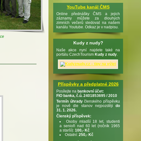
YouTube kanál ČMS
Online přednášky ČMS a jejich
záznamy můžete za dlouhých
zimních večerů sledovat na našem
kanálu Youtube. Odkaz je v nadpisu.
ice
Kudy z nudy?
Naše akce nyní najdete také na
portálu CzechTourism
Kudy z nudy
.
Příspěvky a předplatné 2026
Posílejte na
bankovní účet:
FIO banka, č.ú. 2401853695 / 2010
Termín úhrady
členského příspěvku
je nově dle stanov nejpozději
do
31. 1. 2026.
Členský příspěvek:
Osoby mladší 18 let, studenti
a senioři nad 60 let (ročník 1965
a starší):
100,- Kč
Ostatní:
250,- Kč