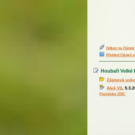
Odkaz na článek 
Přehled článků n
Houbaři Velké H
Zájmová usku
Aleš Vít
, 5.3.
Pozvánka ZDE: