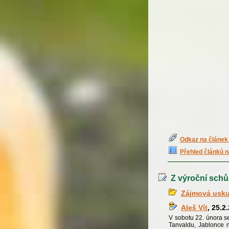
Odkaz na článek 
Přehled článků n
Z výroční sch
Zájmová usku
Aleš Vít
, 25.2
V sobotu 22. února se
Tanvaldu, Jablonce n