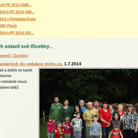
ch PF 2014 (XIII)...
šlých PF 2014 (XII)...
014 z Penzionu Kunc
 MK Plzeň
šlých PF 2014 (XI)...
oslavil své třicetiny...
pení / Zprávy
zaslaných do redakce myko.cz
, 1.7.2014
i a dobře se bavili.
udoucna.
ce nemáme nouzi.
jeme totéž.