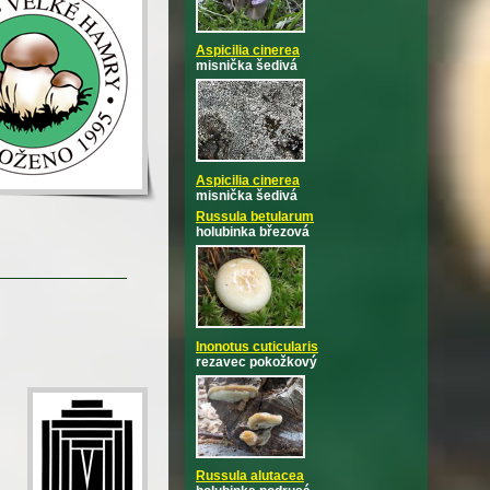
Aspicilia cinerea
misnička šedivá
Aspicilia cinerea
misnička šedivá
Russula betularum
holubinka březová
Inonotus cuticularis
rezavec pokožkový
Russula alutacea