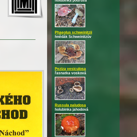
holubinka podrusá
Phaeolus schweinitzii
hnědák Schweinitzův
Peziza vesiculosa
řasnatka vosková
Russula paludosa
holubinka jahodová