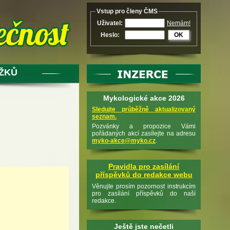
Vstup pro členy ČMS
Uživatel:
Nemám!
Heslo:
OK
UŽKŮ
Mykologické akce 2026
Sledujte průběžně aktualizovaný
seznam.
Pozvánky a propozice Vámi
pořádaných akcí zasílejte na adresu
myko-akce@myko.cz
.
Pravidla pro zasílání
příspěvků do redakce webu
Věnujte prosím pozornost instrukcím
pro zasílání příspěvků do naší
redakce.
Ještě jste nečetli