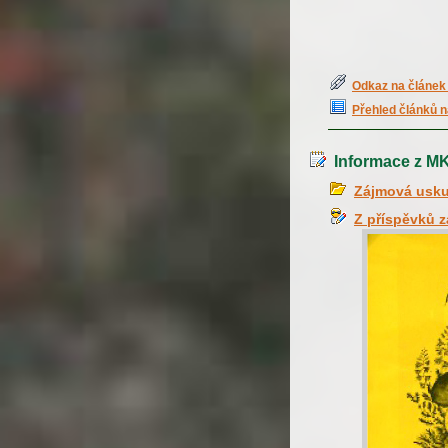
Odkaz na článek 
Přehled článků n
Informace z M
Zájmová usku
Z příspěvků 