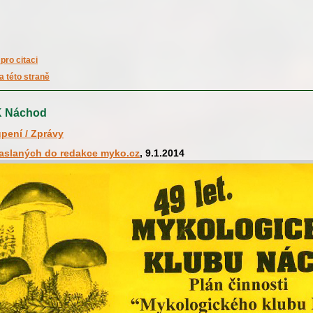
pro citaci
a této straně
K Náchod
pení / Zprávy
zaslaných do redakce myko.cz
, 9.1.2014