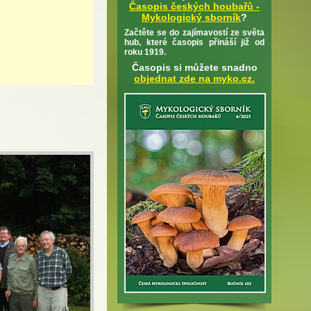
Časopis českých houbařů -
Mykologický sborník
?
Začtěte se do zajímavostí ze světa
hub, které časopis přináší již od
roku 1919.
Časopis si můžete snadno
objednat zde na myko.cz.