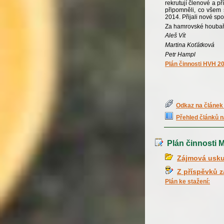
rekrutují členové a p
připomněli, co všem 
2014. Přijali nové sp
Za hamrovské houba
Aleš Vít
Martina Koťátková
Petr Hampl
Plán činnosti HVH
2
Odkaz na článek 
Přehled článků n
Plán činnosti 
Zájmová usku
Z příspěvků 
Plán ke stažení: