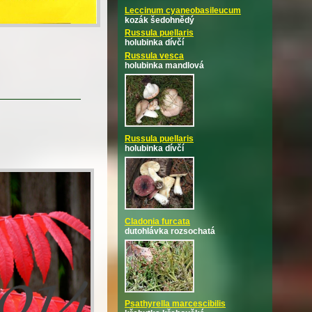
Leccinum cyaneobasileucum
kozák šedohnědý
Russula puellaris
holubinka dívčí
Russula vesca
holubinka mandlová
Russula puellaris
holubinka dívčí
Cladonia furcata
dutohlávka rozsochatá
Psathyrella marcescibilis