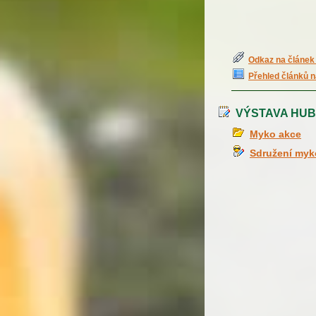
Odkaz na článek 
Přehled článků n
VÝSTAVA HUB 
Myko akce
Sdružení myk