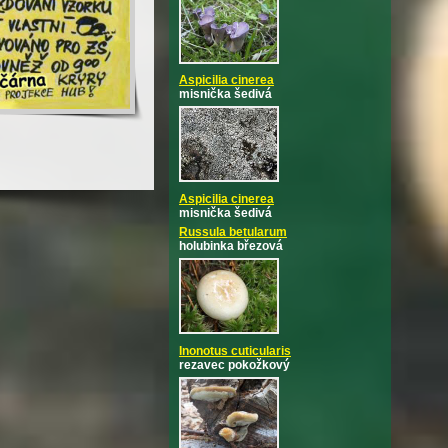
Aspicilia cinerea
misnička šedivá
Aspicilia cinerea
misnička šedivá
Russula betularum
holubinka březová
Inonotus cuticularis
rezavec pokožkový