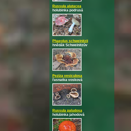
Russula alutacea
holubinka podrusá
Phaeolus schweinitzii
hnědák Schweinitzův
Peziza vesiculosa
řasnatka vosková
Russula paludosa
holubinka jahodová