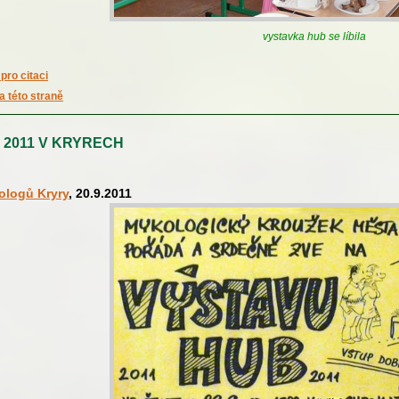
vystavka hub se líbila
pro citaci
a této straně
2011 V KRYRECH
ologů Kryry
, 20.9.2011