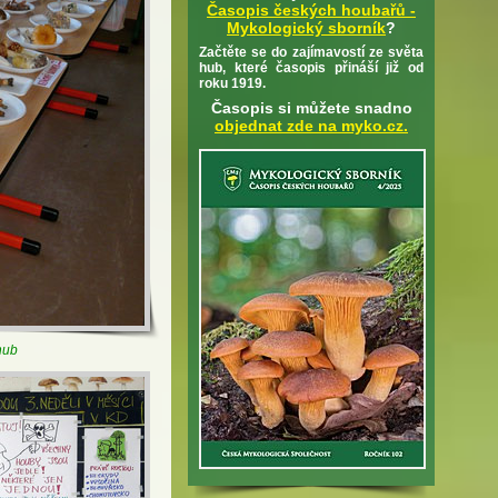
Časopis českých houbařů -
Mykologický sborník
?
Začtěte se do zajímavostí ze světa
hub, které časopis přináší již od
roku 1919.
Časopis si můžete snadno
objednat zde na myko.cz.
hub