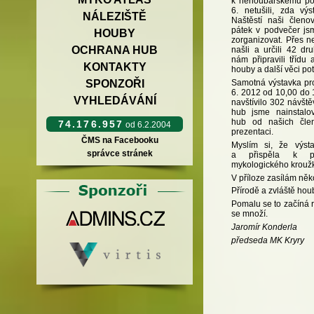
k nehoubařskému poč
6. netušili, zda vý
NÁLEZIŠTĚ
Naštěstí naši členo
pátek v podvečer js
HOUBY
zorganizovat. Přes n
OCHRANA HUB
našli a určili 42 dr
nám připravili třídu 
KONTAKTY
houby a další věci pot
SPONZOŘI
Samotná výstavka pr
6. 2012 od 10,00 do 1
VYHLEDÁVÁNÍ
navštívilo 302 návšt
hub jsme nainstalova
hub od našich člen
74.176.957
od 6.2.2004
prezentaci.
ČMS na Facebooku
Myslím si, že výst
správce stránek
a přispěla k pr
mykologického krouž
V příloze zasílám něko
Přírodě a zvláště hou
Pomalu se to začíná r
se množí.
Jaromír Konderla
předseda MK Kryry