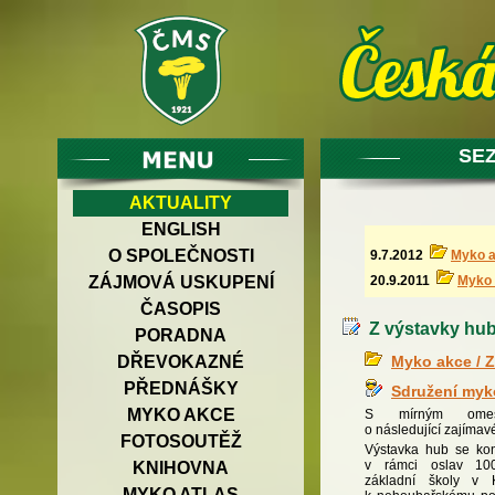
SE
AKTUALITY
ENGLISH
O SPOLEČNOSTI
9.7.2012
Myko a
20.9.2011
Myko
ZÁJMOVÁ USKUPENÍ
ČASOPIS
Z výstavky hu
PORADNA
Myko akce / Z
DŘEVOKAZNÉ
PŘEDNÁŠKY
Sdružení myk
MYKO AKCE
S mírným omešk
o následující zajímav
FOTOSOUTĚŽ
Výstavka hub se ko
v rámci oslav 100
KNIHOVNA
základní školy v 
MYKO ATLAS