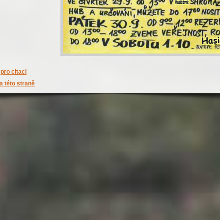
pro citaci
a této straně