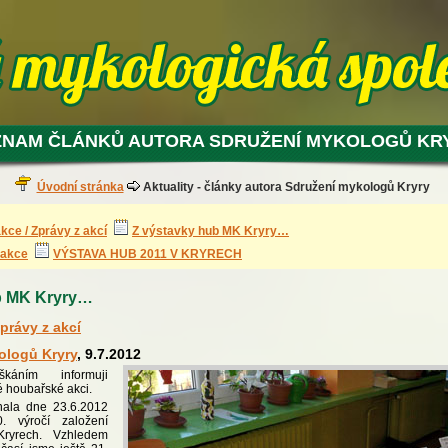
ZNAM ČLÁNKŮ AUTORA SDRUŽENÍ MYKOLOGŮ KR
Úvodní stránka
Aktuality - články autora Sdružení mykologů Kryry
kce / Zprávy z akcí
Z výstavky hub MK Kryry…
 akce
VÝSTAVA HUB 2011 V KRYRECH
b MK Kryry…
právy z akcí
ologů Kryry
, 9.7.2012
áním informuji
é houbařské akci.
nala dne 23.6.2012
. výročí založení
Kryrech. Vzhledem