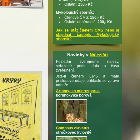
Ostatní:
250,- Kč
Mykologický sborník:
Členové ČMS:
150,- Kč
Ostatní odběratelé:
200,- Kč
Jak se stát členem ČMS nebo si
objednat časopis Mykologický
sborník?
Novinky v
Nálezišti
Poslední zveřejněné nálezy,
seřazené podle data a času
zveřejnění.
Jste-li členem ČMS a máte
přístupové údaje, přihlaste se vpravo
nahoře.
Artomyces microsporus
korunokyjka borová
Gomphus clavatus
stročkovec kyjovitý