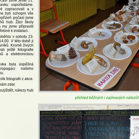
así jsme ještě 21.
stavku uspořádáme.
vé zapracovali a v
me byli schopni vše
epřízeň počasí jsme
uhů hub. Žáci školy
a my jsme připravili
řebné k instalaci.
oběhla v sobotu 23.
4,00. V této době ji
ěvníků. Kromě živých
li ještě fotografie
ů a elektronickou
avka byla úspěšná
opagaci našeho
ku.
lik fotografii z akce.
bám zdar.
ozjíždět, nálezy hub
přehled běžných i zajímavých nálezů