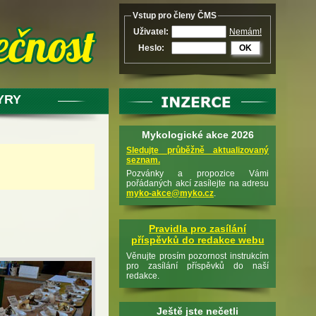
Vstup pro členy ČMS
Uživatel:
Nemám!
Heslo:
OK
YRY
Mykologické akce 2026
Sledujte průběžně aktualizovaný
seznam.
Pozvánky a propozice Vámi
pořádaných akcí zasílejte na adresu
myko-akce@myko.cz
.
Pravidla pro zasílání
příspěvků do redakce webu
Věnujte prosím pozornost instrukcím
pro zasílání příspěvků do naší
redakce.
Ještě jste nečetli