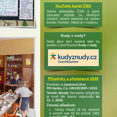
YouTube kanál ČMS
Online přednášky ČMS a jejich
záznamy můžete za dlouhých
zimních večerů sledovat na našem
kanálu Youtube. Odkaz je v nadpisu.
Kudy z nudy?
Naše akce nyní najdete také na
portálu CzechTourism
Kudy z nudy
.
Příspěvky a předplatné 2026
Posílejte na
bankovní účet:
FIO banka, č.ú. 2401853695 / 2010
Termín úhrady
členského příspěvku
je nově dle stanov nejpozději
do
31. 1. 2026.
Členský příspěvek:
Osoby mladší 18 let, studenti
a senioři nad 60 let (ročník 1965
a starší):
100,- Kč