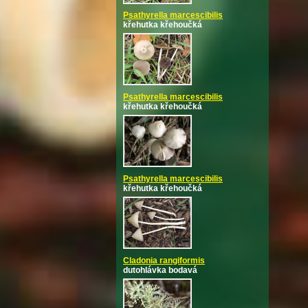
Psathyrella marcescibilis
křehutka křehoučká
Psathyrella marcescibilis
křehutka křehoučká
Psathyrella marcescibilis
křehutka křehoučká
Cladonia rangiformis
dutohlávka bodavá