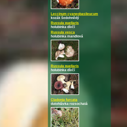
Leccinum cyaneobasileucum
kozák šedohnědý
Russula puellaris
holubinka dívčí
Russula vesca
holubinka mandlová
Russula puellaris
holubinka dívčí
Cladonia furcata
dutohlávka rozsochatá