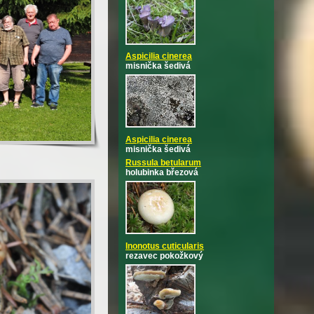
Aspicilia cinerea
misnička šedivá
Aspicilia cinerea
misnička šedivá
Russula betularum
holubinka březová
Inonotus cuticularis
rezavec pokožkový