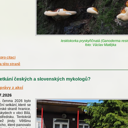
lesklokorka pryskyřičnatá (Ganoderma res
foto: Václav Matějka
pro citaci
a této straně
etkání českých a slovenských mykologů?
právy z akcí
.7.2026
. června 2026 bylo
ční setkání, které se
eské straně hranice.
skydech v obci Bílá,
ředisku. Tentokrát
ž jindy. Většinu
cho, které panovalo