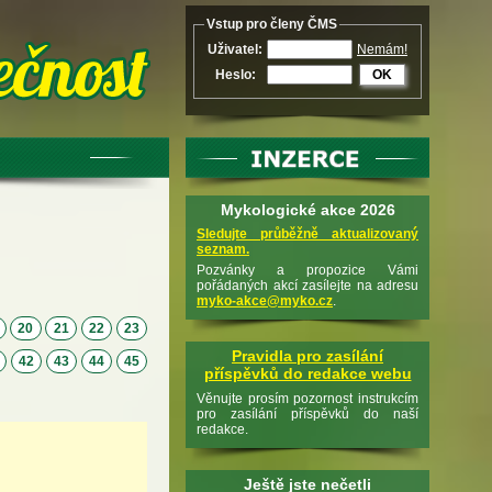
Vstup pro členy ČMS
Uživatel:
Nemám!
Heslo:
OK
Mykologické akce 2026
Sledujte průběžně aktualizovaný
seznam.
Pozvánky a propozice Vámi
pořádaných akcí zasílejte na adresu
myko-akce@myko.cz
.
9
20
21
22
23
Pravidla pro zasílání
1
42
43
44
45
příspěvků do redakce webu
Věnujte prosím pozornost instrukcím
pro zasílání příspěvků do naší
redakce.
Ještě jste nečetli