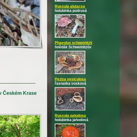
Russula alutacea
holubinka podrusá
Phaeolus schweinitzii
hnědák Schweinitzův
Peziza vesiculosa
řasnatka vosková
 v Českém Krase
Russula paludosa
holubinka jahodová