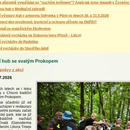
e důstojně vypořádat se "suchým květnem"? Aneb jak jsme dopadli v Českém
va hub v Meditační zahradě
ní výstavy hub v arboretu Sofronka v Plzni ve dnech 30. a 31.5.2026
inesl den myslivosti, lesnictví a ochrany přírody na Oldříši?
nutí za malešickým Ekofestem
ájová vycházka na Dubovou horu (Plzeň – Litice)
ní vycházky do Radotína
ní vycházky do Slavičího údolí
tí hub se svatým Prokopem
právy z akcí
.7.2026
ch letech se i letos
a v Chocni tradiční
tým Prokopem.
e účastníci již od
scházet v restauraci
 velmi pomalu začali
ký park, kde se již
adičně nachází
řičnatá (Ganoderma
dením Libora Tmeje