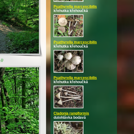
Psathyrella marcescibilis
křehutka křehoučká
Psathyrella marcescibilis
křehutka křehoučká
-))
Psathyrella marcescibilis
křehutka křehoučká
Cladonia rangiformis
dutohlávka bodavá