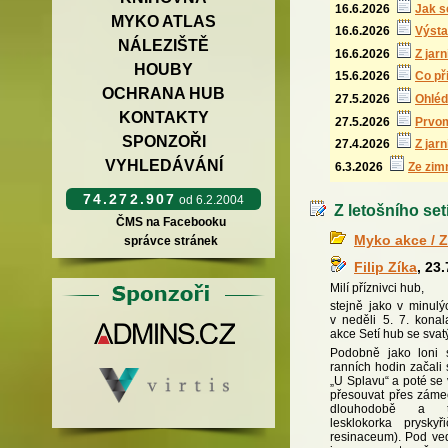
16.6.2026
Jak s
MYKO ATLAS
16.6.2026
Výsta
NÁLEZIŠTĚ
16.6.2026
Z jar
HOUBY
15.6.2026
Co př
OCHRANA HUB
27.5.2026
Ohléd
KONTAKTY
27.5.2026
Prvom
SPONZOŘI
27.4.2026
Z jar
VYHLEDÁVÁNÍ
6.3.2026
Ze zim
74.272.907
od 6.2.2004
Z letošního se
ČMS na Facebooku
Myko akce / Z
správce stránek
Filip Zíka
, 23
Milí příznivci hub,
stejně jako v minulý
v neděli 5. 7. konal
akce Setí hub se sva
Podobně jako loni s
ranních hodin začali 
„U Splavu“ a poté se
přesouvat přes zámec
dlouhodobě a tr
lesklokorka prysky
resinaceum). Pod ve