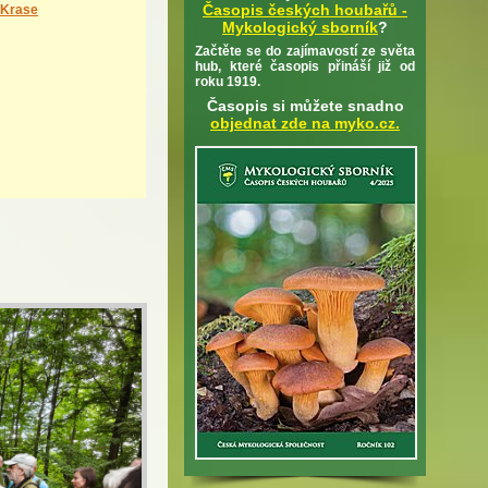
Časopis českých houbařů -
 Krase
Mykologický sborník
?
Začtěte se do zajímavostí ze světa
hub, které časopis přináší již od
roku 1919.
Časopis si můžete snadno
objednat zde na myko.cz.