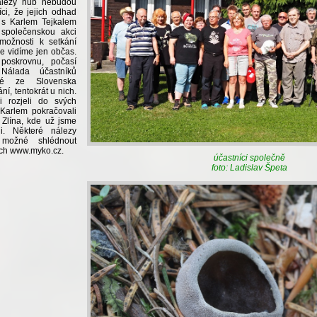
nálezy hub nebudou
íci, že jejich odhad
 s Karlem Tejkalem
 společenskou akci
 možnosti k setkání
 se vidíme jen občas.
poskrovnu, počasí
Nálada účastníků
elé ze Slovenska
ní, tentokrát u nich.
i rozjeli do svých
Karlem pokračovali
 Zlína, kde už jsme
i. Některé nálezy
možné shlédnout
kách www.myko.cz.
účastníci společně
foto: Ladislav Špeta