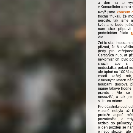
a den na to výst
v Komunitním centru s
Když jsme
koncem d
trochu fňukali, že m
neroste, tak jsme n
května to bude ještě
nám sice připravi
podmínkám čítala
r
Ale...
Zní to sice impozant
přiznat, že šlo větš
(tedy pro veřejnost
Čerstvých hub, ať ji
mykorhizních, bylo p
snažili, aby si 
nedostatku, pokud mo
ale úplně na 100 % ná
chodí každý rok, 
v minulých letech nám
houbami doslova př
máme takové hodně v
pravdu… Ale co 
nesrazíš“, a tak js
s tím, co máme.
Pro účastníky pocho
vlastně nebyla až 
protože aspoň měli
poznávačku, a ted
razítko do průkazky
o den později se nám
o něco složitěji, ale