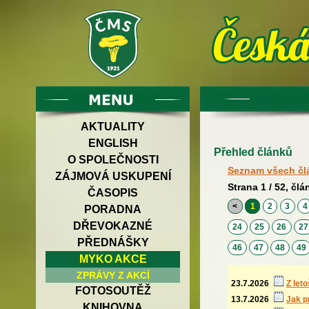
AKTUALITY
ENGLISH
Přehled článků
O SPOLEČNOSTI
Seznam všech čl
ZÁJMOVÁ USKUPENÍ
Strana 1 / 52, člá
ČASOPIS
<
1
2
3
PORADNA
DŘEVOKAZNÉ
24
25
26
2
PŘEDNÁŠKY
46
47
48
49
MYKO AKCE
ZPRÁVY Z AKCÍ
23.7.2026
Z let
FOTOSOUTĚŽ
13.7.2026
Jak p
KNIHOVNA