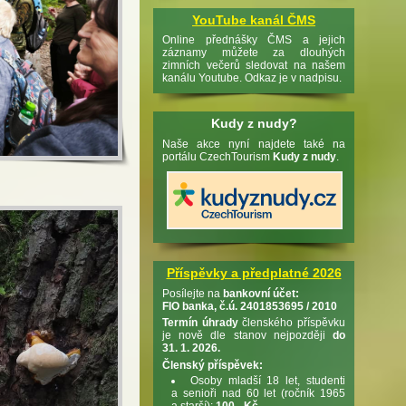
YouTube kanál ČMS
Online přednášky ČMS a jejich
záznamy můžete za dlouhých
zimních večerů sledovat na našem
kanálu Youtube. Odkaz je v nadpisu.
Kudy z nudy?
Naše akce nyní najdete také na
portálu CzechTourism
Kudy z nudy
.
Příspěvky a předplatné 2026
Posílejte na
bankovní účet:
FIO banka, č.ú. 2401853695 / 2010
Termín úhrady
členského příspěvku
je nově dle stanov nejpozději
do
31. 1. 2026.
Členský příspěvek:
Osoby mladší 18 let, studenti
a senioři nad 60 let (ročník 1965
a starší):
100,- Kč