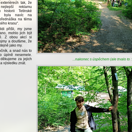
exteriérech tak, že
ejlepší reklamu
) historii Tetínské
ne byla navíc na
 přednáška na téma
kého krasu“.
di přišli, my jsme
 ano, mohlo jich být
ě. Z obou akcí si
dojmy a doufáme, že
 stejně jako my.
očník, a snad nás to
ho úplně nesemele.
děkujeme za jejich
...nakonec s úspěchem (ale trvalo to :
na výsledku znát.