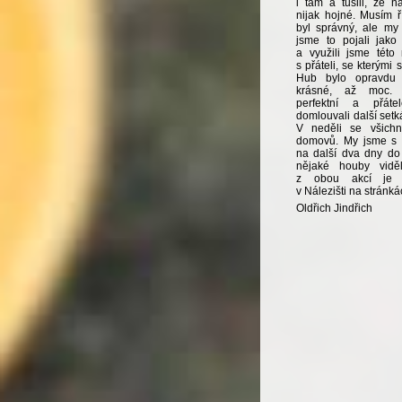
i tam a tušili, že 
nijak hojné. Musím ř
byl správný, ale my
jsme to pojali jako
a využili jsme této
s přáteli, se kterými
Hub bylo opravdu 
krásné, až moc. 
perfektní a přát
domlouvali další setká
V neděli se všichn
domovů. My jsme s 
na další dva dny do
nějaké houby viděl
z obou akcí je 
v Nálezišti na strán
Oldřich Jindřich