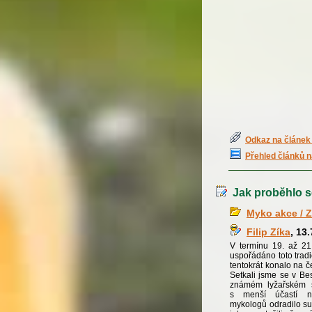
Odkaz na článek 
Přehled článků n
Jak proběhlo s
Myko akce / Z
Filip Zíka
, 13
V termínu 19. až 21
uspořádáno toto tradi
tentokrát konalo na č
Setkali jsme se v Be
známém lyžařském st
s menší účastí ne
mykologů odradilo su