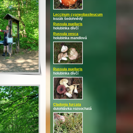
Leccinum cyaneobasileucum
kozák šedohnědý
Russula puellaris
holubinka dívčí
Russula vesca
holubinka mandlová
Russula puellaris
holubinka dívčí
Cladonia furcata
dutohlávka rozsochatá