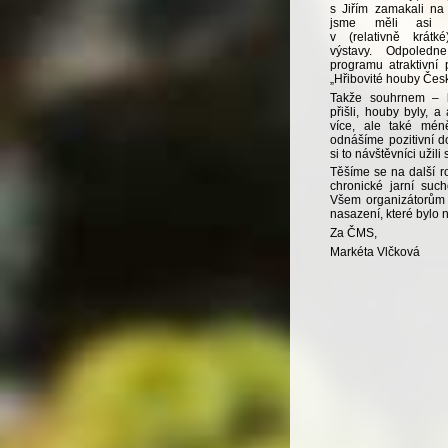
s Jiřím zamakali na 
jsme měli asi n
v (relativně krátké
výstavy. Odpoled
programu atraktivní
„Hřibovité houby Čes
Takže souhrnem – li
přišli, houby byly, a
více, ale také mén
odnášíme pozitivní 
si to návštěvníci užili
Těšíme se na další r
chronické jarní suc
Všem organizátorům 
nasazení, které bylo 
Za ČMS,
Markéta Vlčková