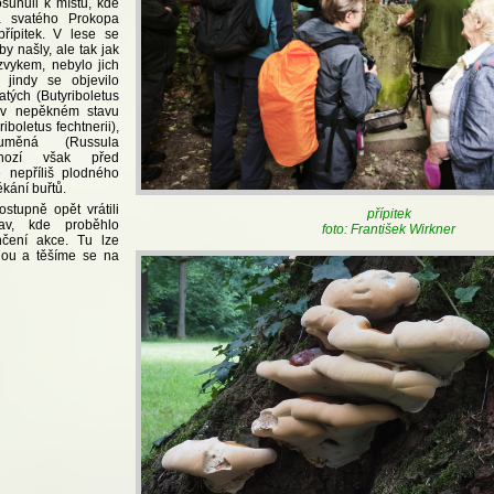
sunuli k místu, kde
a svatého Prokopa
přípitek. V lese se
y našly, ale tak jak
zvykem, nebylo jich
 jindy se objevilo
atých (Butyriboletus
ž v nepěkném stavu
iboletus fechtnerii),
uměná (Russula
Mnozí však před
nepříliš plodného
ékání buřtů.
stupně opět vrátili
přípitek
av, kde proběhlo
foto: František Wirkner
čení akce. Tu lze
nou a těšíme se na