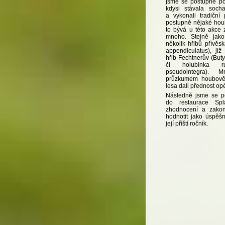
jsme se postupně po
kdysi stávala soch
a vykonali tradiční 
postupně nějaké houb
to bývá u této akce 
mnoho. Stejně jako
několik hřibů přívěsk
appendiculatus), ji
hřib Fechtnerův (Butyr
či holubinka r
pseudointegra). 
průzkumem houbově 
lesa dali přednost op
Následně jsme se po
do restaurace Spl
zhodnocení a zakon
hodnotit jako úspěš
její příští ročník.