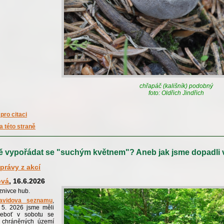
chřapáč (kališník) podobný
foto: Oldřich Jindřich
pro citaci
a této straně
ě vypořádat se "suchým květnem"? Aneb jak jsme dopadli
právy z akcí
ová
, 16.6.2026
znivce hub.
avidova seznamu
,
 5. 2026 jsme měli
neboť v sobotu se
 chráněných území