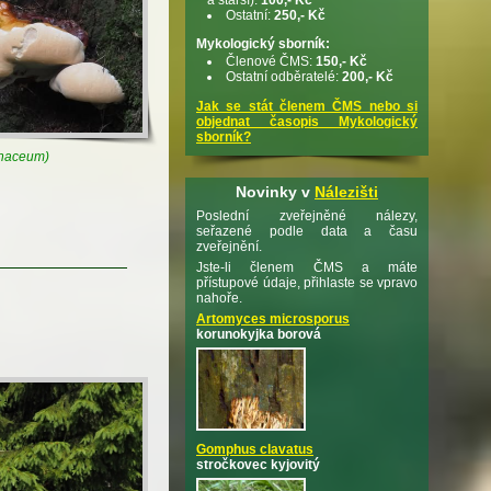
Ostatní:
250,- Kč
Mykologický sborník:
Členové ČMS:
150,- Kč
Ostatní odběratelé:
200,- Kč
Jak se stát členem ČMS nebo si
objednat časopis Mykologický
sborník?
inaceum)
Novinky v
Nálezišti
Poslední zveřejněné nálezy,
seřazené podle data a času
zveřejnění.
Jste-li členem ČMS a máte
přístupové údaje, přihlaste se vpravo
nahoře.
Artomyces microsporus
korunokyjka borová
Gomphus clavatus
stročkovec kyjovitý