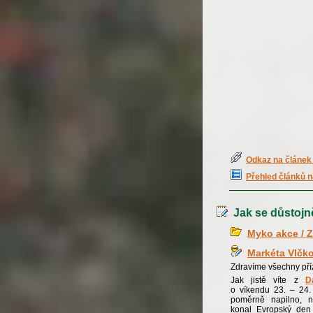
Odkaz na článek 
Přehled článků n
Jak se důstojn
Myko akce / Z
Markéta Vlčk
Zdravíme všechny pří
Jak jistě víte z
D
o víkendu 23. – 24.
poměrně napilno, 
konal Evropský den