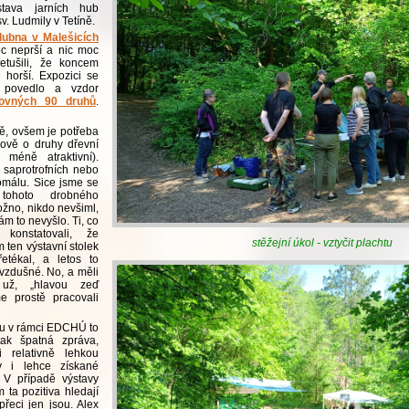
ava jarních hub
v. Ludmily v Tetíně.
ubna v Malešicích
oc neprší a nic moc
etušili, že koncem
 horší. Expozici se
t povedlo a vzdor
ovných 90 druhů
.
ně, ovšem je potřeba
inově o druhy dřevní
 méně atraktivní).
ž saprotrofních nebo
omálu. Sice jsme se
tohoto drobného
žno, nikdo nevšiml,
m to nevyšlo. Ti, co
konstatovali, že
stěžejní úkol - vztyčit plachtu
 ten výstavní stolek
etékal, a letos to
zdušné. No, a měli
už, „hlavou zeď
me prostě pracovali
du v rámci EDCHÚ to
tak špatná zpráva,
 relativně lehkou
y i lehce získané
. V případě výstavy
 ta pozitiva hledají
 přeci jen jsou. Alex