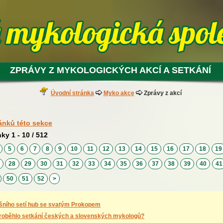
ZPRÁVY Z MYKOLOGICKÝCH AKCÍ A SETKÁNÍ
Úvodní stránka
Myko akce
Zprávy z akcí
ánků této sekce
nky 1 - 10 / 512
4
5
6
7
8
9
10
11
12
13
14
15
16
17
18
1
7
28
29
30
31
32
33
34
35
36
37
38
39
40
4
50
51
52
>
ošního setí hub se svatým Prokopem
roběhlo setkání českých a slovenských mykologů?