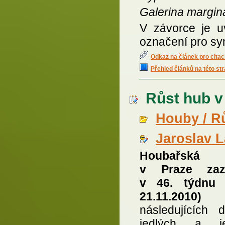
Galerina margin
V závorce je 
označení pro sy
Odkaz na článek pro citac
Přehled článků na této st
Růst hub v 4
Houby / R
Jaroslav 
Houbařská 
v Praze zaz
v 46. týdnu 
21.11.2
následujících 
jedlých a je