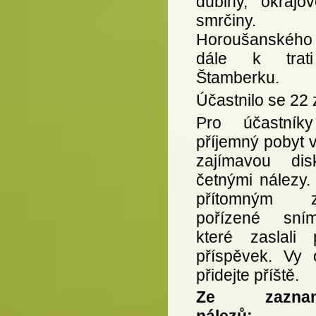
dubiny, okrajov
smrčiny. 
Horoušanskéh
dále k tra
Štamberku.
Účastnilo se 22
Pro účastník
příjemný pobyt v
zajímavou di
četnými nálezy
přítomným 
pořízené sní
které zaslali 
příspěvek. Vy 
přidejte příště.
Ze zaznam