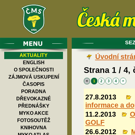
SE
AKTUALITY
Úvodní strá
ENGLISH
Strana 1 / 4, 
O SPOLEČNOSTI
ZÁJMOVÁ USKUPENÍ
<
1
2
3
4
>
ČASOPIS
PORADNA
27.8.2013
DŘEVOKAZNÉ
informace a d
PŘEDNÁŠKY
11.2.2013
O
MYKO AKCE
FOTOSOUTĚŽ
GOLF
KNIHOVNA
26.6.2012
M
MYKO ATLAS