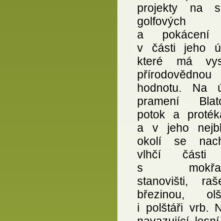
projekty na s
golfových 
a pokácení 
v části jeho ú
které má vys
přírodovědnou
hodnotu. Na 
pramení Blat
potok a proték
a v jeho nejbl
okolí se nach
vlhčí části 
s mokřadn
stanovišti, raš
březinou, olš
i polštáři vrb.
navazující lesn