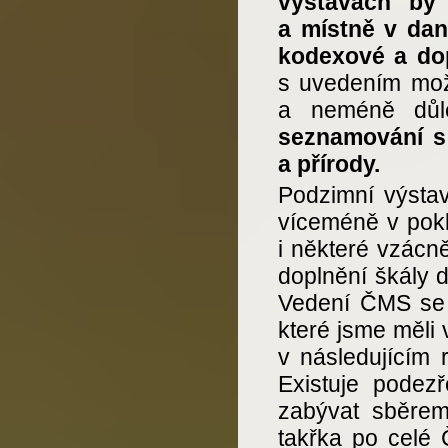
výstavách b
a místně v da
kodexové a dop
s uvedením možn
a neméně důl
seznamování s
a přírody.
Podzimní výsta
víceméně v pokl
i některé vzácně
doplnění škály d
Vedení ČMS se 
které jsme měli 
v následujícím 
Existuje podezř
zabývat sběre
takřka po celé 