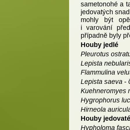
sametonohé a ta
jedovatých snad 
mohly být opět
i varování pře
případně byly př
Houby jedlé
Pleurotus ostrat
Lepista nebulari
Flammulina velu
Lepista saeva
- 
Kuehneromyes m
Hygrophorus lu
Hirneola auricu
Houby jedovat
Hypholoma fasci