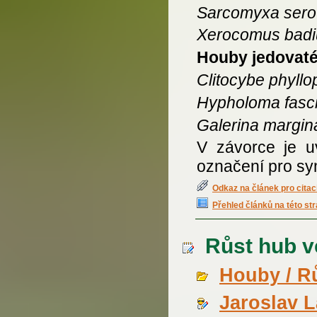
Sarcomyxa sero
Xerocomus bad
Houby jedovat
Clitocybe phyllo
Hypholoma fasci
Galerina margin
V závorce je 
označení pro sy
Odkaz na článek pro citac
Přehled článků na této st
Růst hub ve 
Houby / R
Jaroslav 