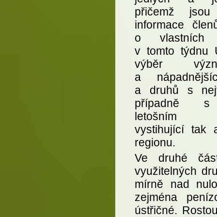
přičemž jsou
informace člen
o vlastních 
v tomto týdnu 
výběr význa
a nápadnější
a druhů s nej
případně s
letošním vý
vystihující tak
regionu.
Ve druhé část
využitelných dru
mírně nad nul
zejména peníz
ústřičné. Rostou