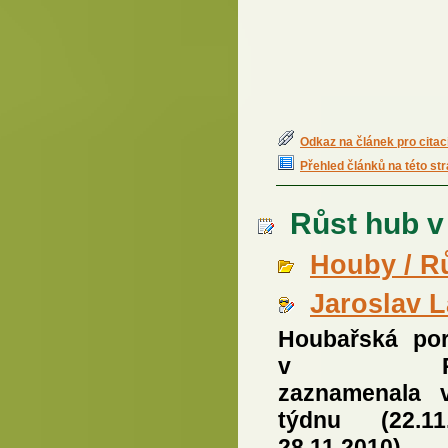
Odkaz na článek pro citac
Přehled článků na této st
Růst hub v 4
Houby / R
Jaroslav 
Houbařská po
v Pra
zaznamenala 
týdnu (22.1
28.11.2010