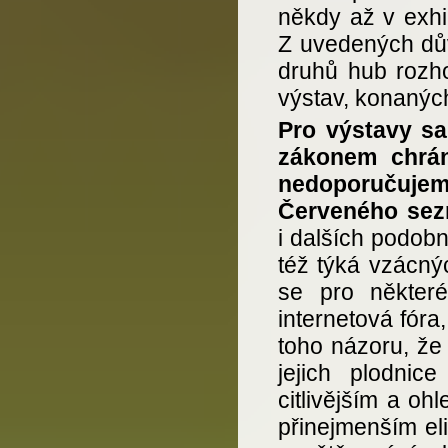
někdy až v exhi
Z uvedených dů
druhů hub rozh
výstav, konanýc
Pro výstavy sa
zákonem chrán
nedoporučujem
Červeného se
i dalších podob
též týká vzácnýc
se pro některé
internetová fór
toho názoru, že
jejich plodnic
citlivějším a oh
přinejmenším e