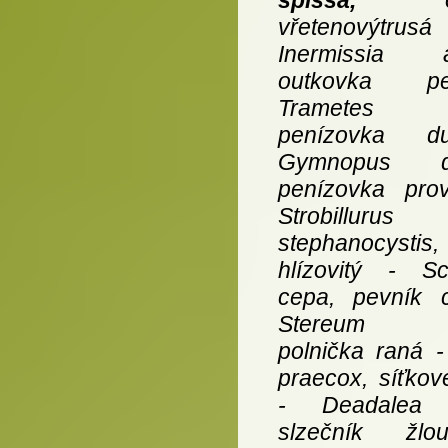
spissa,
oran
vřetenový
Inermissia a
outkovka p
Trametes ver
penízovka d
Gymnopus dry
penízovka pro
Strobillurus
stephanocystis
hlízovitý - Sc
cepa, pevník c
Stereum hi
polnička raná 
praecox, síťko
- Deadalea q
slzečník žlo