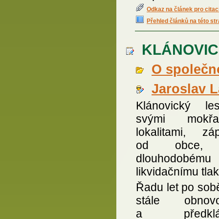
Odkaz na článek pro citac
Přehled článků na této st
KLÁNOVICK
O společno
Jaroslav 
Klánovický l
svými mokřad
lokalitami, zá
od obce, 
dlouhodobému
likvidačnímu tlak
Řadu let po sob
stále obnovo
a předklá