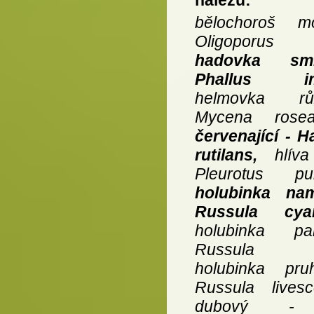
nálezů:
bělochoroš m
Oligoporus 
hadovka sm
Phallus imp
helmovka r
Mycena ros
červenající - H
rutilans,
hlíva 
Pleurotus pul
holubinka na
Russula cyan
holubinka p
Russula pul
holubinka pr
Russula livesc
dubový - 