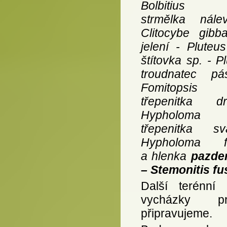
Bolbitius vi
strmělka nále
Clitocybe gibba
jelení - Pluteus
štítovka sp. - P
troudnatec p
Fomitopsis p
třepenitka
Hypholoma su
třepenitka s
Hypholoma fa
a hlenka
pazde
– Stemonitis fu
Další terénní 
vycházky 
připravujeme.