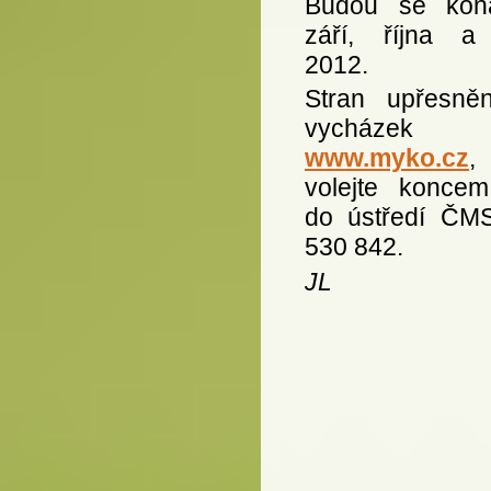
Budou se kon
září, října a 
2012.
Stran upřesněn
vycházek s
www.myko.cz
,
volejte koncem
do ústředí ČMS
530 842.
JL