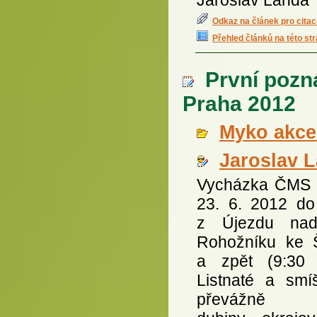
Odkaz na článek pro citac
Přehled článků na této st
První pozn
Praha 2012
Myko akce 
Jaroslav 
Vycházka ČMS
23. 6. 2012 do
z Újezdu na
Rohožníku ke 
a zpět (9:30 
Listnaté a smí
převážně d