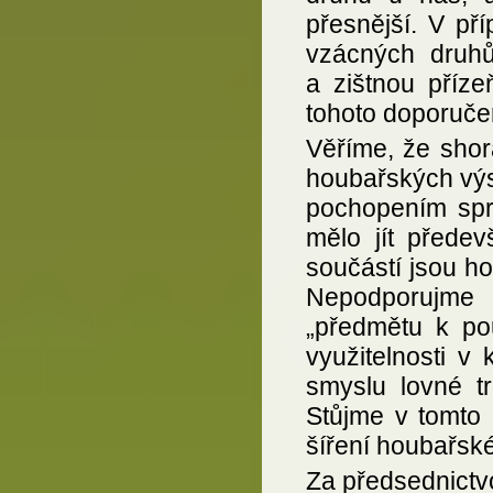
přesnější. V př
vzácných druhů
a zištnou příze
tohoto doporuče
Věříme, že shor
houbařských výst
pochopením spr
mělo jít předev
součástí jsou ho
Nepodporujme
„předmětu k pou
využitelnosti v 
smyslu lovné tr
Stůjme v tomto
šíření houbařské
Za předsednictv