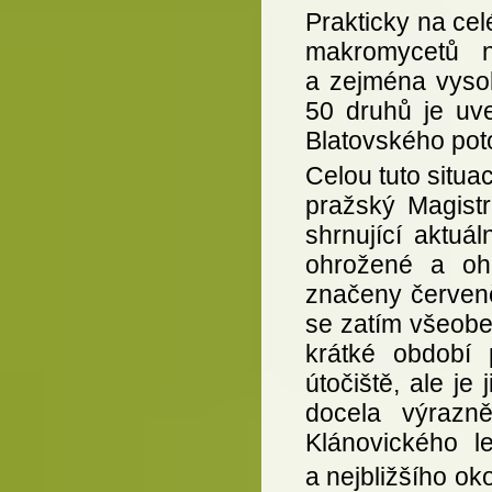
Prakticky na celé
makromycetů 
a zejména vysok
50 druhů je uv
Blatovského pot
Celou tuto situa
pražský Magist
shrnující aktuá
ohrožené a oh
značeny červeně
se zatím všeobe
krátké období 
útočiště, ale je
docela výrazně
Klánovického l
a nejbližšího oko