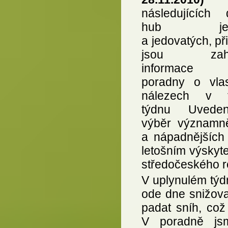
následujících 
hub jedl
a jedovatých, p
jsou zahr
informace č
poradny o vlas
nálezech v t
týdnu Uvede
výběr významně
a nápadnějších
letošním výskyte
středočeského r
V uplynulém týdn
ode dne snižova
padat sníh, což
V poradně jsm