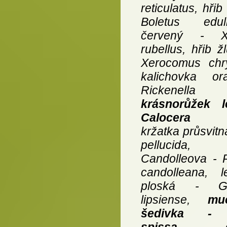
reticulatus, hři
Boletus edul
červený - X
rubellus, hřib ž
Xerocomus chry
kalichovka o
Rickenella 
krásnorůžek 
Calocera v
kržatka průsvitn
pellucida, 
Candolleova - P
candolleana, l
ploská - Ga
lipsiense,
mu
šedivka - 