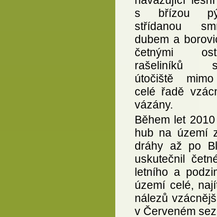
s břízou pýř
střídanou sm
dubem a borovic
četnými ostr
rašeliníků sk
útočiště mimo
celé řadě vzác
vázány.
Během let 2010
hub na území z
dráhy až po Bl
uskutečnil četn
letního a podzi
území celé, nají
nálezů vzácnějš
v Červeném se