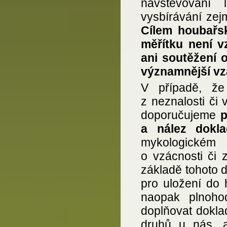
navštěvování 
vysbírávání zej
Cílem houbařs
měřítku není 
ani soutěžení 
významnější vz
V případě, že
z neznalosti č
doporučujeme
p
a nález dokla
mykologickém 
o vzácnosti či 
základě tohoto d
pro uložení do 
naopak plnoho
doplňovat dokl
druhů u nás, 