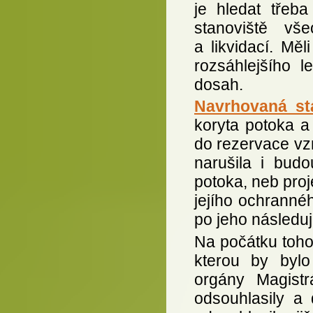
je hledat třeb
stanoviště vš
a likvidací. Mě
rozsáhlejšího 
dosah.
Navrhovaná st
koryta potoka a
do rezervace vz
narušila i bud
potoka, neb proj
jejího ochrannéh
po jeho následuj
Na počátku toho
kterou by bylo
orgány Magistr
odsouhlasily a 