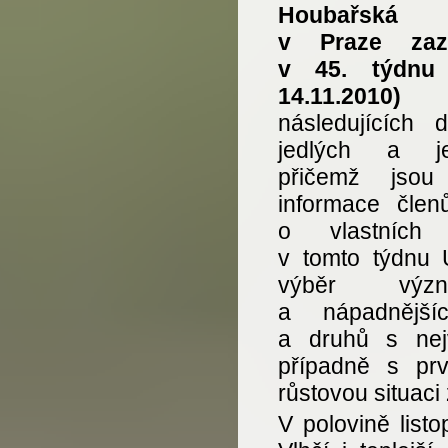
Houbařská 
v Praze zaz
v 45. týdnu 
14.11.2
následujících 
jedlých a je
přičemž jsou
informace člen
o vlastních 
v tomto týdnu 
výběr význa
a nápadnější
a druhů s nej
případně s prv
růstovou situac
V polovině list