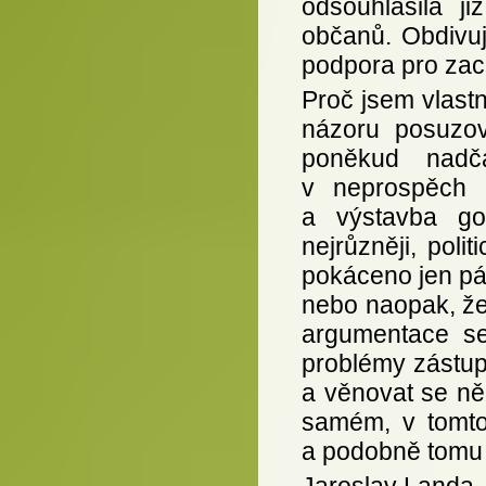
odsouhlasila j
občanů. Obdivuj
podpora pro zac
Proč jsem vlastn
názoru posuzov
poněkud nadč
v neprospěch 
a výstavba go
nejrůzněji, poli
pokáceno jen pár 
nebo naopak, že 
argumentace se 
problémy zástup
a věnovat se n
samém, v tomto 
a podobně tomu 
Jaroslav Landa