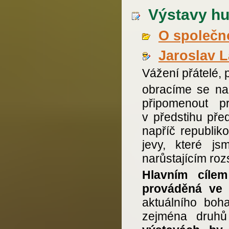
Výstavy hu
O společno
Jaroslav 
Vážení přátelé, 
obracíme se na 
připomenout p
v předstihu pře
napříč republik
jevy, které j
narůstajícím roz
Hlavním cíle
prováděná ve 
aktuálního boha
zejména druhů