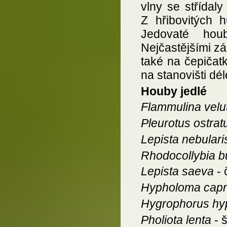
vlny se střídal
Z hřibovitých 
Jedovaté hou
Nejčastějšími z
také na čepičat
na stanovišti dé
Houby jedlé
Flammulina velu
Pleurotus ostrat
Lepista nebulari
Rhodocollybia 
Lepista saeva
- 
Hypholoma cap
Hygrophorus hy
Pholiota lenta
- 