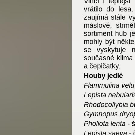
Vlhčí i teplejš
vrátilo do lesa
zaujímá stále v
máslové, strmě
sortiment hub j
mohly být někte
se vyskytuje n
současné klima 
a čepičatky.
Houby jedlé
Flammulina velu
Lepista nebulari
Rhodocollybia b
Gymnopus dryop
Pholiota lenta
- 
Lepista saeva
- 