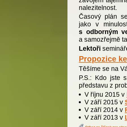
nalezitelnost.
Časový plán se
jako v minulos
s odborným v
a samozřejmě ta
Lektoři
seminář
Propozice ke
Těšíme se na Vá
P.S.: Kdo jste 
představu z prob
V říjnu 2015 v
V září 2015 v
V září 2014 v
V září 2013 v