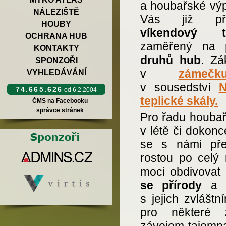
a houbařské výp
NÁLEZIŠTĚ
Vás již při
HOUBY
víkendový t
OCHRANA HUB
zaměřený na
KONTAKTY
druhů hub
. Zá
SPONZOŘI
v
zámečk
VYHLEDÁVÁNÍ
v sousedství
N
74.665.626
od 6.2.2004
teplické skály.
ČMS na Facebooku
správce stránek
Pro řadu houba
v létě či dokon
se s námi pře
rostou po celý
moci obdivovat
se přírody
a u
s jejich zvláštn
pro některé 
závojem tajemna