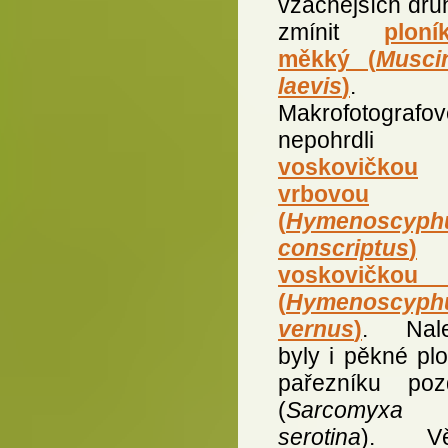
vzácnějších dru
zmínit
ploní
měkký (
Musci
laevis
)
.
Makrofotografov
nepohrdli
voskovičkou
vrbovou
(
Hymenoscyph
conscriptus
)
a
voskovičkou 
(
Hymenoscyph
vernus
)
. Nale
byly i pěkné pl
pařezníku poz
(
Sarcomyxa
serotina
). Vět