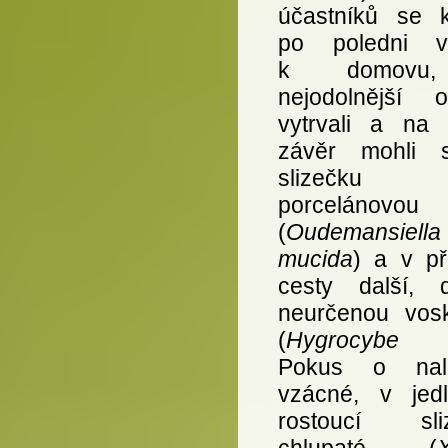
účastníků se k
po poledni v
k domovu,
nejodolnější 
vytrvali a na
závěr mohli sp
slizečku
porcelánovou
(
Oudemansiella
mucida
) a v př
cesty další, 
neurčenou vos
(
Hygrocybe 
Pokus o nale
vzácné, v jedl
rostoucí sli
chlupaté (