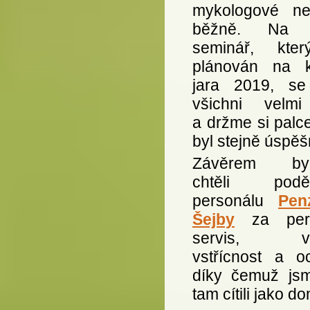
mykologové nev
běžně. Na d
seminář, kte
plánován na 
jara 2019, se 
všichni velmi
a držme si palc
byl stejně úspěš
Závěrem by
chtěli poděk
personálu
Pen
Šejby
za perf
servis, ve
vstřícnost a oc
díky čemuž js
tam cítili jako d