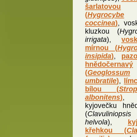
šarlatovou
(
Hygrocybe
coccinea
)
, vos
kluzkou (
Hygr
irrigata
),
vos
mírnou (
Hygr
insipida
)
,
paz
hnědočernavý
(
Geoglossum
umbratile
)
,
lím
bílou (
Strop
albonitens
)
,
kyjovečku hně
(
Clavuliniopsis
helvola
),
ky
křehkou (
Cla