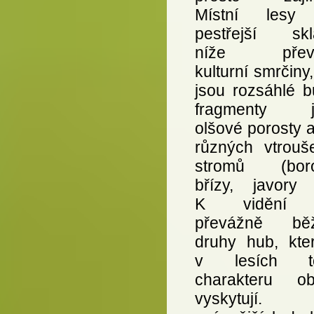
Místní lesy 
pestřejší skl
níže převlá
kulturní smrčiny
jsou rozsáhlé b
fragmenty je
olšové porosty 
různých vtrouš
stromů (boro
břízy, javory a
K vidění 
převážně běž
druhy hub, kte
v lesích to
charakteru ob
vyskytují