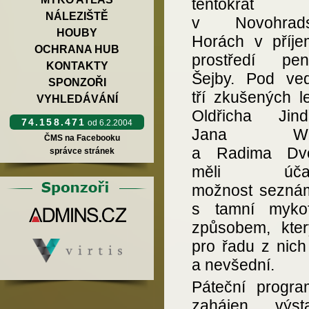
tentokrát
NÁLEZIŠTĚ
v Novohrads
HOUBY
Horách v příj
OCHRANA HUB
prostředí pen
KONTAKTY
Šejby. Pod ve
SPONZOŘI
tří zkušených l
VYHLEDÁVÁNÍ
Oldřicha Jindř
74.158.471
od 6.2.2004
Jana Wipl
ČMS na Facebooku
a Radima Dvo
správce stránek
měli účast
možnost seznám
s tamní mykof
způsobem, kter
pro řadu z nich
a nevšední.
Páteční progra
zahájen výst