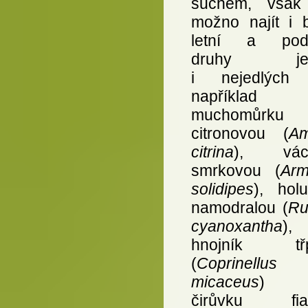
suchem, však
možno najít i 
letní a podz
druhy jed
i nejedlých 
například
muchomůrku
citronovou (
Am
citrina
), václ
smrkovou (
Armi
solidipes
), holu
namodralou (
Ru
cyanoxantha
),
hnojník třpy
(
Coprinellus
micaceus
) n
čirůvku fial