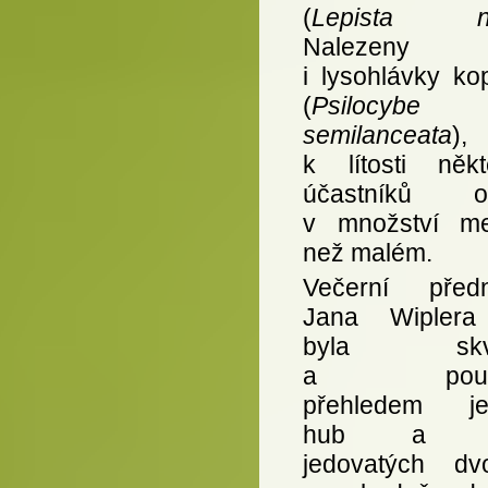
(
Lepista n
Nalezeny 
i lysohlávky ko
(
Psilocybe
semilanceata
),
k lítosti někt
účastníků o
v množství m
než malém.
Večerní před
Jana Wiplera
byla skvě
a pouč
přehledem je
hub a jej
jedovatých dvo