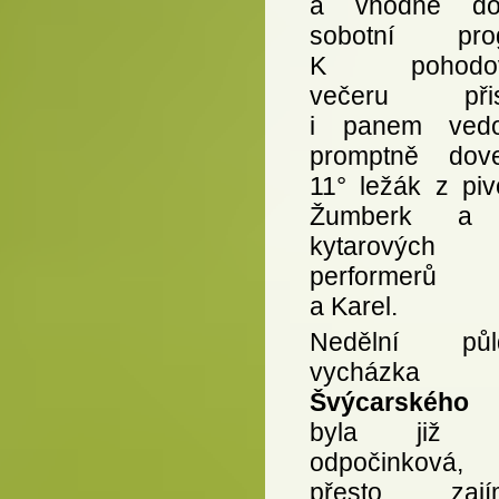
a vhodně dop
sobotní prog
K pohodov
večeru přisp
i panem vedo
promptně dov
11° ležák z piv
Žumberk a
kytarových
performerů 
a Karel.
Nedělní půld
vycházka
Švýcarského 
byla již s
odpočinková,
přesto zajím