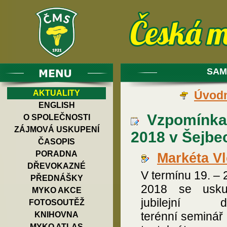
SAM
AKTUALITY
Úvodn
ENGLISH
Vzpomínka 
O SPOLEČNOSTI
ZÁJMOVÁ USKUPENÍ
2018 v Šejbe
ČASOPIS
PORADNA
Markéta V
DŘEVOKAZNÉ
V termínu 19. – 
PŘEDNÁŠKY
2018 se uskut
MYKO AKCE
jubilejní de
FOTOSOUTĚŽ
terénní seminář
KNIHOVNA
MYKO ATLAS