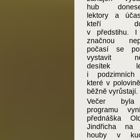
hub donese
lektory a účast
kteří dora
v předstihu. I
značnou nepř
počasí se pod
vystavit něk
desítek let
i podzimních
které v polovině
běžně vyrůstají.
Večer byl
programu vynik
přednáška Old
Jindřicha na
houby v kuch