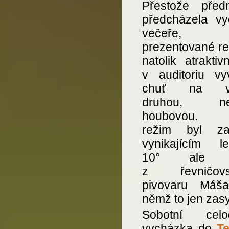
Přestože před
předcházela vy
večeře, b
prezentované re
natolik atraktiv
v auditoriu vyv
chuť na ve
druhou, nej
houbovou. P
režim byl zaj
vynikajícím l
10° ale D
z řevničovs
pivovaru Máš
němž to jen zasy
Sobotní celo
vycházka do
Te