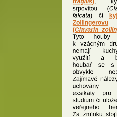
fragilis
)
, kyj
srpovitou (
Cl
falcata
) či
ky
Zollingerovu
(
Clavaria zollin
Tyto houby p
k vzácným dr
nemají kuchy
využití a b
houbař se s 
obvykle nese
Zajímavé nálezy
uchovány 
exsikáty pro 
studium či ulož
veřejného her
Za zmínku stojí