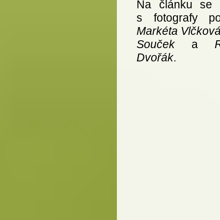
Na článku se 
s fotografy pod
Markéta Vlčkov
Souček
a
Dvořák
.