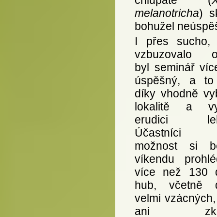
melanotricha
) s
bohužel neúspě
I přes sucho, 
vzbuzovalo o
byl seminář víc
úspěšný, a to
díky vhodně vy
lokalitě a v
erudici lekt
Účastníci 
možnost si b
víkendu prohlé
více než 130 
hub, včetně 
velmi vzácných,
ani zkuš