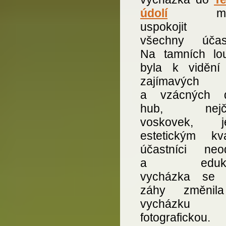
údolí
muse
uspokojit 
všechny účast
Na tamních lo
byla k vidění
zajímavých
a vzácných d
hub, nejčas
voskovek, je
estetickým kva
účastníci neodo
a edukati
vycházka se 
záhy změnil
vycházku
fotografickou.