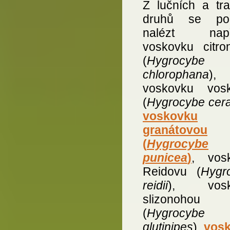
Z lučních a tra
druhů se pod
nalézt napří
voskovku citro
(
Hygrocybe
chlorophana
),
voskovku vos
(
Hygrocybe cer
voskovku
granátovou
(
Hygrocybe
punicea
)
, vos
Reidovu (
Hygr
reidii
), vosk
slizonohou
(
Hygrocybe
glutinipes
),
vos