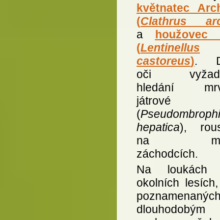
květnatec Arc
(
Clathrus arc
a
houžovec 
(
Lentinellus
castoreus
)
. D
oči vyžado
hledání mrv
játrové
(
Pseudombrophi
hepatica
), rous
na myš
záchodcích.
Na loukách
okolních lesích,
poznamenanýc
dlouhodobým