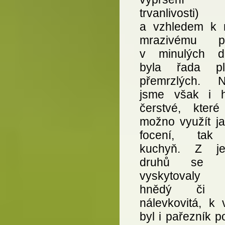
trvanlivosti)
a vzhledem k 
mrazivému po
v minulých d
byla řada pl
přemrzlých. Na
jsme však i 
čerstvé, které
možno využít ja
focení, tak
kuchyň. Z je
druhů se h
vyskytovaly 
hnědý či l
nálevkovitá, k 
byl i pařezník p