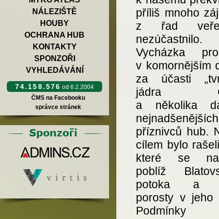
příliš mnoho zá
NÁLEZIŠTĚ
HOUBY
z řad veřejn
OCHRANA HUB
nezúčastnilo.
KONTAKTY
Vycházka pro
SPONZOŘI
v komornějším 
VYHLEDÁVÁNÍ
za účasti „tv
74.158.576
od 6.2.2004
jádra Č
ČMS na Facebooku
a několika da
správce stránek
nejnadšenějších
příznivců hub. 
cílem bylo rašeli
které se nac
poblíž Blatov
potoka a l
porosty v jeho 
Podmínky 