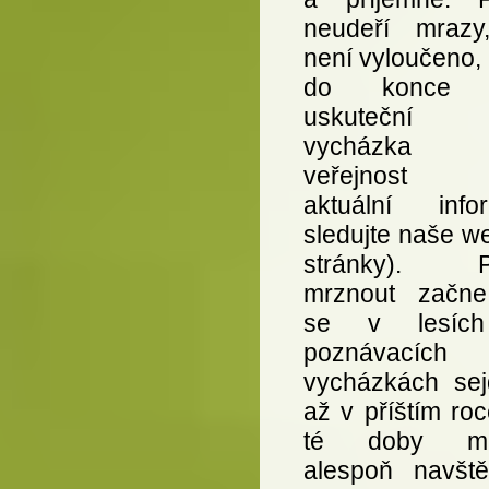
neudeří mrazy
není vyloučeno,
do konce 
uskuteční d
vycházka 
veřejnost 
aktuální info
sledujte naše w
stránky). P
mrznout začne
se v lesíc
poznávacích
vycházkách se
až v příštím ro
té doby mů
alespoň navště