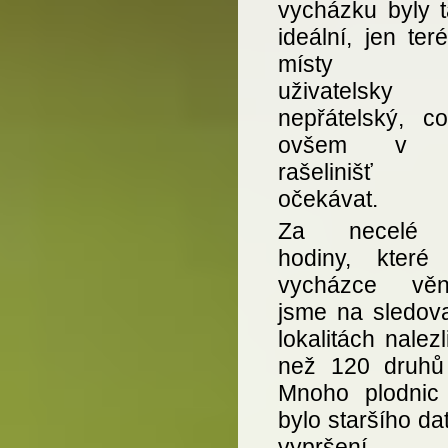
vycházku byly t
ideální, jen ter
místy le
uživatelsky
nepřátelský, c
ovšem v o
rašeliniš
očekávat.
Za necelé č
hodiny, které
vycházce věno
jsme na sledov
lokalitách nalezl
než 120 druhů
Mnoho plodnic
bylo staršího da
vypršení 