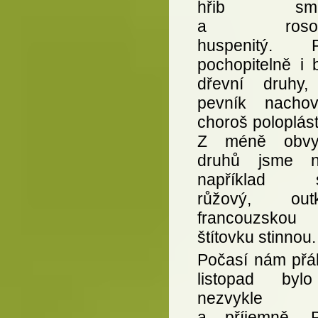
hřib smrk
a rosolo
huspenitý. R
pochopitelně i 
dřevní druhy,
pevník nacho
choroš poloplás
Z méně obvyk
druhů jsme na
například sl
růžový, outk
francouzskou
štítovku stinnou.
Počasí nám přál
listopad byl
nezvykle t
a příjemně. 