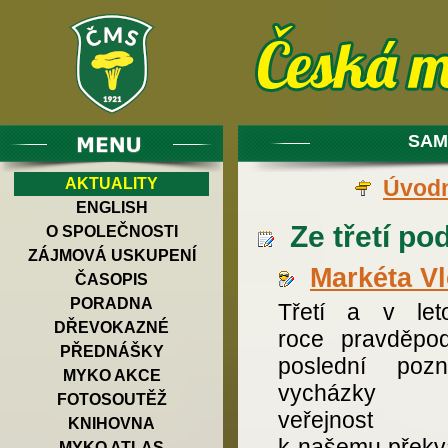
SAM
AKTUALITY
Úvodn
ENGLISH
Ze třetí po
O SPOLEČNOSTI
ZÁJMOVÁ USKUPENÍ
Markéta V
ČASOPIS
PORADNA
Třetí a v let
DŘEVOKAZNÉ
roce pravděpo
PŘEDNÁŠKY
poslední pozn
MYKO AKCE
vycházky 
FOTOSOUTĚŽ
veřejnost
KNIHOVNA
k našemu překv
MYKO ATLAS