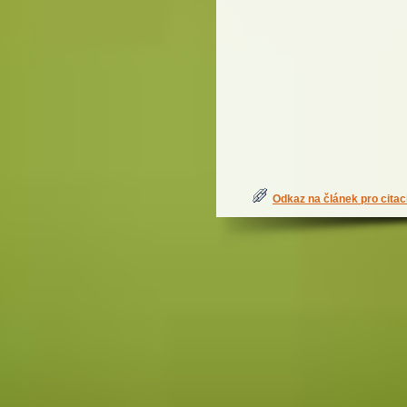
Odkaz na článek pro citac