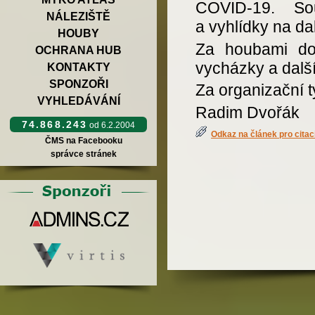
COVID-19. So
NÁLEZIŠTĚ
a vyhlídky na dal
HOUBY
Za houbami do 
OCHRANA HUB
vycházky a dalš
KONTAKTY
SPONZOŘI
Za organizační
VYHLEDÁVÁNÍ
Radim Dvořák
74.868.243
od 6.2.2004
Odkaz na článek pro citac
ČMS na Facebooku
správce stránek