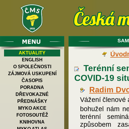
SAM
AKTUALITY
Úvodn
ENGLISH
Terénní sem
O SPOLEČNOSTI
ZÁJMOVÁ USKUPENÍ
COVID-19 sit
ČASOPIS
PORADNA
Radim Dv
DŘEVOKAZNÉ
Vážení členové 
PŘEDNÁŠKY
bohužel nám ne
MYKO AKCE
FOTOSOUTĚŽ
terénní semin
KNIHOVNA
způsobem zasá
MYKO ATLAS