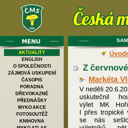
SAM
AKTUALITY
Úvodn
ENGLISH
Z červnové
O SPOLEČNOSTI
ZÁJMOVÁ USKUPENÍ
Markéta V
ČASOPIS
PORADNA
V neděli 20.6.2
DŘEVOKAZNÉ
uskutečnil ho
PŘEDNÁŠKY
výlet MK Hořo
MYKO AKCE
I přes tropické
FOTOSOUTĚŽ
se nás sešl
KNIHOVNA
výletníků, p
MYKO ATLAS