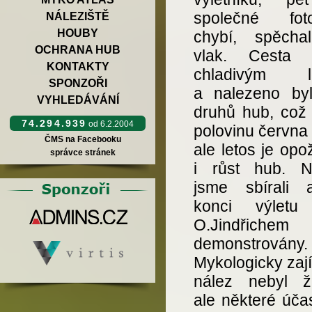
společné fotog
NÁLEZIŠTĚ
HOUBY
chybí, spěcha
OCHRANA HUB
vlak. Cesta 
KONTAKTY
chladivým l
SPONZOŘI
a nalezeno by
VYHLEDÁVÁNÍ
druhů hub, což 
74.294.939
od 6.2.2004
polovinu června
ČMS na Facebooku
ale letos je op
správce stránek
i růst hub. N
jsme sbírali
konci výletu
O.Jindřichem
demonstrovány.
Mykologicky zaj
nález nebyl ž
ale některé úča