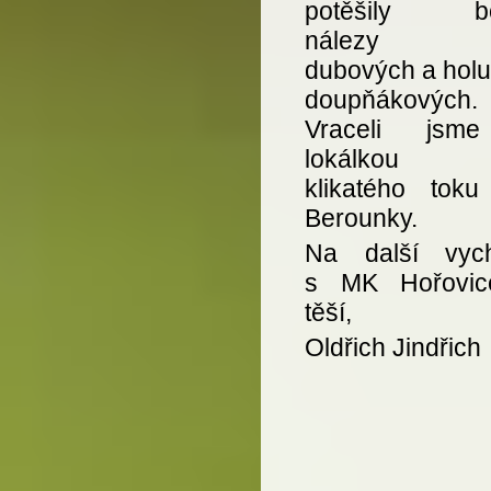
potěšily bo
nálezy hř
dubových a holu
doupňákových.
Vraceli jsm
lokálkou p
klikatého toku
Berounky.
Na další vyc
s MK Hořovic
těší,
Oldřich Jindřich